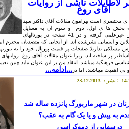
 لاطایلات ناشی از روایات
آقای روغ
 ی مختصری است پیرامون مقالات آقای داکتر سید
که بخش ها ی اول، دوم و سوم آن به مسایل
زبانشناسی تماس غیرعلمی گرفته و در 41 صفحه در پورتالهای
این و آسمایی نشرشده اند. از آنجایی که متصدیان محترم این 
س مسلکی ندارندُ صفحات پر قیمت پورتال خود را به تیوری
ساطیر پر ساخته اند، زیرا عنوان مقالات آقای روغ روایتهای
ناسی فرهنگیة میباشد. انتقاد من بر این عنوان نباید چنین تعبی
...ادامه...
 بی اهمیت میباشند، اما در
.
4
1
؛ نشر :
.2013
2
.1
23
نان در شهر ماربورگ پانزده ساله شد
دم به پیش و یا یک گام به عقب؟
درسهایی از دموکراسی