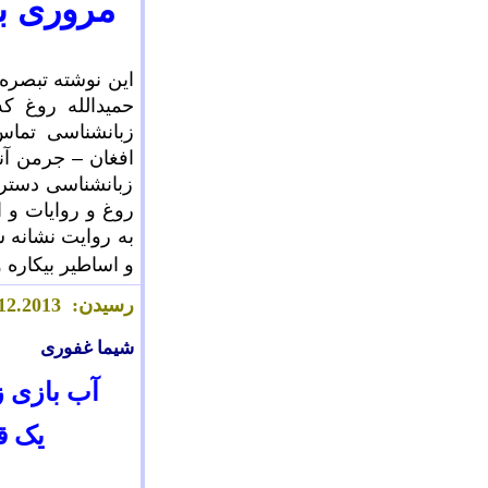
مروری بر
این نوشته تبصره
حمیدالله روغ 
افغان – جرمن آنل
زبانشناسی دستر
روغ و روایات و ا
به روایت نشانه ش
و اساطیر بیکاره و
رسیدن:
.2013
2
1
شیما غفوری
آب بازی ز
یک ق