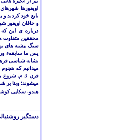
نیز از انگیزه هایی 
اویغورها شهرهای 
و خاقان اویغور شه
درباره ی این که 
محققین متفاوت هس
سنگ نبشته های تور
نشانه شناسی فرهن
میدانیم که هجوم ه
قرن 3 م. شر
میشوند؛ وبنا بر 
هندو- سکایی کوش
دستگير روشنيال