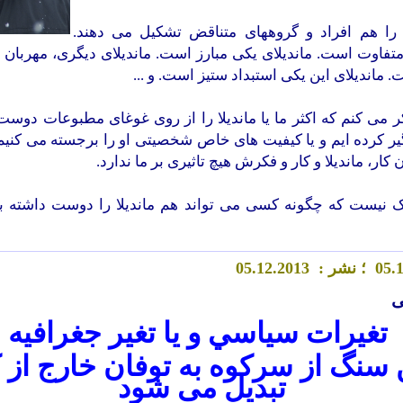
ا را هم افراد و گروههای متناقض تشکیل می دهند.
متفاوت است. ماندیلای یکی مبارز است. ماندیلای دیگری، مهربان 
ماندیلای این یکی استبداد ستیز است. و ...
کر می کنم که اکثر ما یا ماندیلا را از روی غوغای مطبوعات دوست 
یر کرده ایم و یا کیفیت های خاص شخصیتی او را برجسته می کنی
 کار، ماندیلا و کار و فکرش هیچ تاثیری بر ما ندارد.
 نیست که چگونه کسی می تواند هم ماندیلا را دوست داشته ب
.
5
0
؛ نشر :
.2013
2
5.1
0
ی
ت
غيرات سياسي و يا تغير جغرافيه
 سنگ از سرکوه به توفان خارج از 
تبديل می شود