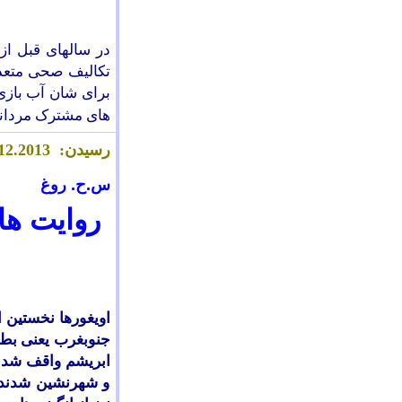
تکالیف صحی متعدد
برای شان آب بازی
های مشترک مردانه و
رسیدن:
.2013
2
1
س.ح. روغ
روایت ها
اویغورها نخستین 
جنوبغرب یعنی بطرف
ابریشم واقف شدند
و شهرنشین شدند؛ 