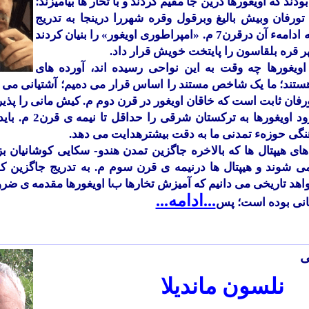
بودند که اویغورها درین جا مقیم گردند و با تخار ها بیامیزند؛
تورفان وبیش بالیغ وبرقول وقره شهررا درینجا به تدریج
تابع خود کردند و به ادامهء آن درقرن7 م. «امپراطوری اویغور» را بنیان کردند
ر قره بلقاسون را پایتخت خویش قرار داد.
اویغورها چه وقت به این نواحی رسیده اند، آورده های
تند؛ ما یک شاخص مستند را اساس قرار می دهیم؛ آشتیانی می آ
فان ثابت است که خاقان اویغور در قرن دوم م. کیش مانی را پذیر
پس ما سابقهء ورود اویغورها
گی حوزهء تمدنی ما به دقت بیشترهدایت می دهد.
ای هیپتال ها که بالاخره جاگزین تمدن هندو- سکایی کوشانیان ب
وع می شوند و هیپتال ها درنیمه ی قرن سوم م. به تدریج جاگزین
شواهد تاریخی می دانیم که آمیزش تخارها با اویغورها مقدمه ی ض
...ادامه...
انی بوده است؛ پس
ی
نلسون مانديلا