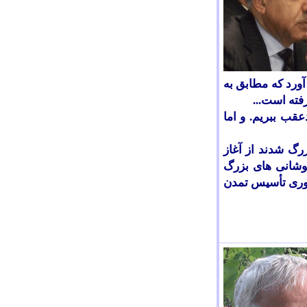
ورد که مطابق به
فته است...
 به ترکستان شرقی را حداقل تا نیمه ی قرن2 م. بایدعقب ببریم. و اما
زرگ شدند از آغاز
 کوشانی های بزرگ
روری تأسیس تمدن