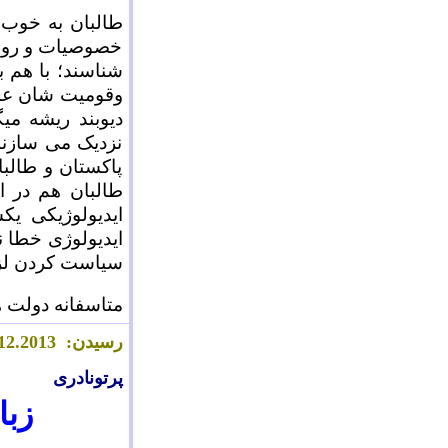
طالبان به خوب 
خصوصيات و رواب
شناسند؛ با هم ب
وقوميت شان عمدت
ديوبند ريشه مي
نزديک می سازند
پاکستان و طالبا
طالبان هم در ا
ايديولوژيکی يک
ايديولوژی خطا ن
سياست کردن لزو
متاسفانه دولت ه
رسیدن:
.2013
2
1
پرتونادری
زبا