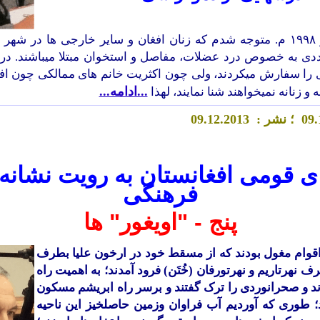
در سالهای قبل از ۱۹۹۸ م. متوجه شدم که زنان افغان و سایر خارجی ها در 
ی به خصوص درد عضلات، مفاصل و استخوان مبتلا میباشند. در 
 را سفارش میکردند، ولی چون اکثریت خانم های ممالکی چون ا
...ادامه...
 زنانه نمیخواهند شنا نمایند، لهذا
.
9
0
؛ نشر :
.2013
2
.1
9
0
ی قومی افغانستان به رویت نشان
فرهنگی
پنج
- "اویغور" ها
اقوام مغول بودند که از مسقط خود در ارخون علیا بطرف
 نهرتاریم و نهرتورفان (خُتَن) فرود آمدند؛ به اهمیت راه
 و صحرانوردی را ترک گفتند و برسر راه ابریشم مسکون
طوری که آوردیم آب فراوان وزمین حاصلخیز این ناحیه