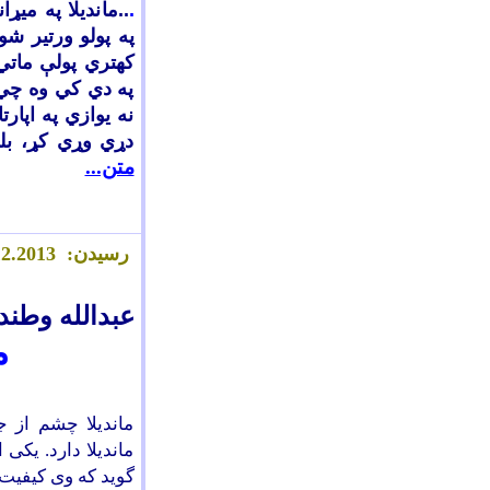
.
..
م
ا
نديلا په ميړ
په پولو ورتير شو.
کهتري پولې ماتي 
په دي کي وه چي 
نه يوازي په اپار
دړي وړي کړ، بلک
متن...
رسیدن:
.2013
2
1
عبدالله وطند
م
ماندیلا چشم از 
ماندیلا دارد. یکی
گوید که وی کیفی