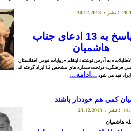
.
8
2
؛ نشر :
.2013
2
.1
30
اسخ به
13
ادعای جناب
هاشمیان
اطایلات»
به آدرس نوشتهء
اینقلم
«روایات قومی افغانستان
ناسی فرهنگی» درتحت شماره های مشخص
13
ایراد گرفته اند؛
...ادامه...
 ایراد قید می شود
ان کمی هم خوددار باشند
.
4
1
؛ نشر :
.2013
2
.1
23
له هاشمیان