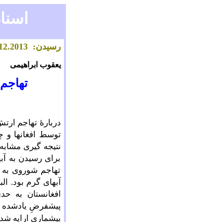
اسناد
رسیدن: 28
.2013
2
1
یعقوب ابراهیمی
تهاجم
دربارۀ تهاجم ارتش
توسط افغانها و چه
نتیجه گیری مشابه 
برای رسیدن به آبه
تهاجم شوروی به ا
آبهای گرم بود. ال
افغانستان به حد
پیش‍‌‍فرضِ یادشد
بیشماری ارایه شده