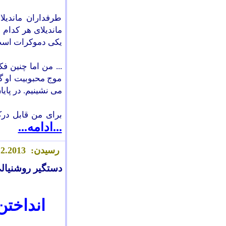
طرفداران ماندیل
ماندیلای هر کدام 
یکی دموکرات است. 
... من اما چنین ف
موج محبوبیت او گ
می نشینیم. در پایان
برای من قابل درک
...ادامه...
رسیدن:
.2013
2
1
دستگير روشنيال
انداختن