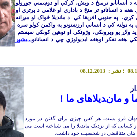
انه د انسانانو ترمنځ د ويش، کرکي او دوښمني جوړولو
 هغه د انسانانو تر منځ د باداري او غلامي د برتري او
کړي. په جنوبي افريقا کي د مانديلا ځواک او ميړانه
په ټولنه کي د انساني ارزښتونو په واکمن کولو سره
تايد ولاړ يو ويرونکی، وژونکی او توهين کونکي سيستم
...بشپړ
ي هغه تفکر اوهغه ايديولوژي چي د انسانانو
.
08
؛ نشر :
.2013
2
.1
8
0
ار
ا و ماندیلاهای ما !
جهان فرو بست. هر کس چیزی برای گفتن در مورد
 از کسانی که از نزدیک ماندیلا را می شناخته است می
ت های متناقضی در شخصیت خود داشت.