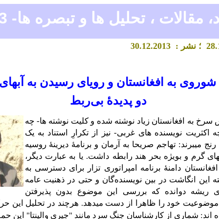
، مقالات ، تحلیل ها و تبصره ه
ا-
2013
.
؛ نشر : 30
.2013
2
.1
شوروی به افغانستان
و
رویای
رسیدن به
آبهای
دو پدیدۀ بی‌ربط
 سرخ به افغانستان زیاد نوشته شده و کلیت نوشته ها- چه
 اکثریت نویسنده های غربی- نیز از تکرارِ استناد به یک
رنج میبرند: تهاجم صریحا به آرمان و برنامۀ دیرینۀ روسیه
ای گرم و بویژه بحر هند رابطه داشت. یا به عبارت دیگر،
فغانستان دامنۀ برنامه امپراتوری تزار برای دسترسی به
بته این انگاشت در بین نویسنده‌گان و حتی در ذهنیت عامه
ی ریشه دوانده که بررسی این موضوع بدون پذیرفتن
ه موضوعیت خود را ظاهرا از دست میدهد. هرچند در تحلیل این ح
 اند: شماری از کارشناسان جنگ سرد مانند "جیری والینتا" این حمل