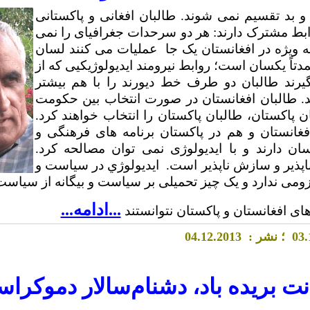
و بد تقسيم نمی شوند. طالبان افغانی و پاکستانی
ط مشترک دارند: هر دو سرحدات جغرافيای را نمی
ه ويژه در افغانستان يک جا عمليات می کنند لسان
اً یکسان است؛ روابط نيرومند ايديولوژيکيی که از
گيرند طالبان دو طرف خط ديورند را با هم بيشتر
. طالبان افغانستان در صورت انتخاب بين حکومت
ن پاکستان، طالبان پاکستان را انتخاب خواهند کرد.
فغانستان و هم در پاکستان برنامه های فرهنگی و
سان دارند و با ايديولوژی نمی توان مصالحه کرد.
اپذیر و سازش ناپذير است. ايديولوژي در سياست و
می ندارد و يک چيز تحميلی بر سياست و بيگانه از سياس
...ادامه...
ای افغانستان و پاکستان نتوانستند
.
03
؛ نشر :
.2013
2
4.1
0
نت بریده باد، دشنام‌سالار دموکرا