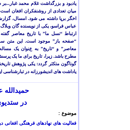
یادبود و بزرگداشت غلام محمد غبار
...
بر 
میان تعدادی از روشنفکران افغان است،
اخگر برپا داشته می شود. امسال، گزارش 
ارتباط “نسل ما” با تاریخ معاصر گفته
“صفحه باز” موجود است. این متن سرآغ
معاصر” و “تاریخ” به عنوان یک مساله
مطرح باشد. زیرا، تاریخ برای ما یک پر
گوناگون متکثر گردد: یکی پژوهش تاریخنگ
یاداشت های اندیشورزانه در تبارشناسی ای
حمید
الله
عب
در ستدیو
موضوع :
فعالیت های
نهادهای فرهنگی افغانی د