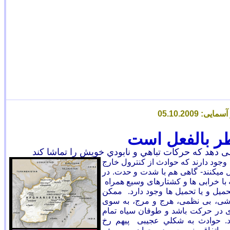
05
.
10
.2009
ر بالفعل است
می دهد که حرکات تباهي و نابودي خويش را تماشا کند
وجود دارند که حوادث از کنترول خارج
يل ميکنند- گاهی هم با شدت و حدت. در
ه با خرابی ها و کشتارهای وسيع همراه
حميل و يا تحميل ها وجود دارد. ممکن
ارشی، بی نظمی، هرج و مرج، به سوی
در حرکت باشد و طوفان سياه تمام
برد. حوادث به شکلي عجيبی پیهم رخ