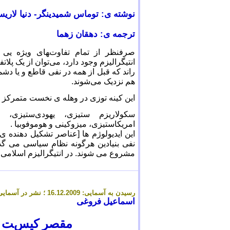
نوشته ی: توماس شمیدینگر- دنیا لاری
ترجمه ی: دهقان زهما
صرفنظر از تمام تفاوتهای ویژه یی که
انتیگرالیزم وجود دارد، می‌توان از یک پل
راند که قبل از همه در نفی قاطع و یا د
هم نزدیک می‌شوند.
این کینه توزی در وهله ی نخست متمرکز 
سکولاریزم ستیزی، یهودی‌ستیزی، ل
امریکاستیزی، میزوکینی و هوموفوبیا
.
این ایدیولوژم ها [عناصر تشکیل دهنده ی
نفی بنیادین هرگونه نظام سیاسی می گذر
مشروع می شوند. در انتیگرالیزم اسلامی
رسیدن به آسمایی: 1
.12.2009 ؛ نشر در آسمایی: 18.12.2009
6
اسماعیل فروغی
مقصر کیست - 