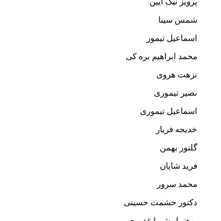
پرویز نیک آیین
شمس سینا
اسماعیل تیمور
محمد ا
براهیم
بره کی
نزهت هروی
نصیر تیموری
اسماعیل تیموری
خدیجه فریار
گلنور بهمن
فرید شایان
محمد سرور
دکتور حشمت حسینی
پوهنمل شیما غفوری