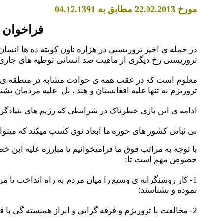
مورخ
.02.2013
2
2
مطابق به 04.12.1391
فراخوان ب
در حمله ی اخیر تروریستی در هزاره تاون کویته ده ها انسان
تروریستی رخ دیگری از ماهیت ضد انسانی توطیه های جاری 
معلوم است که در عقب همه ی حوادث مشابه در منطقه ی ما 
تروریزم نه تنها علیه افغانستان و هند ، بل
علیه مردمان پشتو
ادامه ی این بازی خطرناک در شرایطی که رژیم های بنیادگرا 
بی ثباتی کشور های حوزه ما ابعاد نوی کسب میکند که میتوان
با توجه به مراتب فوق ما فرامیخوانیم تا مبارزه علیه این 
خصوص مهم است تا:
1- کار روشنگرانه ی وسیع را میان مردم به راه انداخت تا مردمان منطقه ابعاد خطر
نموده و بشناسند؛
2- مخالفت با تروریزم و فرقه گرایی و ابراز همبسته گی با قربانیان تروریزم، خصلت همه گانی کسب کند؛