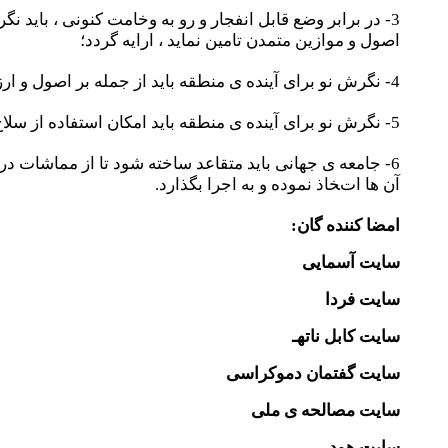
3- در برابر وضع قابل انفجار و رو به وخامت کنونی ، باید
اصول و موازین متمدن تامین نماید ، ارایه گردد؛
4- نگرش نو برای آینده ی منطقه باید از جمله بر اصول و ارزش هایی استوار باشد که تمام اشکال استبداد سیاسی و ایدیولوژیک، تبعیض و گرایش های ستیزه جویانه را منتفی سازد؛
5- نگرش نو برای آینده ی منطقه باید امکان استفاده از سلاح و سایر اشکال زور را در حل اختلافات میان کشورهای منطقه منتفی سازد؛
6- جامعه ی جهانی باید متقاعد ساخته شود تا از مماشات در
آن ها اتخاذ نموده و به
اجرا بگذارد.
امضا کننده گان:
سایت آسمایی
سایت فردا
سایت کابل ناتهـ
سایت گفتمان دموکراسی
سایت مصالحه ی ملی
سایت
هوډ