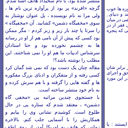
منتشر شده بود، با نام سخيداد هاتف آشنا شدم.
گرچه «افرند» پر بود از پرآوازه ترین نام ها ،
موزه ها خوب
 و دنیای ِ
ولی مرا نه نام نویسنده ، بل عنوان نوشتار به
بی در میان
سوی «مخفیگاه دشمن» کشانید. آن «مخفیگاه
»
 فقر از در
را سرتا پا چند بار زیر و زبر کردم - مگر ممکن
ی که پنجره
بود کسی که پیش از آن نامی هم از او در رسانه
ها به چشمم نخورده بود و حتا استادان
سرشناس ادبیات ما هم او را نمی شناختند، این
مطلب را نوشته باشد؟!
مقاله چنان یک دست بود که نمی شد گمان کرد
 برابر شان
حق و اجرای
کسی رفته و از متفکران و ادبای بزرگ مفکوره
ر این مورد
ها و گفته هایی را گرفته و با هم سرش کرده و
به نام خود منتشر ساخته است.
با جستجوی چندین مراتبه یی «مخفی گاه
دشمن» ، معتقد شدم که ستاره یی در حال
طلوع است. کوشيدم نشانی وی را بيابم و
همکاريش را با آسمايی جلب کنم. بالاخره
ستند : یا
زمانی که هاتف به امريکا آمد، از روی لطف