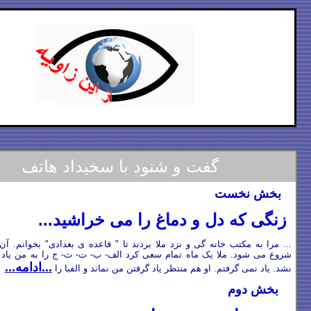
گفت و شنود با سخیدداد هاتف
گفت و شنود با سخیداد هاتف
بخش نخست
زنگی که دل و دماغ را می خراشید
...
.
..
مرا به مکتب خانه گی و نزد ملا بردند تا " قاعده ی بغدادی" بخوانم. آن ک
شروع می شود. ملا یک ماه تمام سعی کرد الف
-
ب- ت- ث- ج را به من یاد 
...ادامه...
نشد. یاد نمی گرفتم. او هم منتظر یاد گرفتن من نماند و الفبا را
بخش دوم