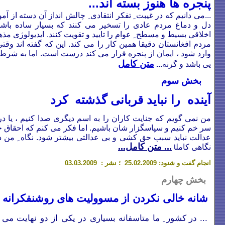
پنجره ها هنوز بسته اند...
...
می دانیم که در غیبت ِ تفکر انتقادی ِ چالش انداز آن دسته از آ
دل و دماغ مردم عادی را تسخیر می کنند که بسیار ساده باشند
اخلاقی بسیط و مسطح ِ عوام را تایید و تقویت کنند. ایدیولوژی مذه
مردم افغانستان دقیقا همین کار را می کند. این که گفته اند وقتی
وارد شود ، ایمان از پنجره فرار می کند درست است. اما به شرط
متن کامل
یی باشد و گرنه
...
بخش سوم
آینده را نباید قربانی گذشته کرد
من نمی گویم که جنایت کاران را به اسم دیگری صدا کنیم ، یا در
سر خم کنیم و سپاسگزار شان باشیم. اما فکر می کنم که احقاق 
عدالت نباید سبب حق کشی و بی عدالتی بیشتر شود. نگاه ِ من د
... متن کامل...
نگاهی کامل
ا
انجام گفت و شنود: 25
.02.2009
؛
نشر : 03.03.2009
بخش چهارم
شانه خالی نکردن از مسوولیت های روشنفکرانه
...
در کشور ِ ما متاسفانه بسیاری در یکی از دو نهایت می ای