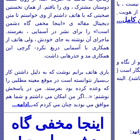
یست ، یا
دوستان مشترک ، وی را يافتم. از همان نخستين
ز هویت ِ
صحبتی که با هاتف داشتم از وی خواستم تا متن
ن کامل...
ديجيتال مقاله
ی «اینجا مخفی گاه دشمن
است!» را برای نشر در آسمايی ، بفرستد.
ماجرای آن نوشته به جای خودش ، ولی هاتف از
همکاری با آسمایی دریغ نکرد- گرچی این
همکاری مد و جذرهایی داشت.
از نگاه و
ار است (
باری هاتف برایم نوشت که به دلیل داشتن کار
د). البته
بسیار نتوانسته است در موقع معینه مطلبی را
که وعده کرده بود بفرستد. من در پاسخش
نوشتم: «...اگر من امکان مي داشتم و شما هم
موافق مي بوديد چنان مي کردم که
..ادامه...
.
اینجا مخفی گاه
نید: