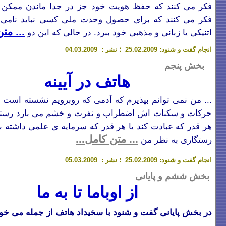
فکر می کنند که حفظ هویت خود جز در جدا ماندن ممکن ن
فکر می کنند که برای حصول وحدت ملی کسی نباید نامی ا
... مت
اتنیکی یا زبانی و مذهبی خود ببرد. در حالی که این دو
انجام گفت و شنود: 25
.02.2009
؛
نشر : 04.03.2009
بخش پنجم
هاتف در آیینه
...
من نمی توانم بپذیرم که آدمی که روبرویم نشسته است و 
حرکات و سکنات اش اضطراب و نفرت و خشم می بارد رستگ
هر قدر که عبادت کند یا هر قدر که سرمایه ی علمی داشته باش
... متن کامل...
رستگاری به نظر من
انجام گفت و شنود: 25
.02.2009
؛
نشر : 05.03.2009
بخش ششم و پایانی
از اوباما تا به ما
در بخش پایانی گفت و شنود با سخیداد هاتف از جمله می
خوا