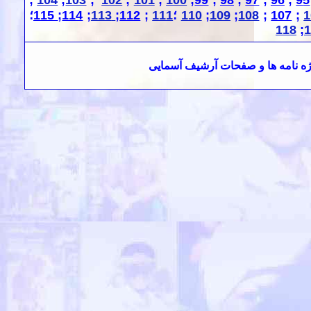
;
104
;
103
;
102
;
101
;
100
;
99
;
98
;
97
;
96
;
9
5
1
;
107
;
108
;
109
;
110
؛
111
;
112
;
113
;
114
;
115
؛
118
;
1
ه نامه
ها و صفحات آرشیف آسمایی