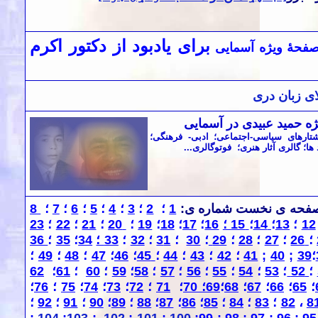
برای یادبود از دکتور اکرم
صفحهٔ‌ ویژه آسمایی
ی زبان دری
ه حمید عبیدی در آسمایی
تارهای سياسی-اجتماعی؛ ادبی- فرهنگی؛
ا؛ گالری آثار هنری؛ فوتوگالری...
صفحه
ی
نخست شماره
ی
:
1
؛
2
؛
3
؛
4
؛
5
؛
6
؛
7
؛
8
12
؛
13
؛
14
؛
15 ؛
16
؛
17
؛
18
؛
19
؛
20
؛
21
؛
22
؛
23
؛
26
؛
27
؛
28
؛
29
؛
30
؛
1
3
؛
32
؛
33 ؛
34
؛
35
؛
36
؛
39
;
40
;
41
؛
42
؛
43
؛
44
؛
45
؛
46
؛
47
؛
48
؛
49
؛
؛
52
؛
53
؛
54
؛
55
؛
56
؛
57
؛
58
؛
59
؛
60
؛
61
؛
62
؛
65
؛
66
؛
67
؛
68
؛
69؛
70
؛
71
؛
72
؛
73
؛
74
؛
75
؛
76
؛
8
،
82
؛
83
؛
84
؛
85
؛
86
؛
87
؛
88
؛
89
؛
90
؛
91
؛
92
؛