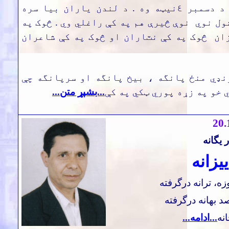
يکشنبه د دسمبر ٤نيټه وه . د لندن ياران بيا سره
ول نوي نوې څيرې هم په کې راغلي وي . څوک په
ان څوک په کې نٽاران او څوک په کې شاعران
نډي منځ پانگه ، بيخ پانگه او سرپانگه چې
 خو په زړه پوري ټکي په کې
...بشپړ متن...
20
.
 یگانه
ییزانه
ه، ترانه درگرفته
د بهانه درگرفته
نه
...ادامه...