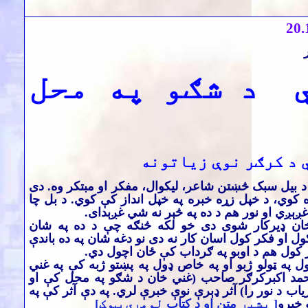
20
.
 د شګو په محل
 د کرګر نوې زیاتونه
د بیل سبک څښتن شاعر، لیکوال، مفکر او مبتکر وه. دی
 کوي، د خپل زړه خبره په خپل انداز کې کوي. د بل چا
غږېږي او نور هم د ده په څېر نه شي غږېداى.
ان ډيرکار شوی دی خو لکه څنګه چې د ده په شان
 او فکر کول اسان کار نه دی نو دغه شان په ده باندې
 کول هم د اوبو په ګرداب کې ځان اچول دي.
ل په ټولو ژبو او په خاص ډول په پښتو ژبه کې په غني
مد اکبرکرګر صاحب (غني خان د شګو په محل کې او
ریاب د نور را) آثر ډېرې نوې خبرې لري. په دې آثر کې په
 خبرو
[ بشپړ
متن او د کتاب
لومړی ټوک]