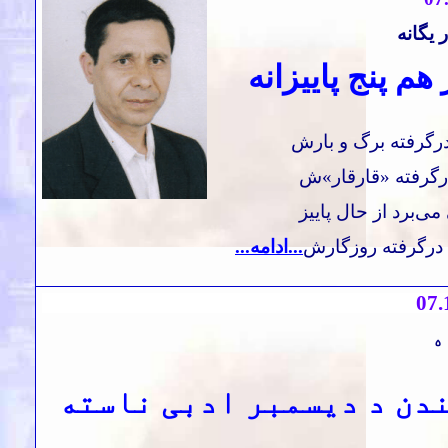
 یگانه
 هم پنج پاییزانه
رگرفته برگ و بارش
رگرفته «قارقار»ش
ی‌برد از حال پاییز
درگرفته روزگارش
...ادامه...
07
.
ه
ندن د دیسمبر ادبی ناسته