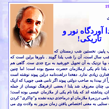
1
ی
ا آوردگاه نور و
تاریکی!
 پاییز، نخستین شب زمستان که
شب سال است، آن را شب یلدا گویند . باورها براین است که
ویا نزدیک به آن تحویل خورشید به برج جدی ست. گاهی هم
ه یلدا نام یکی ازملازمان حضرت مسیح بوده است؛ اما چنین
ارن زیادی ندارد. دهخدا درلغت‌نامه دراین پیوند نوشته است
ً از بیت/ به صاحب دولتی پیوند اگر نامی همی جویی/ که ازیک
 چنان معروف شد یلدا / بعضی ازفرهنگ نویسان از جمله
، پنداشته اند که یلدا نام یکی از ملازمان عیسی بوده است؛
نامی درزمرۀ ملازمان او درماخذی دیده نشده و"چاکری" کردن
 سنایی به معنی اختصاص یافتن زمان مزبور به ولادت وی می