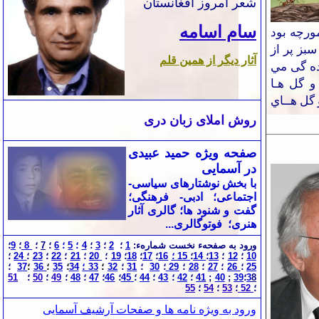
شعر امروز افغانستان
سام اسامه
مورچه بود
سبز پر از
آ
ثار دیگر از همین قلم
ده گی مي
و گل هـا
گل هــاي
روش املای زبان دری
صفحه ویژه حمید عبیدی
در آسمایی
با بخش نوشتارهای سياسی-
اجتماعی؛ ادبی- فرهنگی؛
گفت و شنود ها؛ گالری آثار
هنری؛ فوتوگالری...
ورود به صفحهء نخست شمارهء:
1
؛
2
؛
3
؛
4
؛
5
؛
6
؛
7
؛
8
؛
9
؛
10
؛
12
؛
13
؛
14
؛
15 ؛
16
؛
17
؛
18
؛
19
؛
20
؛
21
؛
22
؛
23
؛
24
؛
25
؛
26
؛
27
؛
28
؛
29
؛
30
؛
1
3
؛
32
؛
33 ؛
34
؛
35
؛
36
؛
7
3
؛
8
3
؛
39
;
40
;
41
؛
42
؛
43
؛
44
؛
45
؛
46
؛
47
؛
48
؛
49
؛
50
؛
51
؛
52
؛
53
؛
54
؛
55
ورود به ویژه نامه
ها و صفحات آرشیف آسمایی