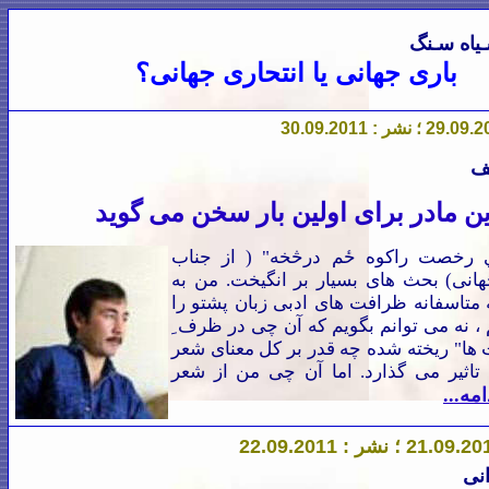
ـیاه سـنگ
باری جهانی یا انتحاری جهانی؟
09 ؛ نشر :
9
.09.2011
30
ف
ين
مادر برای
اولين
بار سخن می گو
يد
 رخصت راکوه ځم درڅخه" ( از جناب
هانی) بحث های بسیار بر انگیخت. من به
متاسفانه ظرافت های ادبی زبان پشتو را
 ن
ه
می توانم بگویم که آن
چ
ی
در ظرف ِ
ها" ریخته شده چه قدر بر کل معنای شعر
تاثیر می گذارد. اما آن
چ
ی
من از شعر
امه...
نی