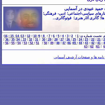
حمید عبیدی در آسمایی
ارهای سياسی-اجتماعی؛ ادبی- فرهنگی؛
ا؛ گالری آثار هنری؛ فوتوگالری...
نخست شماره
ی
:
1
؛
2
؛
3
؛
4
؛
5
؛
6
؛
7
؛
8
؛
9
؛
10
؛
12
؛
13
؛
14
؛
15 ؛
16
؛
؛
21
؛
22
؛
23
؛
24
؛
25
؛
26
؛
27
؛
28
؛
29
؛
30
؛
1
3
؛
32
؛
33 ؛
34
؛
35
؛
36
؛
4
;
41
؛
42
؛
43
؛
44
؛
45
؛
46
؛
47
؛
48
؛
49
؛
50
؛
51
؛
52
؛
53
؛
54
؛
55
؛
56
؛
6
؛
61
؛
62
؛
63
نامه
ها و صفحات آرشیف آسمایی