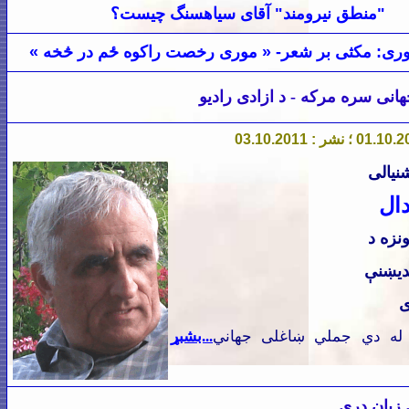
"
منطق نيرومند" آقای سياهسنگ چيست؟
وری: مکثی بر شعر- « موری رخصت راکوه ځم در څخه »
هانی سره مرکه - د ازادی رادیو
نیالی
ال
نزه د
ديښنې
ی
و له دي جملي ښاغلی جهاني
...بشبړ
زبان دری