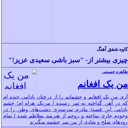
کاوه شفق آهنگ
چیزی بیشتر از- "سبز باشی سعیدی عزیز!"
طاهره حسینی
من یک افغانم
آری من ‌یک افغانم و چشمانم را از درختان بادامی چیده ‌ام
که در آهن‌ گداخته به ثمر رسیده / من‌یک هزاه ام؛ چشم
بادامی این قصه/ مادرم سرسبزی دشت‌های وطن را در
وجودم جاری ساخته و روحم از هیرمند متلاطم شده / تمام
رود‌های صلح و شادی از من سر چشمه میگیرند