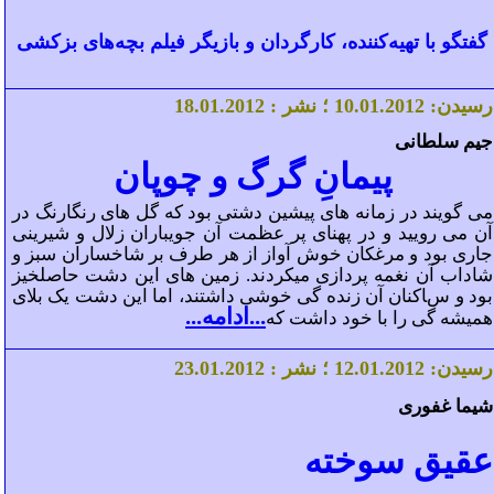
گفتگو با تهیه‌کننده، کارگردان و بازیگر فیلم بچه‌های بزکشی
رسیدن:
.2012
01
.
0
1
؛ نشر :
.2012
01
.
8
1
جیم سلطانی
پیمانِ گرگ و چوپان
می گویند در زمانه های پیشین دشتی بود که گل های رنگارنگ در
آن می رویید و در پهنای پر عظمت آن جویباران زلال و شیرینی
جاری بود و مرغکان خوش آواز از هر طرف بر شاخساران سبز و
شاداب آن نغمه پردازی میکردند. زمین های این دشت حاصلخیز
بود و ساکنان آن زند
ه
گی خوشی داشتند، اما این دشت یک بلای
...ادامه...
همیش
ه
گی را با خود داشت که
رسیدن:
.2012
01
.
12
؛ نشر :
.2012
01
.
3
2
شیما غفوری
عقیق سوخته