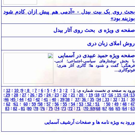
بحث روی یک بیت بیدل - «آدمی هم پیش ازان کادم شود
بوزینه بود»
صفحه ی ویژه
ی بحث روی آثار بیدل
روش املای زبان دری
صفحه ویژه حمید عبیدی در آسمایی
با بخش نوشتارهای سياسی-اجتماعی؛ ادبی-
فرهنگی؛ گفت و شنود ها؛ گالری آثار هنری؛
فوتوگالری...
ورود به صفحه
ی
نخست شماره
ی
:
1
؛
2
؛
3
؛
4
؛
5
؛
6
؛
7
؛
8
؛
9
؛
10
؛
12
؛
13
؛
14
؛
15 ؛
16
؛
17
؛
18
؛
19
؛
20
؛
21
؛
22
؛
23
؛
24
؛
25
؛
26
؛
27
؛
28
؛
29
؛
30
؛
1
3
؛
32
؛
33 ؛
34
؛
35
؛
36
؛
7
3
؛
8
3
؛
39
;
40
;
41
؛
42
؛
43
؛
44
؛
45
؛
46
؛
47
؛
48
؛
49
؛
50
؛
51
؛
52
؛
53
؛
54
؛
55
؛
56
؛
57
؛
58
؛
59
؛
60
؛
61
؛
62
؛
63
؛
64
؛
65
؛
66
؛
67
؛
68
؛
69؛
70
؛
71
؛
72
؛
73
؛
74
؛
75
؛
76
؛
78
؛
80
؛
81
،
82
؛
83
ورود به ویژه نامه
ها و صفحات آرشیف آسمایی