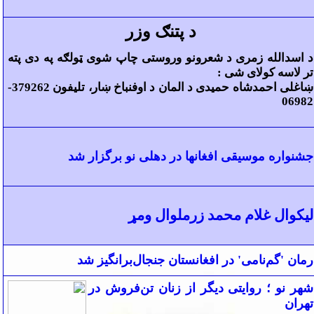
د پتنګ وزر
د اسدالله زمری د شعرونو وروستی چاپ شوی ټولګه په دی پته
تر لاسه کولای شی :
ښاغلی احمدشاه حمیدی د المان د اوفنباخ ښار، تلیفون 379262-
06982
جشنواره موسیقی افغانها در دهلی نو برگزار شد
لیکوال غلام محمد زرملوال ومړ
رمان 'گم‌نامی' در افغانستان جنجال‌برانگیز شد
شهر نو ؛ روایتی دیگر از زنان تن‌فروش در
تهران