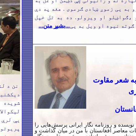
پاره نه و رانیولی چې دښمن او غل به
و به یی زموږ ښادی ګرموی . هغه په دې
 ،ګواښلو او ویرولو. ده به تل خپل
ګوته نیوه او ویل به یی
...بشپړ متن...
به
شعر مقاوت
نن د لن
ی
ديكشنبې
شويده 
انستان
ليكوالا
يې لرې 
ویسده و روزنامه نگار ایرانی پرسش‌هایی را
پريوتو
یات معاصر افغانستان با من در میان گذاشت و