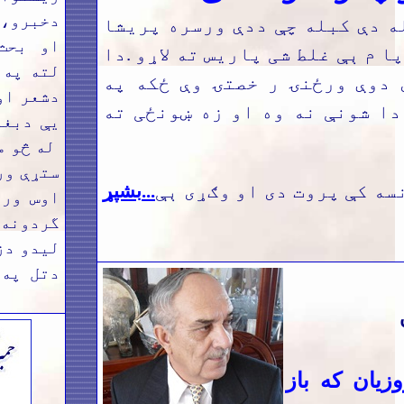
دخبرو،
ه دې کبله چې ددې ورسره پریشا
او بحث
ا م ېې غلط شی پاریس ته لاړو .دا
لته په 
 دوې ورځنۍ ر خصتۍ وې ځکه په
دشعر او
دا شونې نه وه او زه ښونځی ته
يې دبغد
له څو م
ستړې ور
سه کې پروت دی او وګړی ېې
...
بشپړ
اوس ورو
گردونه 
ليدو دز
دتل په 
زیان که باز