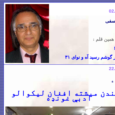
02
سفی
 همین قلم :
گوشم رسید آه و نوای
۳۱
22
ه
ندن میشته افغان لیکوالو
ادبې غونډه