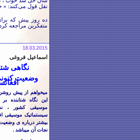
شان حل شد خوب ، در 
نقل قول می‌کنند: «
ده روز پیش که بر
متفکرین مراجعه کرد
18
.03.2015
اسماعیل فروغی
نگاهی شتاب
وضعیت کنون
افغانس
میخواهم از پیش روشن
این نگاه شتابنده ب
موسیقی کشور ، نه
سیستماتیک موسیقی افغ
بیشتر درباره ی وضعیت 
نجات آن میباشد .