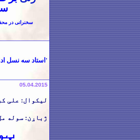
سا
سخنرانی در محف
'استاد سه نسل اد
05
.04.2015
لیکوال: علی ک
ژباړن: سوله مل
ټو