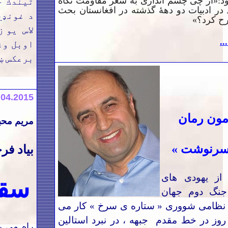
ود:«از چی چشم اندازی به شعر مقاومت نگاه
تيندك خ
 در ادبیات دو دهۀ گذشته در افغانستان بحث
د
غونډي
 كرد؟‌»
لاس يو ز
..
اوبل و
برعكس ښ
.04.2015
ون رمان‌‌
مریم مح
سرنوشت
»
بیاد ف
از یهودی های
سق
جنگ دوم جهان
ر نظامی شووری « ستاره ی سرخ » کار می
روز در خط مقدم جبهه ، در نبرد استالین
راه می ر