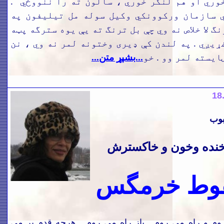
وري او
هم لنگر خوري ،
سالون ته را ننووځي
.
 سازمان وركوونكي وکیل سوله مل تيليفون په
نگ لا خلاص نه وي چې بل ترنگ ته يې يوه سترگه پټه
غړيږي
.
په لندن كې ډیری وختونه لمر نه وي ،
نن
ايسته لمر وو
.
خو
...بشپړ متن...
18
بوب
رخنده وخون و خاکسترش
وط خرمگس
وم و راه می روم . باز راه می روم . هرچه قدم بر می