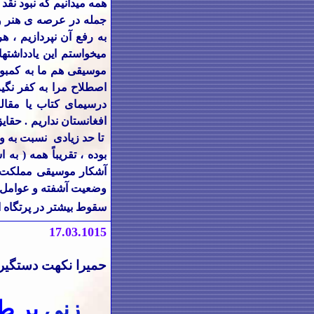
همه میدانیم که نبود نقد
جمله در عرصه
ی هنر و
به رفع آن نپردازیم ، ه
میخواستم این یادداشته
موسیقی هم ما به کمبود
اصطلاح مرا به کفر نگیر
درسیمای کتاب یا مقال
افغانستان نداریم . حق
تا حد زیادی نسبت به و
بوده ، تقریباً همه ( به
آشکار موسیقی مملکت خ
وضعیت آشفته و عوامل و 
سقوط بیشتر در پرتگاه ابت
17.03.1015
حمیرا نکهت دستگیرز
زنی
بر ط