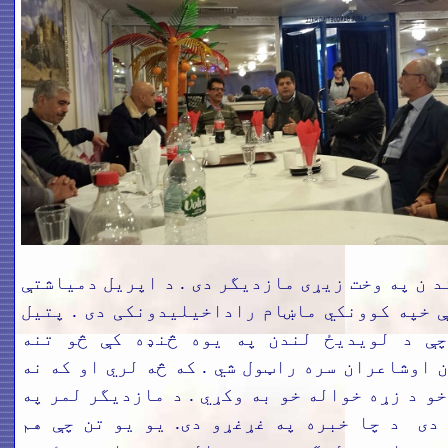
د ن په وخت زيړی مازديگر دی
.
د اپريل دمياشتې
 خپه كوونكي ماښام راداخیليدونكی
دی
.
پتيل
چې د
لويديځ لندن په يوه څنډه كې څو تنه
ن اوشاعران سره راټول شي
.
كه څه لري او
كه نه
خو د
زړه خواله خو به وكړي
.
د
مازديگر لمر په
 دی د
چا خبره په غړغړو دی
.
يو يو
تن چې هم