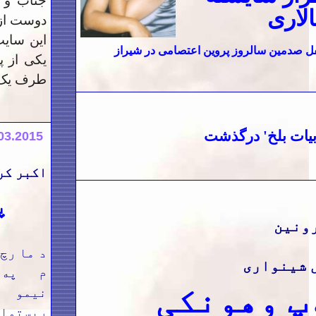
جناب و 
لاری
دوست ازی
این سایت
ل صدمین سالروز پروین اعتصامی در شیراز
یکی از پ
طرف یک
بیات بلخ' درگذشت
03.2015
اکبر کر
پ
رونین
د
 شینواری
م په ش
پ وهونکی
نيمو 
ريستوان