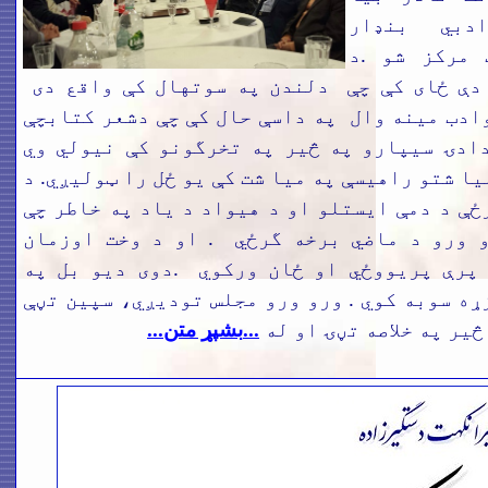
ادبي بنډار
 مرکز شو .د
دې ځای کې چې دلندن په سوتهال کې واقع دی
ادب مينه وال په داسې حال کې چې دشعر کتابچې
ادۍ سيپارو په څير په تخرگونو کې نيولي وي
یا شتو راهیسې په میا شت کې یو ځل را ټولیږي. د
ځې د دمې ايستلو او د هيواد د ياد په خاطر چې
 ورو د ماضي برخه گرځي . او د وخت اوزمان
پرې پريووځي او ځان ورکوي .دوی ديو بل په
ړه سوبه کوي . ورو ورو مجلس توديږي، سپين تڼې
څير په خلاصه تڼۍ او له
...
بشپړ متن...