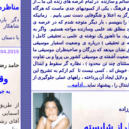
 سالم و سازنده در تمام عرصه های زنده گی ما ــ از
مناظره
 فرهنگ ، یکی از کمبودیهای جدی ماست که هرگاه
رگز به اعتلا و شگوفایی دست نمی یابیم . زمانیکه
دگر باره
ا را بنویسم ، بار دیگر متوجه شدم که در عرصه ی
شاهکار
 مطلق نقد علمی وسازنده مواجه هستیم. واگر به
ید، ما تاهنوز یک نوشته ی علمی ــ تحقیقی کامل (
با دستان 
ه ی تحقیقی ) درباره ی وضعیت اسفبار موسیقی
ایق نشان میدهد که بزرگان و صاحبنظران موسیقی ما
.04.2015
ضعیت آشفته ی موسیقی کشور بی پروا و بی تفاوت
 استثنای چند تن محدود ) ، نظاره گر سقوط و ابتذال
حامد رض
ویش اند . کسی نیست تا کم ازکم به تشریح این
وق
دلایل ایجاد آن پرداخته ، راههای عملی جلوگیری از
...ادامه...
ذال را ، پیشنهاد نماید
به ج
از طریق
اده
آسمایی 
آقای رشا
راز شایسته