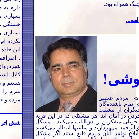
 جنگ همراه بود
.
دارم به 
بسیاری ه
امه...
خستگی می 
بسیاری ر
نکرده ام 
این جاده
، اطرافم
شیردروازه 
وشی
!
کابل است
هستم و ر
سرم را ب
»
مردم عجیبی
مرده و قب
 تمام باشنده‌گان
دیگران از مشقت
ردن در امان اند. هر مشکلی که در این قریه
 حویلی متفکرین را دق‌الباب می‌کنند ، مشکل
شش اثر
گ
‌الزحمه می‌پردازند و ساعتها انتظار می‌کشند
لاغ نمایند. آنان مردم قانع استند اگر مشکل