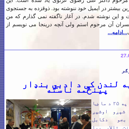
مرحوم داکتر علی رضوی غزنوی یاد شده است. این
ن بیشتر در ایمیل خود ننوشته بود. ذوقزده به جستجوی
 و این نوشته شدم. در آغاز ناگفته نمی گذارم که من
سران آن مرحوم استم ولی آنچه درینجا می نویسم از
...ادامه...
27
.
ګر
ه لندن کې د ادبي بنډار
پينځمه ناسته
ما رچ په ۲۵ د ما ښا
پږو اوشپږ
بجو دکابل
ت تالار بيا