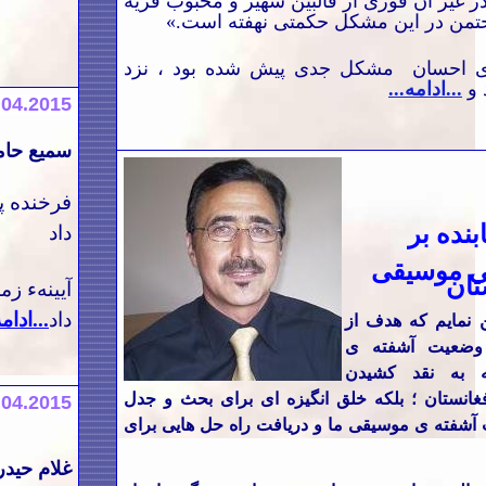
غیر آن فوری از فالبین شهیر و محبوب قریه
 حتمن در این مشکل حکمتی نهفته است
«.
ای احسان مشکل جدی پیش شده بود ، نزد
و
...ادامه...
.04.2015
سمیع حام
فرخنده پ
نده ب
ر
داد
ی موسیقی
تان
آیینهء زم
داد
...ادامه
 نمایم که هدف از
ر وضعیت آشفته ی
 به نقد کشیدن
انستان ؛ بلکه خلق انگیزه ای برای بحث و جدل
.04.2015
آشفته ی موسیقی ما و دریافت راه حل هایی برای
غلام حیدر