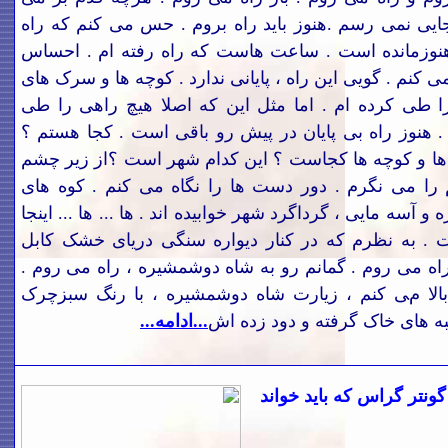
جایی نمی رسم .هنوز باید راه بروم . حس می کنم که راه
نوزمانده است . ساعت هاست که راه رفته ام . احساس
کنم . گویی این راه ، پایانی ندارد . کوچه ها و سرک های
ا طی کرده ام . اما مثل این که اصلا هیچ راهی را طی
. هنوز راه بی پایان در پیش رو باقی است . کجا هستم ؟
 ها و کوچه ها کجاست ؟ این کدام شهر است ؟از زیر چشم
 را می نگرم . دور دست ها را نگاه می کنم . کوه های
و آسه مایی ، گرداگرد شهر خوابیده اند . ها ... ها ... اینجا
 . به نظرم که در کنار دیواره سنگی دریای خشک کابل
اه می روم . گمانم رو به شاه دوشمشیره ، راه می روم .
الا می کنم ، زیارت شاه دوشمشیره ، با رنگ سبزچرک
ه های خاک گرفته و دود زده ا
ش
...ادامه...
ونتر گراس که باید خواند