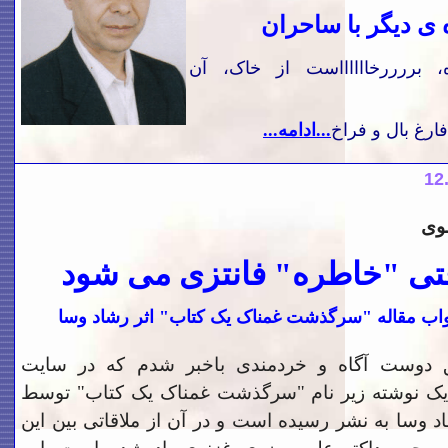
 ی دیگر با ساحران
، بررررخااااااست از خاک، آن
فارغ بال و فراخ
...ادامه...
12
وی
تی "خاطره" فانتزی می شود
واب مقاله "سرگذشت غمناک یک کتاب" اثر رشاد وسا
 دوست آگاه و خردمندی باخبر شدم که در سایت
یک نوشته زیر نام "سرگذشت غمناک یک کتاب" توسط
د وسا به نشر رسیده است و در آن از ملاقاتی بین این