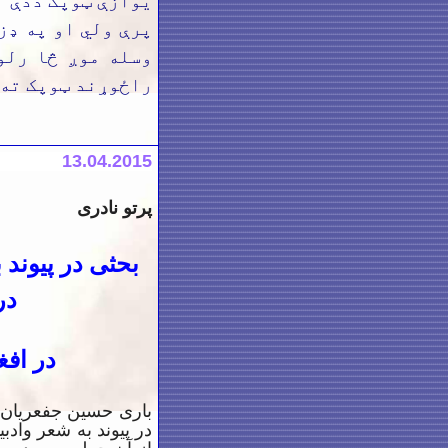
یوازې ټوپک ددې ل
پرې ولي او په ډز
وسله موږ څا رلو
راځوړند ټوپک ته 
13
.04.2015
پرتو نادری
بحثی در
پیوند 
در
در افغ
باری حسین جفعریان ن
در پیوند به شعر وادب