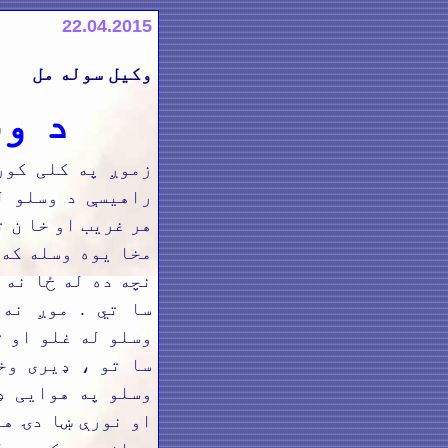
22.04.2015
وکیل سوله مل
د و
زموږ په کلی کور
راهیسې د وسلو ل
هر غریب او خا ن ت
مخا یوه وسله که 
نچه ده له ځا نه 
سا تي . موږ نه
وسلو له غلو او ت
سا تو ، ډیری وخ
وسلو په هوایی ډ
او نورې ښا دۍ هم