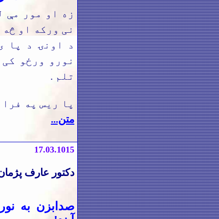
زه او مور مې ل
نی ورکه او څه پ
د اونۍ د پا ی
نورو ورځو کی 
تلم .
پا ریس په فران
متن...
17.03.1015
دکتور عارف پژمان
صدابزن به نورو