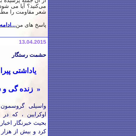
از آن جمله پرسیده ب
می‌كنید؟ آیا می شود
شعر مقاومت را مطرح
پاسخ های
من
...ادامه.
13
.04.2015
حشمت رستگار
یاداشتی پیرام
« زند
ه
گی و 
واسیلی گروسمون 
اوکرا
ی
ین ، که در 
بحیث خبرنگار اخبا
کرد و بیش از هزار 