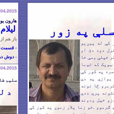
.04.2015
ﻫﺎﺭﻭن
یو
سلې په زور
لیلام
باز هم از
 کې له پیړیو
-
قسمت!
رل دود دئ او
-
دوش در 
ر خپلې وسې خا
ټوپک که توما
.04.2015
سره په کور کې
 یوازې په دې
سلیم شا
ربرو ځا نونه
د
ل
تونه پرې ددې
زو خپل ودونه
 ګرموو .خو زما پلار زموږ په کور کې