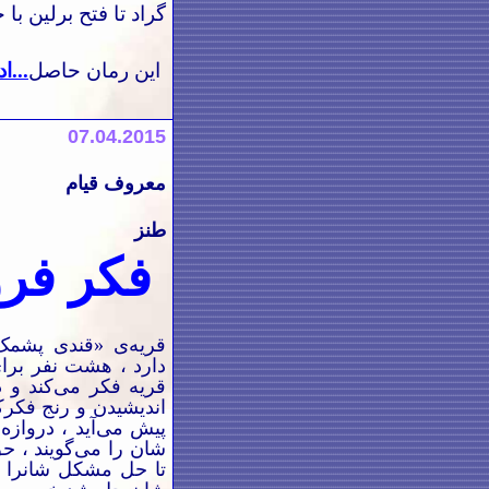
گراد تا فتح برلین با
این رمان حاصل
...اد
07
.04.2015
معروف قیام
طنز
فکر فر
قریه‌ی
«
قندی پشمک
دارد ، هشت نفر برای
قریه فکر می‌کند و 
اندیشیدن و رنج فکرک
پیش می‌آید ، دروازه
شان را می‌گویند ،
حق
تا حل مشکل شانرا اب