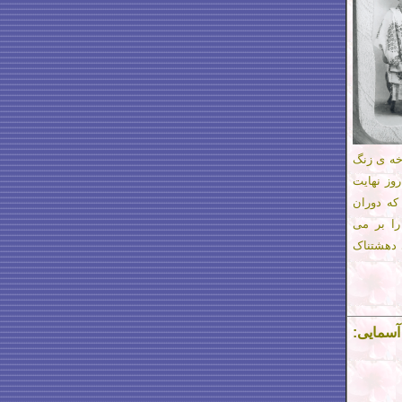
خه ی زنگ
روز نهایت
که دوران
را بر می
ی دهشتناک
 در آسمایی: