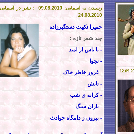
رسیدن به آسمایی: 09.08.2010
؛ نشر در آسمایی:
24
.08.2010
حمیرا نکهت دستگیرزاده
چند شعر تازه
:
-
با یاس از امید
-
نجوا
9
.2
- غرور خاطر خاک
- تابش
- کرانه ی شب
- باران سنگ
- بیرون ز دامگاه حوادث