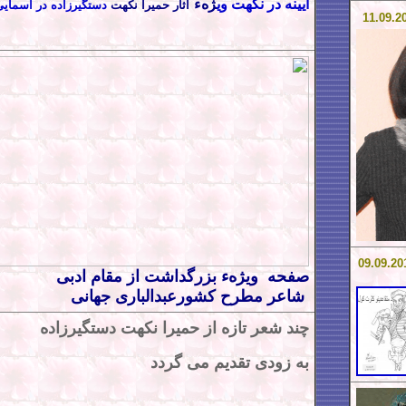
آیینه در نکهت وی
ژهء
آثار حمیرا نکهت
دستگیرزاده در آسمایی
11
.0
9
.2
0
9.0
9
.20
صفحه ويژهء بزرگداشت از مقام ادبی
شاعر مطرح کشور
عبدالباری جهانی
چند شعر تازه از حمیرا نکهت دستگیرزاده
به زودی تقدیم می
گردد