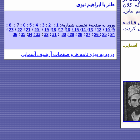
طنز با ابراهیم نبوی
گه کلان
بیاین.
 قیافهء
ورود به صفحهء نخست شمارهء:
1
؛
2
؛
3
؛
4
؛
5
؛
6
؛
7
؛
8
؛
 کردند،
9
؛
10
؛
12
؛
13
؛
14
؛
15 ؛
16
؛
17
؛
18
؛
19
؛
20
؛
21
؛
22
؛
23
؛
24
؛
25
؛
26
؛
27
؛
28
؛
29
؛
30
؛
1
3
؛
32
؛
33 ؛
34
؛
35
؛
36
 ؛ نشر در آسمایی:
ورود به ویژه نامه
ها و صفحات آرشیف آسمایی