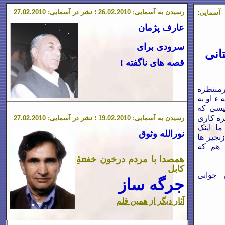
رسیدن به آسمایی:
.2010 ؛ نشر در آسمایی:
2
.0
26
.2010
2
.0
27
عارف پژمان
سرودی برای
انی
قصه های ناگفته !
رمنتظره
 ء او به
فیسی که
زه کاری
رسیدن به آسمایی:
.2010 ؛ نشر در آسمایی:
19.02
.2010
2
.0
27
ما اینک
نورالله وثوق
نجیر ها
 هم که
همصدا با مردم درخون خفتتۀِ
کابل
 جوانی
جرگه ساز
آ
ثار دیگر از همین قلم