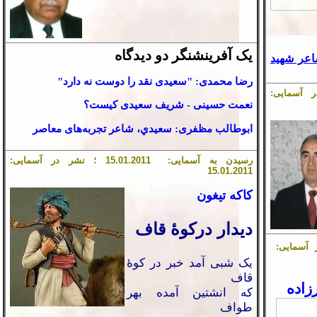
یک آفرینشنگر دو دیدگاه
اعر شهید
رضا محمدی:
"سعیدی نقد را دوست نه دارد"
آسمایی:
نعمت حسینی
- شریف سعیدی کیست؟
ابوطالب مظفری
: سعيدي، شاعر تجربه‌های معاصر
رسیدن به آسمایی:
1
.201
01
.
5
1
؛ نشر در آسمایی:
1
5
.
01
.201
1
کاکه تیغون
دیدار درکوۀ قاف
آسمایی:
یک شبی آمد خبر در کوۀ
قاف
زاده
که انشتین آمده بهر
طواف