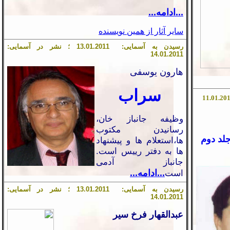
...ادامه...
سایر آثار از همین نویسنده
رسیدن به آسمایی:
1
.201
01
.
13
؛ نشر در آسمایی:
1
4
.
01
.201
1
هارون یوسفی
سراب
01
.20
وظیفه جانباز خان،
رسانیدن مکتوب
جلد دوم
ها،استعلام ها
و
پیشنهاد
ها به دفتر رییس است.
جانباز آدمی
است
...ادامه...
رسیدن به آسمایی:
1
.201
01
.
13
؛ نشر در آسمایی:
1
4
.
01
.201
1
عبدالقهار فرخ سير