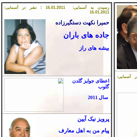
رسیدن به آسمایی:
1
.201
01
.
6
1
؛ نشر در آسمایی:
1
6
.
01
.201
1
حمیرا نکهت دستگیرزاده
جاده های باران
بیشه های راز
آسمایی:
اعطای جوایز گلدن
گلوب
سال 2011
پرویز نیک آیین
پیام من به اهل معارف