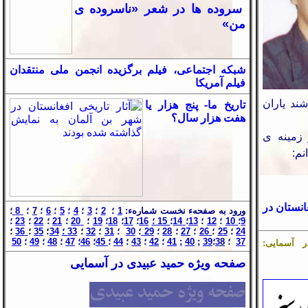
سروده ها در شعر «ناسروده ی
من»
شبکه اجتماعی، فیلم برگزیده انجمن ملی منتقدان
فیلم آمریکا
شند یاران
تاريخ ما- پنج هزار يا
هفت هزار سال؟
 زمینه ی
نم:
نستان در
ورود به صفحهء نخست شمارهء:
1
؛
2
؛
3
؛
4
؛
5
؛
6
؛
7
؛
8
؛
9
؛
10
؛
12
؛
13
؛
14
؛
15 ؛
16
؛
17
؛
18
؛
19
؛
20
؛
21
؛
22
؛
23
؛
24
؛
25
؛
26
؛
27
؛
28
؛
29
؛
30
؛
1
3
؛
32
؛
33 ؛
34
؛
35
؛
36
؛
7
3
؛
8
3
؛
39
;
40
;
41
؛
42
؛
43
؛
44
؛
45
؛
46
؛
47
؛
48
؛
49
؛
50
آسمایی:
صفحه ویژه حمید عبیدی در آسمایی