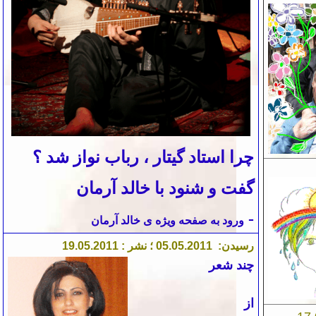
چرا استاد گیتار ، رباب نواز شد ؟
گفت و شنود با خالد آرمان
-
ورود به صفحه ویژه
ی خالد آرمان
رسیدن:
1
.201
5
0
05.
؛ نشر :
1
.201
5
0
.
19
چند شعر
از