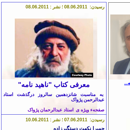
رسیدن:
1
6.201
0
08.
؛ نشر : 08.
1
6.201
0
...
معرفی کتاب "ناهید نامه"
به مناسبت شانزدهمین سالروز درگذشت استاد
عبدالرحمن پژواک
صفحهء ویژه
ی
استاد عبدالرحمان پژواک
رسیدن:
1
.201
6
0
7.
0
؛ نشر :
1
.201
6
0
.
10
حمیرا نکهت دستگیرزاده