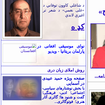
د شاغلي کاوون توفاني د
»
«غلی نغمي» د شعر تر
اغیزې لاندې
کډ ه
نوای موسیقی
افغانی
در
پارلمان بریتانیا
-
ویدیو
روش املای زبان دری
امه...
صفحه ویژه حمید عبیدی
در آسمایی
با بخش نوشتارهای سياسی-
اجتماعی؛ ادبی- فرهنگی؛
گفت و شنود ها؛ گالری آثار
هنری؛ فوتوگالری...