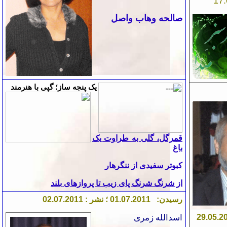
صالحه وهاب واصل
یک پنجه
ساز؛
گپی با هنرمند
قمرگل، گلی به طراوت یک
باغ
کبوتر سفیدی از ننگرهار
از شرنگ شرنگ پای زیب تا پروازهای بلند
رسیدن: 0
.07.2011 ؛ نشر : 02.07.2011
1
.2
5
0
.
9
اسدالله زمری