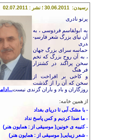
رسیدن: 30.06.2011 ؛ نشر : 02.07.2011
پرتو نادری
به ابولقاسم فردوسی ، به
آن نیای بزرگ شعر فارسی­
دری
حماسه­ سرای بزرگ جهان
، به آن روح بزرگ که تخم
سخن پراگند در کشتزار
فر هنگ
و کاخی بر افراخت از
سخن که آن را از گذشت
روزگاران و باد و باران گزندی نیست
...ادامه
از همین خامه:
- با مشک آبی تا دريای بغداد
- ما صدا کردیم و کس پاسخ نداد
- کتیبه
ی خونین
( موسیقی از : همایون هنر)
- شعر زیبایی
(
موسیقی
از : همایون هنر)