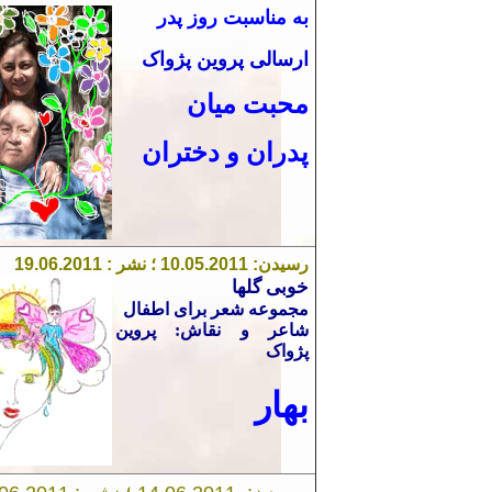
به مناسبت روز پدر
ارسالی پروین پژواک
محبت میان
پدران و دختران
رسیدن:
1
5.201
0
.
10
؛ نشر :
1
.201
6
0
9.
1
خوبی گلها
مجموعه شعر برای اطفال
شاعر و نقاش: پرو
ين
پژواک
بهار