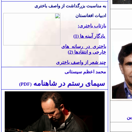
به مناسبت بزرگ⁯داشت از واصف باختری
ادبیات افغانستان
بازتاب باختری:
یادگار آیینه ها (1)
باختری در رسانه های
خارجی و انتقادها (2)
چند شعر از واصف باختری
محمد اعظم سیستانی
سیمای رستم در شاهنامه
)
PDF
(
ین