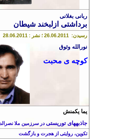
ربانی بغلانی
برداشتی ازلبخند شیطان
رسیدن: 26.06.2011 ؛ نشر : 28.06.2011
نورالله وثوق
کو
چه
ی
محبت
یما یکمنش
جاذبه⁯های توریستی
در سرزمین ملا نصرالد
تکوین، روایتی از هجرت و بازگشت