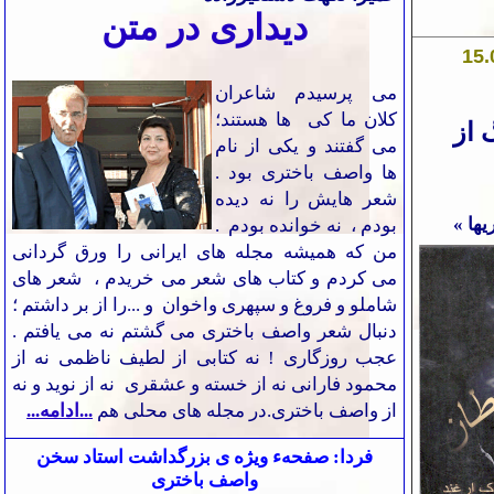
دیداری در متن
15
.
می پرسیدم شاعران
کلان ما کی ها هستند
؛
گ از
می گفتند و یکی از نام
ها واصف باختری بود .
شعر هایش را ن
ه
دیده
یها »
بودم ، ن
ه
خوانده بودم .
من که همیشه مجله های ایرانی را ورق گردانی
می کردم و کتاب های شعر می خریدم ، شعر های
شاملو و فروغ و سپهری واخوان و ...را از بر داشتم ؛
دنبال شعر واصف باختری می گشتم نه می یافتم .
عجب روزگاری ! نه کتابی از لطیف ناظمی نه از
محمود فارانی نه از خسته و عشقری نه از نوید و نه
از واصف باختری.در مجله های محلی هم
...ادامه...
فردا:
صفحهء ویژه
ی بزرگداشت استاد سخن
واصف باختری