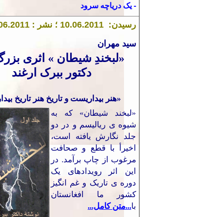
-
يک
در
يا
چه سرود
رسیدن:
1
.201
6
0
.
10
؛ نشر :
1
.201
6
0
سید مهران
«لبخندِ شيطان » اثری بزر
دکتور ببرک ارغند
«هنر بیداریست و تاریخ هنر تاریخ بیدار
«لبخند شیطان» که به
شیوه ی ریالیسم و در دو
جلد نگارش یافته است،
اخیرأ با قطع و صحافت
مرغوب از چاپ برآمد. در
این اثر رویدادهای یک
دوره ی تاریک و غم انگیز
کشور ما افغانستان
با
...متن کامل...