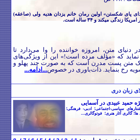
ی پای شکستن» اولین رمان خانم یزدان هدیه ولی (صاعقه)
یکا زندگی میکند و ۳۴ ساله است.
 دنیای متن، امروزه خواننده را وا می‌دارد تا
نماید که «مؤلف مرده است!» این از ویژگی‌های
یک متن پست مدرن است که به صورت چند پهلو و
یه رخ بنماید. ذات‌باوری در خصوص
...ادامه...
ی زبان دری
ه حمید عبیدی در آسمایی
تارهای سياسی-اجتماعی؛ ادبی- فرهنگی؛
ا؛ گالری آثار هنری؛ فوتوگالری...