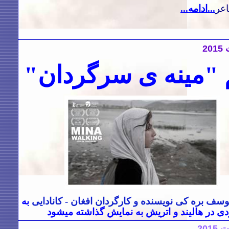
عر
...ادامه...
2015
 "مینه ی سرگردان"
سف بره کی نویسنده و کارگردان افغان - کانادایی
به
دی در هالیند و اتریش به نمایش گذاشته میشود
ست
2015