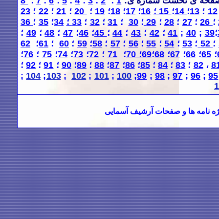
صفحه
ی
نخست شماره
ی
:
1
؛
2
؛
3
؛
4
؛
5
؛
6
؛
7
؛
8
12
؛
13
؛
14
؛
15 ؛
16
؛
17
؛
18
؛
19
؛
20
؛
21
؛
22
؛
23
؛
26
؛
27
؛
28
؛
29
؛
30
؛
1
3
؛
32
؛
33 ؛
34
؛
35
؛
36
؛
39
;
40
;
41
؛
42
؛
43
؛
44
؛
45
؛
46
؛
47
؛
48
؛
49
؛
؛
52
؛
53
؛
54
؛
55
؛
56
؛
57
؛
58
؛
59
؛
60
؛
61
؛
62
؛
65
؛
66
؛
67
؛
68
؛
69؛
70
؛
71
؛
72
؛
73
؛
74
؛
75
؛
76
؛
8
،
82
؛
83
؛
84
؛
85
؛
86
؛
87
؛
88
؛
89
؛
90
؛
91
؛
92
؛
;
104
;
103
;
102
;
101
;
100
;
99
;
98
;
97
;
96
;
9
5
1
ه نامه
ها و صفحات آرشیف آسمایی