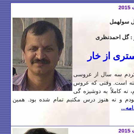
20
ل سوله­مل
: گل احمدنظری
تری از
خار
 کردم سه سال از عروسی
ه است. وقتی که عروس
نه کاملاً به دوشیزه گی
ودم و نه هنوز درس مکتبم تمام شده بود. همین
امه...
2