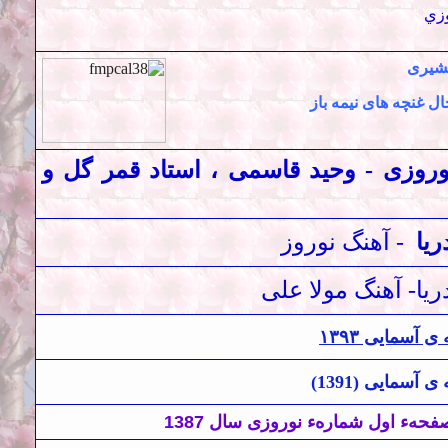
زي
شيری
 غنچه های نيمه باز
وروزی - وحید قاسمی ، استاد قمر گل و
ریا
-
آهنگ نوروز
ریا- آهنگ مولا علی
ی آسمایی ۱۳۹۳
ی
آسمايی (
1391
)
فحهء اول شمارهء نوروزی سال 138
7