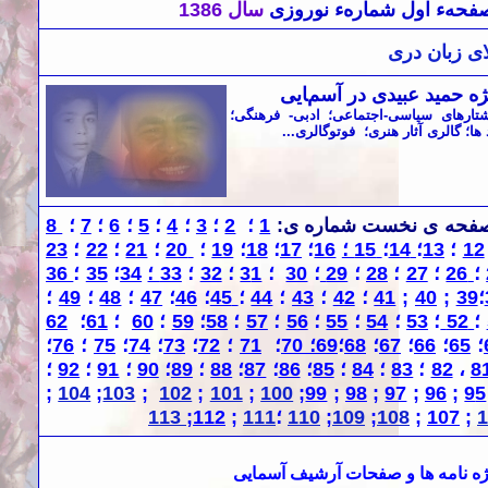
صفحهء اول شمارهء نوروزی
سال 1386
ی زبان دری
ه حمید عبیدی در آسمایی
تارهای سياسی-اجتماعی؛ ادبی- فرهنگی؛
ا؛ گالری آثار هنری؛ فوتوگالری...
صفحه
ی
نخست شماره
ی
:
1
؛
2
؛
3
؛
4
؛
5
؛
6
؛
7
؛
8
12
؛
13
؛
14
؛
15 ؛
16
؛
17
؛
18
؛
19
؛
20
؛
21
؛
22
؛
23
؛
26
؛
27
؛
28
؛
29
؛
30
؛
1
3
؛
32
؛
33 ؛
34
؛
35
؛
36
؛
39
;
40
;
41
؛
42
؛
43
؛
44
؛
45
؛
46
؛
47
؛
48
؛
49
؛
؛
52
؛
53
؛
54
؛
55
؛
56
؛
57
؛
58
؛
59
؛
60
؛
61
؛
62
؛
65
؛
66
؛
67
؛
68
؛
69؛
70
؛
71
؛
72
؛
73
؛
74
؛
75
؛
76
؛
8
،
82
؛
83
؛
84
؛
85
؛
86
؛
87
؛
88
؛
89
؛
90
؛
91
؛
92
؛
;
104
;
103
;
102
;
101
;
100
;
99
;
98
;
97
;
96
;
9
5
1
;
107
;
108
;
109
;
110
؛
111
;
112
;
113
ه نامه
ها و صفحات آرشیف آسمایی