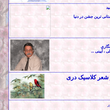
يد
ستانی ترين جشن در دنيا
نگاری
ی ، آيينی ...
ر شعر کلاسیک دری
ر