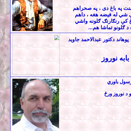
نت په باغ دی ، په صحراهم
ې شي له فيضه هغه ، داهم
غ کې رنګارنګ ګلونه واشي
د ګلونو تماشا هم
...
پوهاند دکتور عبدالاحمد جاويد
بابه نوروز
رسول باوري
 د نوروز ورځ