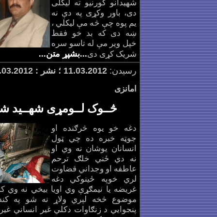
شهیدانو کورنیو ته لیکلی
دی، باور وکړی په دې نه
یم پوه چې څه مې لیکلي ،
ښه دی که بد خو فقط
خپل ویر مې له تاسو سره
...بشپړ متن...
شریک کړی دی
رسیدن:
.2012 ؛ نشر : 14.0
3
11.0
.2012
3
امانزی
څــوک لــومړی شهــید ش
دغه خو یوه څرګنده او
جوټه خبره ده چي ټول
انسانان یوشان نه وي او
نه دي ځني خلګ ترحم
عاطفه او وجداني قضاوت
لري خوپه ځینوکي دغه
غريضه یا نيمګړې وي اويا بیخي نه وي ک
موضوع څخه لېري ولاړ نه شو په کند
پنجوایي د زنګاوات دکلي غیر انساني غیر