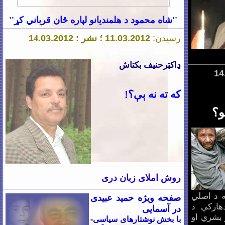
''شاه محمود د هلمندیانو لپاره ځان قرباني کړ''
رسیدن:
.2012 ؛ نشر :
3
.0
11
.2012
3
.0
4
1
ډاکټرحنیف بکتاش
که ته نه ېې؟!
و؟
روش املای زبان دری
ه د اصلي
صفحه ویژه حمید عبیدی
هارکي د
در آسمایی
 بشري او
با بخش نوشتارهای سياسی-