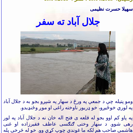
سهیلا حسرت نظیمی
جلال آباد
ته سفر
ومو پتیله چې د جمعې په ورځ د سهار په شپږو بجو به د جلال آباد
په لوري خوځيږو، خو ډریور ناوخته راغی او موږ وځنډیدو.
په پاو کم اوو بجو له قلعه ی فتح اله خان نه د جلال آباد په لور
رهی شوو. د سهار وختی
ګنګسی عاطف فقیرزاده او غنی
هاشمی صاحب هم لکه ما غوندې چوپ کړي وو. خو له څرخی پله