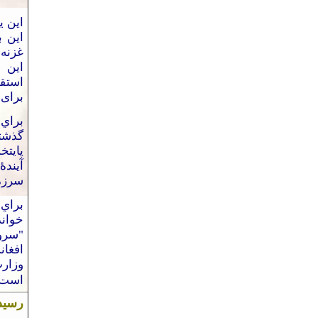
اين 
اين ب
غزنه 
اين 
استقب
برای
ب
براي 
گذشت
پایت
آيندۀ
سرزمي
براي 
خوان
"سرور
افغان
است
رسی