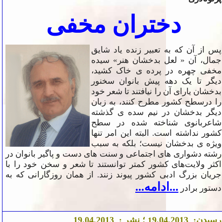
دختران مخفی
پس از آن که به تعبیر زنده یاد شایق
جمال، آن « لعل بدخشان هنر» سیده
مخفی چهره در پرده ی خاک کشید،
دیگر تا یک دهه پیش بانوان سخنور
بدخشان یارای آن را نیافتند تا شعر خود
را درسطح کشور مطرح کنند، به زبان
دیگر بدخشان در نیم سده ی گذشته
شاعربانوی شناخته شده در سطح
کشور نداشته است. البته این امر تنها
ویژه ی بدخشان نیست؛ بلکه به سبب
رشته دشواری های اجتماعی و سنت های دست و پاگیر بانوان در
ا
ک
ثر ولایت‌های کشور کمتر توانستند تا شعر و سخن خود را با
جریان بزرگ ادبی کشور پیوند زنند. از همان روزگارانی که به
...ادامه...
دستور برادر
رسیدن:
.2013 ؛ نشر :
4
.0
9
.04.2013
9
1
1