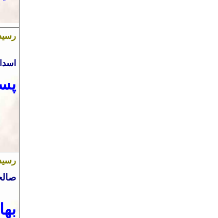
رسی
اسدا
پسر
رسی
صالح
بها