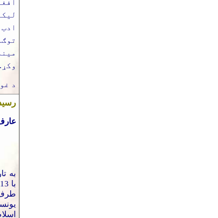
افغا
لیکو
ادب 
توګه
مینه
وکړ.
د غو
رسی
عارف
طرف 
يونس
اسلام