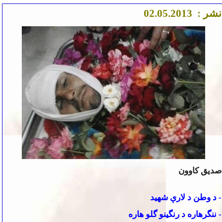
نشر :
.2013
5
.0
2
0
صدیق کاوون
- د وطن د لارې شهید
- ننگرهاره د رنگینو گلو هاره