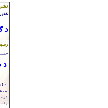
نشر
غفور 
د ګ
رسی
حمید
د 
مل ش
ترس
یاده