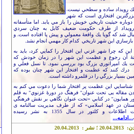
يك رويداد ساده و سطحي نيست.
زرگتري
ن
افتخاري است كه شهر
دوباره حيثيت تاريخي خويش را باز مي يابد. اما متأسفانه
رويداد از طرف حكومت ضعيف كابل به چنان سردي
ال شد كه گويا يك واقعۀ معمولي و پيش پا افتاده است.
و
ازسازي اين شهر تاريخي كدام كار مهمي انجام نشد.
اين
كه چرا شهر غزني اين افتخار را كمايي كرد، بايد به
ۀ آن رجوع و عظمت اين شهر را در زمان خودش كه
خت
يك امپراتوري بزرگ بود بررسي نمود.
تا
نسل فعلي و
درك كنند كه عظمت و افتخار اين شهر چنان بوده كه
ن بسيار بزرگي را در قلمرو داشته است.
شناسايي اين عظمت پر افتخار شما را دعوت مي كنم به
دن مقاله
یی
تحت عنوان" فرهنگ در دورۀ غزنوي" به قلم
 همايون" در كتابي
«
تحت عنوان نگاهي بر نقش فرهنگي
ستان در عهد اسلامي
» که
از طرف مديريت سالنامه
ی
وزارت اطلاعات و كلتور در سال 1355 به نشر رسيده
...ادامه...
دن:
.2013 ؛ نشر :
4
.0
20
.04.2013
20