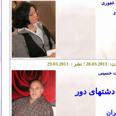
 غفوری
د
دن:
.03.2013 ؛ نشر :
28
.03.2013
29
 حسینی
 دشتهای دور
ران