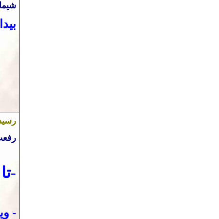
شیما
بیدا
رسی
رفعت
-
تا
-
وی