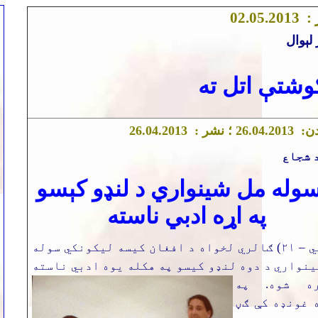
 :
.2013
5
.0
2
0
لېوال
وشتې اتل ته
دن:
.2013 ؛ نشر :
4
.0
6
2
.04.2013
6
2
 شجاع
سوله مل شینواري د لنډو کېسو
په اړه ادبي ناسته
د (پي – ۲۱) ګالري لخواه د افغان کیسه لیکونکي سوله
ینواري د دوه لنډو کیسو په هکله یوه ادبي ناسته
ره
شوه. په
 غونډه کې ګڼ