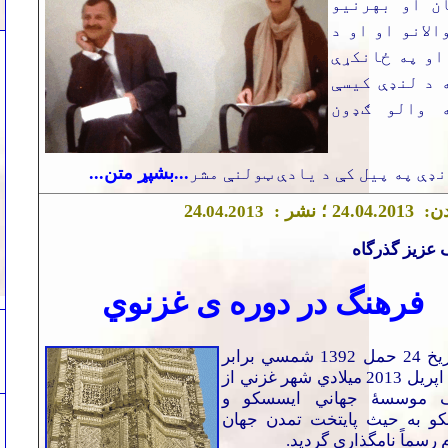
ن او بهرنیو
الانو او او د
او په ځانکړې
 د لنډې کیسې
 والو ګډون
...بشپړ متن...
نډې په پیل کې د یادې ټولنې مشر
دن:
.2013 ؛ نشر :
4
.0
2
4
2
.04.2013
4
 عزيز
گذرگاه
فرهنگ در دور
ه
ی غزنوي
به تاريخ 24 حمل 1392 شمسي برابر
با 13 اپريل 2013 ميلادي شهر غزني از
موسسۀ جهاني ايسسكو و
كو به حيث پايتخت تمدن جهان
 رسماً نامگذاري گرديد.