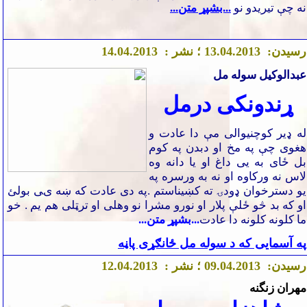
نه چې تیریدو نو
...بشپړ متن...
رسیدن:
04.2013 ؛ نشر :
.
3
1
.04.2013
4
1
عبدالوکیل سوله مل
ړندونکی درمل
له ډیر کوچنیوالی مې دا عادت و
هغوی چې په مخ او دبدن په کوم
بل ځای به یی داغ او یا دانه وه
لاس نه ورکاوه او نه به ورسره په
یو دسترخوان ډودۍ ته کښیناستم .په دی عادت که ښه یی بولئ
او که بد څو ځلې پلار او نورو مشرا نو وهلی او ترټلی هم یم . خو
ما کلونه کلونه دا عادت
...بشپړ متن...
په آسمایی که د سوله مل ځانګړی پاڼه
رسیدن:
.04.2013 ؛ نشر :
09
.04.2013
2
1
مهران زنگنه