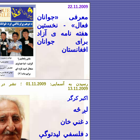
22.1
1
.2009
معرفی «جوانان
فعال» - نخستین
هفته نامه ی آزاد
برای جوانان
افغانستان
رسیدن به آسمایی:
1.2009 ؛ نشر در آسمایی:
1
.
01
1
3.
1
1.2009
اكبر كرگر
لږ څه
د غني خان
د فلسفي ليدتوگې