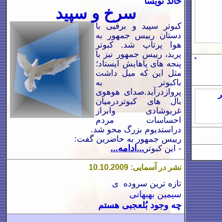
خالد نویسا
سرخ و سپید
کبوتر سپید و برفیی با
دستان رییس جمهور به
هوا پرتاپ شد. کبوتر
پرید، رییس جمهور نیز با
پنجه های پاهایش ایستاد؛
مثل این که میل داشت
باکبوتر به
پروازدرآید.صدای هوهوی
بال های کبوتردرمیان
غریوشادی وابراز
احساسات مردم
دراستدیوم بزرگ محو شد.
رییس جمهور به حاضرین گفت:
- این کبوتر
...ادامه...
نشر در آسمایی: 10.10.2009
تازه ترين سروده
ی
سيمين بهبهانی
چه وجود بُلعجبی هستم