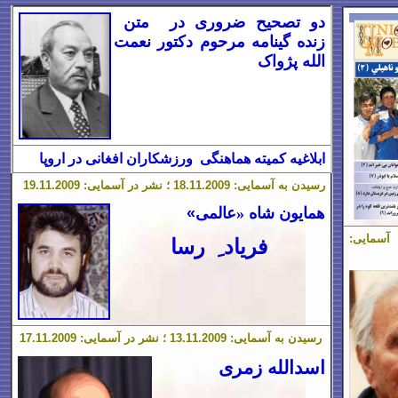
دو تصحیح ضروری در متن
زنده
گینامه
مرحوم دکتور نعمت
الله پژواک
ابلاغیه کمیته هماهنگی ورزشکاران افغانی در
اروپا
رسیدن به آسمایی:
1.2009 ؛ نشر در آسمایی:
1
.
18
1.2009
1
.
19
همایون شاه
«
عالمی
»
فریاد ِ رسا
رسیدن به آسمایی: 13.11.2009 ؛ نشر در آسمایی: 17.11.2009
اسدالله
زمری