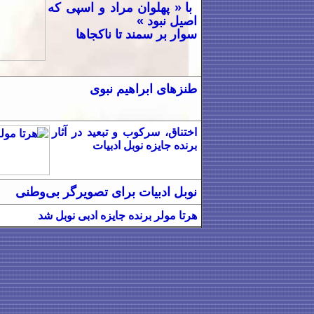
با « پهلوان مراد و اسپی که
اصیل نبود »
سوار بر سمند تا ناکجاها
طنزهای ابراهیم نبوی
اختناق، سرکوب و تبعید در آثار
برنده جایزه نوبل ادبیات
نوبل ادبیات برای تصویرگر بی‌وطنی
هرتا مولر برنده جایزه ادبی نوبل شد