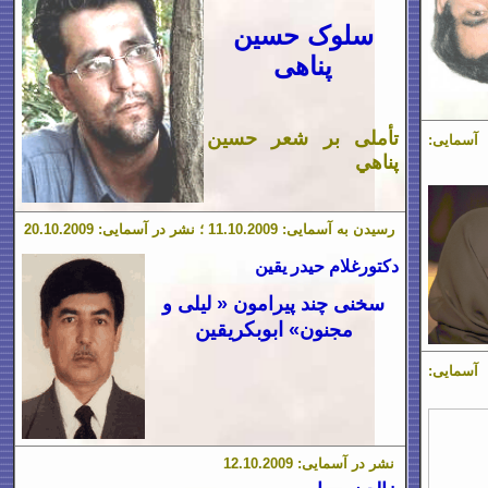
سلوک حسين
پناهی
تأملی بر شعر حسین
پناهي
رسیدن به آسمایی:
.2009 ؛ نشر در آسمایی:
10
.
1
1
.2009
10
.
20
دکتورغلام حیدر یقین
سخنی چند پیرامون « لیلی و
ابوبکریقین
مجنون»
نشر در آسمایی:
.2009
10
.
12