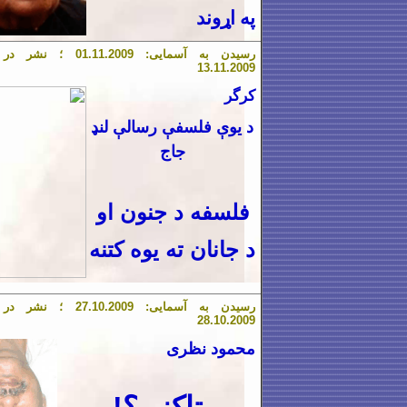
په اړوند
رسیدن به آسمایی:
1.2009 ؛ نشر در آسمایی:
1
.
01
1
3.
1
1.2009
كرگر
د يوې فلسفې رسالې لنډ
جاج
فلسفه د جنون او
د جانان ته يوه كتنه
رسیدن به آسمایی:
.2009 ؛ نشر در آسمایی:
10
.
27
28
.
10
.2009
محمود نظری