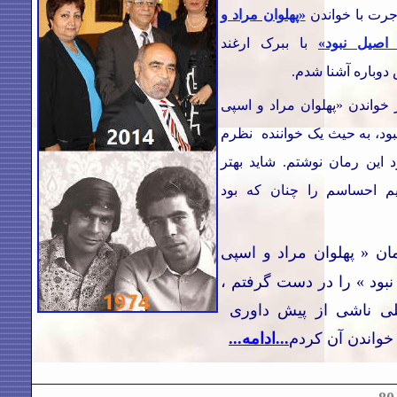
اجرت با خواندن
«پهلوان مراد و
اصیل نبود»
‌ با ببرک ارغند
دوباره آشنا شدم.
خواندن «پهلوان مراد و اسپی
بود، به حیث یک خواننده نظرم
د این رمان نوشتم. شاید بهتر
م احساسم را چنان که بود
ان « پهلوان مراد و اسپی
نبود » را در دست گرفتم ،
یلی ناشی از پیش داوری
خواندن آن کردم
...ادامه...