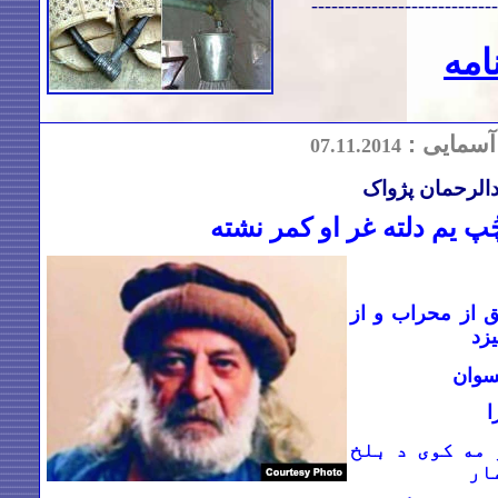
----------------------------
امه
آسمایی :
07
.
11.2014
دالرحمان پژواک
ُپ یم دلته غر او کمر نشته
ق از محراب و از
یزد
سوان
ا
مه کوی د بلخ
ار