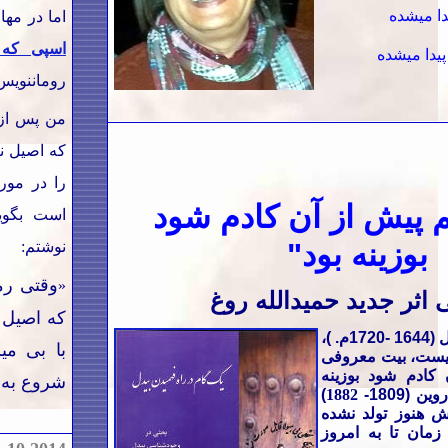
دا میشده
اما در مه
اسپی که 
پیدا میشده
روماننویس 
من پس از 
که اصیل ن
را در مور
 پیش از آن کادم شود
است بگوی
بوزینه بود"
نوشتم:
وقتی رم
«
اثر جدید حمیدالله روغ
که اصیل 
که ابوالمعانی بیدل (1644 -1720م. )،
با بی م
یست، بیت معروفی
کادم شود بوزینه
شروع به 
 (1809-
1882
)
 هنوز تولد نشده
زمان تا به امروز