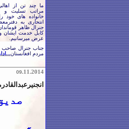
ما چند تن از اهال
مراتب تسلیت و ه
خانواده های خود ر
انتحاری به دفترمع
جنرال ظاهر قوماندا
کابل خدمت ایشان و
عرض میرسانیم.
جناب جنرال صاحب شم
مردم افغانستان
...ادا
.
11.2014
09
ا
نجنیرعبدالقادر
صدیق