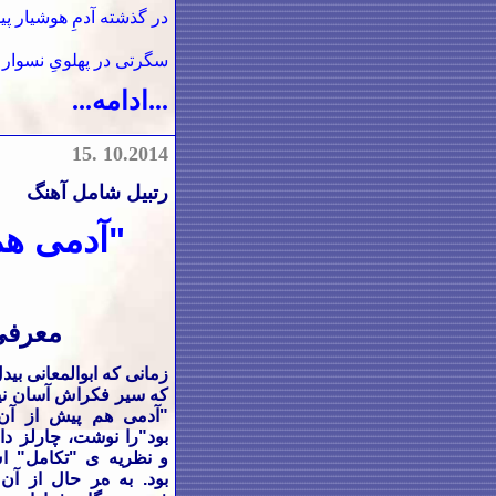
در گذشته آدمِ هوشیار پی
سگرتی در پهلویِ نسوار 
...ادامه...
15
.
10.2014
رتبیل شامل آهنگ
"آدمی هم
معرفی 
زمانی
که سیر فکراش آسان ن
"آدمی هم پیش از آن 
بود"را نوشت، چارلز داروین
و نظریه ی "تکامل" اش
بود. به هر حال از آن 