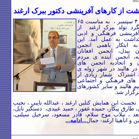
8
0
شت از کارهای آفرینشی دکتور ببرک ارغند
شام روز ۴ سپتمبر ،‌ به مناسبت ۶۵
رد تولد ببرک ارغند از
آفرینشی فرهنگی و ادبی
داشت به عمل آمد. این
ه ابتکار باهمی انجمن
ن بیدل، انجمن افغانان
ه، انجمن آینده ی مردم
ن و اتحادیه انجمن های
 در هالیند در شهر زوله ی
به اشتراک شمار زیادی از
ای فرهنگی و اجتماعی
یم هالیند و سایر کشورهای
رگزار شد.
ست این همایش کتلین ارغند ،‌ عبدالله نایبی ،‌ نجیب
 طارق پیکار،‌ حمیده غفور ، حمید عبیدی،‌ دستگیر نایل،‌
عد ، نیلاب موج سلام،‌ قادر مسعود،‌ سرخیل سیلنی،‌
 و اناهیتا ارغند- جمال
...ادامه...