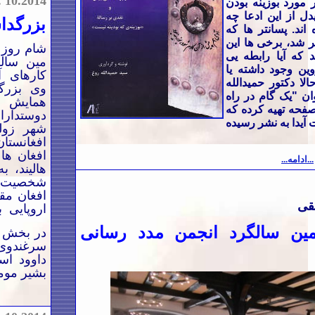
.
10.2014
 مورد بوزینه بودن
ل از این ادعا چه
بزرگدا
اند. پسانتر ها که
ر شد، برخی ها این
که آیا رابطه یی
مین سالگ
وین وجود داشته یا
کارهای 
لا دکتور حمیدالله
وی بزرگ
ان "یک گام در راه
همایش ب
یدن بیدل" در 345 صفحه تهیه کرده که
دوستدارا
 آیدا به نشر رسیده
شهر زول
افغانستا
افغان ها
...ادامه...
هالیند، 
شخصیت ه
افغان مق
قی
اروپایی ب
مین سالگرد
انجمن مدد رسانی
در بخش نخ
سرغندوی،‌
داوود اس
بشیر مومن