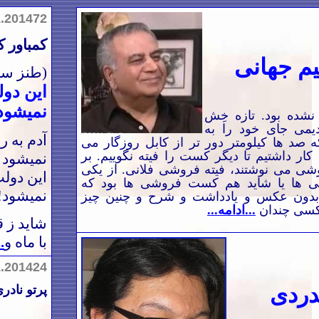
1.2014
7
2
کمباور ک
یم جهانی
(طنز سی
این دو
نمیشود
ده بود. تازه خِش
یمی جای خود را به
آدم به 
 صد ها کیلومتر دور تر از کابل روزگار می
کار داشتیم تا دیگر کست را فیته نگوییم. بر
نمیشود
ی می نوشتند، فیته فروشی فلانی. از یکی
این دولت
ی ها یا شاید هم کست فروشی ها بود که
نمیشود!
بدون عکس و یادداشت و شرح و چنین چیز
کسی چندان
...ادامه...
شاید ز ق
با ماه و
.
1.2014
24
دردی
پرتو نادر