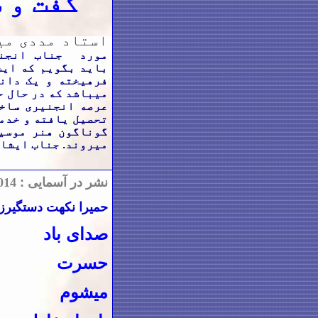
گفت و 
استاد مددی می
مورد جناب انجنی
باید بگویم که ای
فرهیخته و یک دان
میباشد که در حال ح
عرصه انجنیری ساخ
تحصیل یافته و خدم
گوناگون هنر موسی
میروند. جناب ایشا
نشر در آسمایی :
014
حمیرا نکهت دستگیرزا
صدای با
د
حسرت
میشوم