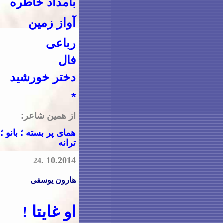
بامداد خاطره
آواز زمین
رباعی
فال
دختر خورشید
*
از همین شاعر:
همای پر بسته
؛ ‌
بانو
؛
ترانه
.
10.2014
24
هارون یوسفی
او غایتا !