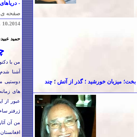
-
دریاهای
صفحه ی و
.
10.2014
حمید عبید
چ
من با دکت
آشنا شدم.
بخت
؛
میزبان خورشید
؛‌
گذر از آتش
؛
چند
دوستیی م
های زمانه 
عبور از ای
ژرفتر ساخ
من آن آثار
افغانستان ن