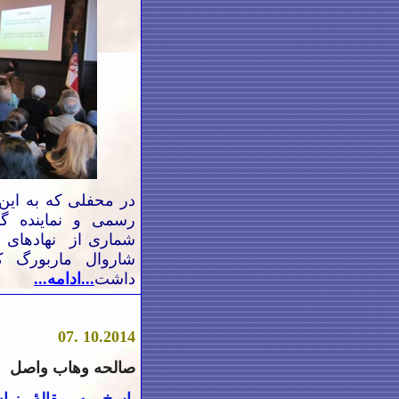
در محفلی که به این
رسمی و نماینده گا
شماری از
نهادهای ا
شاروال ماربورگ ک
داشت
...ادامه...
.07
10.2014
صالحه وهاب واصل