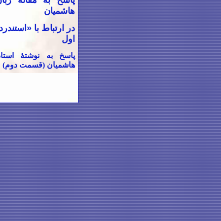
پاسخ به مقالۀ زبا
هاشمیان
در ارتباط با «استند
اول
پاسخ به نوشتۀ استا
هاشمیان (قسمت دوم)