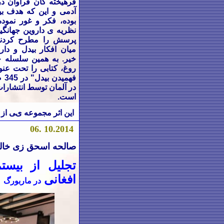
فرهیخته گان فراوان در
آدمی و این
که هدف بید
بوده، فکر و غور نموده 
نظریه ی داروین جهانگی
پرسش را مطرح کردند 
میان افکار بیدل و دار
خیر. به همین سلسله حا
روغ، کتابی را تحت عنو
فهم
در آلمان توسط انتشارات
است.
این اثر مجموعه ی
ی
از
.06
10.2014
صالحه اسحق زی خال
تجلیل از بیست
افغانی
در ماربورگ