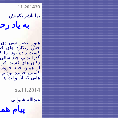
.11.2014
30
یما ناشر یکمنش
به یاد رح
هنوز عصر سی دی نش
خِش ریکارد های قد
کست داده بود. ما که
گذرانیدیم، چند سالی 
دکان های کست فروش
از همین فیته فروش
کستی خریده بودیم 
هایی که آن وقت ها 
.
11.2014
15
عبدالله شیوالی
پیام هم