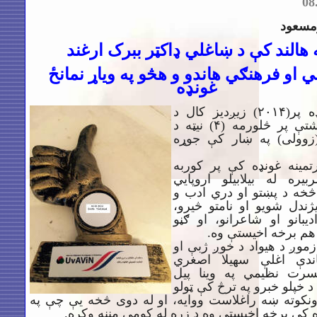
08
رمسعود
 هالند کې د ښاغلي ډاکټر ببرک ارغند
بي او فرهنګي هاندو و هڅو په ویاړ نمانځ
غونډه
دغه غونډه پر(۲۰۱۴) زیږدیز کال د
اکتوبرمیاشتې پر څلورمه (۴) نیټه د
(زوولی) په ښار کې جوړه
تمینه غونډه کې پر کوربه
بیره له بیلابیلو اروپایي
 څخه د پښتو او دري ادب و
ژندل شویو او نامتو څیرو،
ادیبانو او شاعرانو، او ګڼو
 هم برخه اخیستې وه.
زموږ د هیواد د خوږ ژبې او
اندې اغلې سهیلا اصغري
رت نظیمي په وینا پیل
 خپلو خبرو په ترڅ کې ټولو
نکوته ښه راغلاست ووایه، او له دوی څخه یې چې په
 کې برخه اخیستې وه د زړه له کومې مننه وکړه.