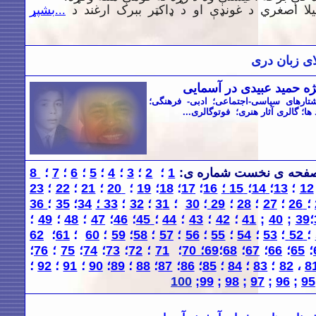
لا اصغري د غونډې او د ډاکټر ببرک ارغند د
...بشپړ
ی زبان دری
ه حمید عبیدی در آسمایی
تارهای سياسی-اجتماعی؛ ادبی- فرهنگی؛
ا؛ گالری آثار هنری؛ فوتوگالری...
صفحه
ی
نخست شماره
ی
:
1
؛
2
؛
3
؛
4
؛
5
؛
6
؛
7
؛
8
12
؛
13
؛
14
؛
15 ؛
16
؛
17
؛
18
؛
19
؛
20
؛
21
؛
22
؛
23
؛
26
؛
27
؛
28
؛
29
؛
30
؛
1
3
؛
32
؛
33 ؛
34
؛
35
؛
36
؛
39
;
40
;
41
؛
42
؛
43
؛
44
؛
45
؛
46
؛
47
؛
48
؛
49
؛
؛
52
؛
53
؛
54
؛
55
؛
56
؛
57
؛
58
؛
59
؛
60
؛
61
؛
62
؛
65
؛
66
؛
67
؛
68
؛
69؛
70
؛
71
؛
72
؛
73
؛
74
؛
75
؛
76
؛
8
،
82
؛
83
؛
84
؛
85
؛
86
؛
87
؛
88
؛
89
؛
90
؛
91
؛
92
؛
100
;
99
;
98
;
97
;
96
;
9
5