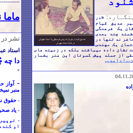
شنود
-----------
ماما ن
نگـارد:
«
در
ر صدیق قیام
شان یک فرهنگی
شمند چند بعدی
نشر در 
اضر نه تنها در
تمان یک مهندس
ت نشان داده میباشند بلکه در زمینه های
استاد عب
قی از جمله پیش کسوتان این هنر بشمار
دا چه چ
...ادامه...
ن
*
04
.
11.2
-
آواز ح
ده
منبر نمی‏خ
-
حقوق ن
-
یاد صحر
-
توپیر 
او کنده