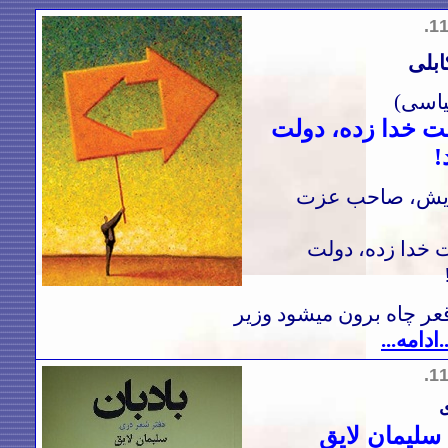
.1
ابلی
اسی)
لت خدا زده، دولت
!
ریش، صاحب عزت
 خدا زده، دولت
عر چاه برون میشود وزیر
..ادامه...
.1
ی
سلیمان لایق