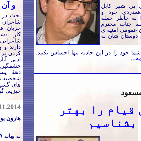
و آن 
ی یی شهر کابل
مدردی خود و
بحث در پ
ا به خاطر حمله
شاعران و
ظم جناب محترم
جریان ه
ن عمومی امنیه ی
کار دشو
 دوستان شان به
شاعرانی 
دارند و 
ا خود را در این حادثه تنها احساس نکنید.
کردن در پ
مه...
ادبی آنان
خشمگین می
دهۀ پسی
شخصیت ها
های گشوده
خیزیم. گو
مسعود
 قیام را بهتر
11.2014
هارون ی
بشناسیم
به بهانه ۳۹ مین زاد روز ماما قدوسم