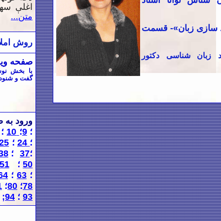
ن شناس توانا استاد
اغلې سهی
متن...
رد سازی زبان»- قسمت
روش املا
د زبان شناسی دکتور
صفحه ویژ
با بخش نوش
گفت و شنود ه
ورود به 
؛
9
؛
10
؛
؛
24
؛
25
؛
7
3
؛
8
3
50
؛
51
؛
63
؛
64
78
؛
80
؛
1
93
؛
94
;