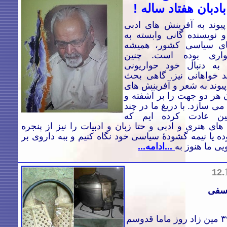
بادبان هفتاد ساله !
یوند به آفرینش های ادبی
 نویسنده گانی وابسته به
ای سیاسی کشور، همیشه
اری بوده است. چنین
به دنبال خود حواریونی
بد خواهانی نیز. گاهی بحث
یوند به شعر و آفرینش های
 هر دو جهت را بر آشفته و
 سازد. با دریغ ما در چند
ن عادت کرده ایم که
ی هنری و ادبی و حتا زبان و ادبیات را نیز از پنجره
 یا نیمه گشودۀ سیاسی خود نگاه کنیم و ببه داروی بر
یی ما هنوز به
...ادامه...
.
12
وسفی