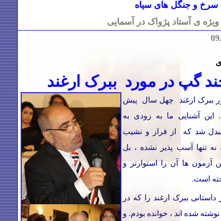
 سرخ و جنگل های سیاه
یژه ی آستاد پژواک در آسمایی
09
ی
ند گپ در مورد ببرک ارغند
ور ببرک ارغند چهل سال پیش
 این آشنایی ما به زودی به
بدل شد که از فراز و نشیب
نه تنها آسب پذیر نشده ،‌ بل
ن آزمون ها آن را استوارتر و
ته است.
 داستانی ببرک ارغند را که در
وشته شده اند ،‌ خوانده بودم. و