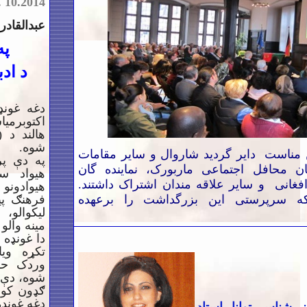
.
10.2014
عبدالقاد
په
د اد
هالند د 
شوه.
 مناست دایر گردید شاروال و سایر مقامات
په دې پر
ن محافل اجتماعی ماربورک،‌ نماینده گان
هیواد سر
فغانی و سایر علاقه مندان اشتراک داشتند.
هیوادونو
ه سرپرستی این بزرگداشت را برعهده
فرهنګ پی
لیکوالو، 
مینه والو
دا غونډه 
تکړه وی
وردک حس
شوه، دې د
ګډون کوو
دغه غونډه