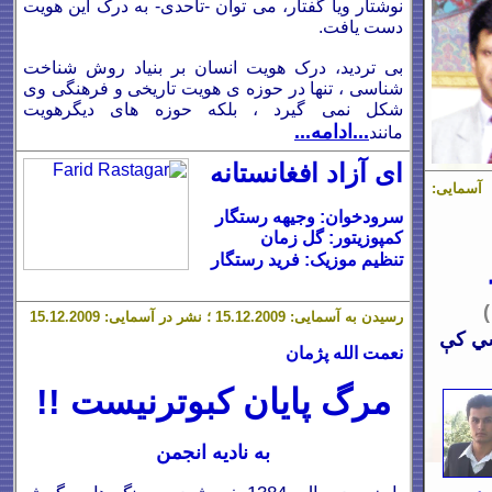
نوشتار ویا گفتار، می توان -تاحدی- به درک این هویت
دست یافت.
بی تردید، درک هویت انسان بر بنیاد روش شناخت
شناسی ، تنها در حوزه ی هویت تاریخی و فرهنگی وی
شکل نمی گیرد ، بلکه حوزه های دیگرهویت
...ادامه...
مانند
ای آزاد افغانستانه
ر آسمایی:
سرودخوان: وجیهه رستگار
کمپوزیتور: گل زمان
تنظیم موزیک: فرید رستگار
)
رسیدن به آسمایی: 1
.12.2009 ؛ نشر در آسمایی: 1
5
12.2009
5.
ښي كې
نعمت الله پژمان
مرگ پایان کبوترنیست !!
به نادیه انجمن