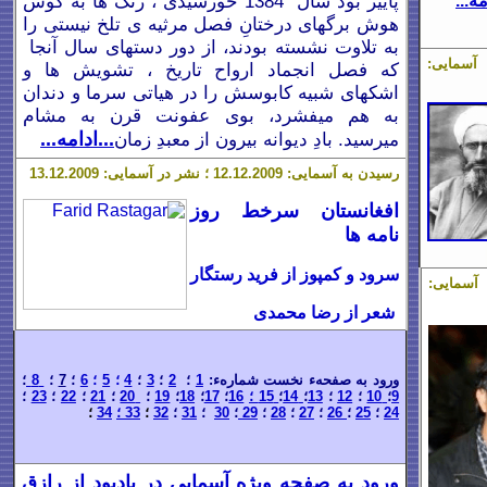
پاییز بود سال 1384 خورشیدی ، رنگ ها ب
ه
گوش
مه...
هوش برگهای درختانِ فصل مرثیه ی تلخ نیستی را
به تلاوت نشسته بودند،
از دور دستهای سال آنجا
 ؛ نشر در آسمایی:
که فصل انجماد ارواح تاریخ ،
تشویش ها و
اشکهای شبیه کابوسش را در
هیاتی سرما و
دندان
ب
ه
هم میفشرد،
بوی عفونت قرن ب
ه
مشام
میرسید. بادِ دیوانه بیرون از معبدِ زمان
...ادامه...
رسیدن به آسمایی:
.12.2009 ؛ نشر در آسمایی: 1
2
1
.12.2009
3
افغانستان سرخط روز
نامه ها
سرود و کمپوز از فرید رستگار
 ؛ نشر در آسمایی:
شعر از رضا محمدی
ورود به صفحهء نخست شمارهء:
1
؛
2
؛
3
؛
4
؛
5
؛
6
؛
7
؛
8
؛
9
؛
10
؛
12
؛
13
؛
14
؛
15 ؛
16
؛
17
؛
18
؛
19
؛
20
؛
21
؛
22
؛
23
؛
24
؛
25
؛
26
؛
27
؛
28
؛
29
؛
30
؛
1
3
؛
32
؛
33 ؛
34
؛
ورود به صفحه ویژه آسمایی در یادبود از رازق