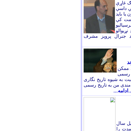
نګ غاړې
کې داسې
يا بايد
ومت کې
سیاليو
نړيوالو
د جنرال پروېز مشرف
د
، ممکن
خ رسمی
ت به شیوه تاریخ نگاری
مندی من به تاریخ رسمی
..ادامه...
هل سال
مدت را