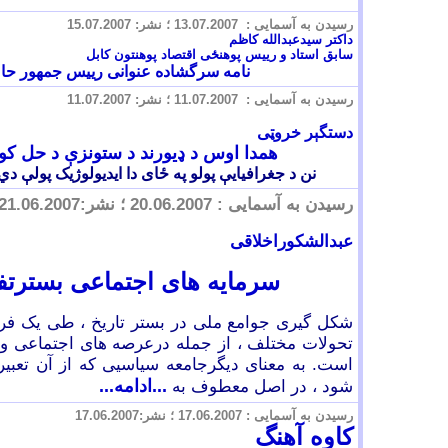
رسيدن به آسمايی :
.07.2007 ؛ نشر:
13
.07.2007
15
داکتر سیدعبدالله کاظم
سابق استاد و ريیس
پو
هنځی
اقتصاد پوهنتون کابل
نامه سرگشاده عنوانی
ريیس جمهور
حا
رسيدن به آسمايی :
.07.2007 ؛ نشر:
11
.07.2007
11
دستگېر خروټی
همدا اوس د ډيورند د ستونزې د حل ک
نن د جغرافيايې پولو په ځای دا ايديولوژيک پولې 
رسيدن به آسمايی : 20.06.2007 ؛ نشر:
06.2007
.
1
2
عبدالشکوراخلاقی
سرمایه های اجتماعی بسترتف
شکل گیری جوامع ملی در بستر تاریخ ، طی یک فراین
تحولات مختلف ، از جمله درعرصه
های اجتماعی و
است. به معنای دیگرجامعه سیاسیی که از آن تعبیر
شود ، در اصل معطوف به
...ادامه...
رسيدن به آسمايی :
.06.2007 ؛ نشر:1
17
.06.2007
7
کاوه آهنگ