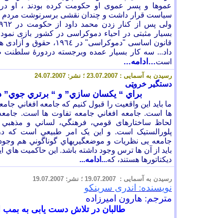
عموها و پسر عموى او حکومت کرده بودند ، او در
سياست قرار داشت و چندان نقشى برسرنوشت مردم 
بسيار مثبتى در احياء دموکراسى در کشور بازى نمود.
قانون اساسى "دموکراسی" در ٦٤
داد
...
سه کار بسیار عمده وبرجسته دردورۀ سلطنت ظ
...ادامه...
است
رسيدن به آسمايی :
.07.2007 ؛ نشر:
23
.07.2007
24
دستگير خروټی
براي “ یکسان سازي” و “ برتري جوي” 
ما بايد اين واقعيت را قبول کنيم که جامعه افغاني جامع
ها است. جامعه افغاني جامعه تفاوت ها است. جامعه 
لحاظ ساختارهای قومي، فرهنگي، لساني و مذهبي 
پلورالستيک است. و اين يک امر طب
ي
عي است که در
جامعه
يی
نظريات و موضعگيريهاي گوناگوني هم وجود 
بايد از آن
ها
ترس وجود داشته باشد. اين حاکميت هاي ايد
ديکتاتورها هستند، که
...ادامه...
رسيدن به آسمايی :
.07.2007 ؛ نشر:
19
.07.2007
19
نويسنده:
اندری سرینکو
مترجم: هارون امیرزاده
طالبان در تلاش دست یابی به بمب ا