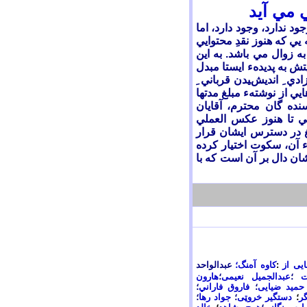
 مي آيد
ود ندارد، وجود دارد، اما
ي که هنوز نقدِ محتوايي
ه زوال مي باشد. به اين
ش به پديدهء ايستا مبدل
ي ِ انديشيدن قرباني ِ
ي از نوشتهء مبلغ مدتها
نده
گان محترم، آقايان
ابي تا هنوز عکس العملي
لغ در دسترس ايشان قرار
ء آن، سکوت اختيار کرده
ن دال بر آن است که با
ایی از
:
کاوه آه
نگ
؛
عبدالواحد
ات
؛
عبدالجمیل نعیمی
؛
هارون
حمید ضیایی
؛
فاروق فاراني
؛
ر
؛
دستگير خروټی
؛
جواد رها
؛