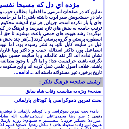
مژده اي دل که مسيحا نفسي
نه اين که در صفحاتِ انترنتي ِ ما افغانها مطالبِ خوب وج
بايد در جستجويش صبر ايوب داشته باشي؛ اما در جامعه ي
جاي پا باز نکرده است، جريان ِ هر نوع انديشه محکوم ب
ترتيب جامعه به بينش هاي تازه نميرسد و فرهنگ در کليت
ميگردد؛ رشد هويت هاي جمعي باعث ميشوند تا حق آزاد
اسطوره پرستي و گروه پرستي گردد [...]هر چند بخش هاي
قبل در سايت کابل ناتهـ به نشر رسيده بود، اما نويس
اسماعيل پور، داکتر اسدالله حبيب و داکتر پويا فاري
نشان نداده اند. اگر نقد عالمانه و با صلابت حسين مب
نگرفته باشد، حرفيست جدا؛ و اما اگر با وجود مطالعه
باشند، خلاف اصول علمي عمل کرده اند و اين سکوت شا
...ادامه...
تاريخ برخورد غير مسئولانه داشته اند
آرشيف صفحهء فرهنگ تفکر
:
صفحهء ويژه به مناسبت وفات شاه سابق
بحث تمرين دموکراسی یا کودتای پارلمانی
ادامهء بحث تمرين دموکراسی و يا کودتای پارلمانی
با نوشتاره
رفيعي
؛
سید رضا محمدی
؛
علی ادیب
؛
ميرعنايت الله ساد
امیرزاده؛
دستگير خروټی
؛
نــصـــــیر « ســهام»
؛ روزبه پارسا؛
هارون امیر زاده
؛
سخيداد هاتف
؛
ساحل رشتیا احمدی
؛
قسيم اخگ