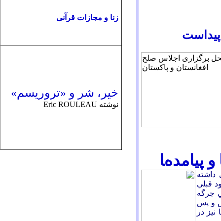
زنا و مجازات قرآنی
پیداست
خير، شر و «تروريسم»
نوشته Eric ROULEAU
و
پيامدها
داشته
د قبلي
ي جرگه
ض و پس
نيز در