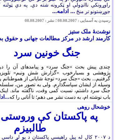
راوړونکي ناانډولې او ټکرونه شته دي. په دي ټولنه
... ادامه...
جوړښتونو تر منځ
رسیدن به آسمایی : 08.08.2007 ؛ نشر : 08.08.2007
نوشتۀ ملک ستیز
کارمند ارشد در مرکز مطالعات جهانی و حقوق ب
جنگ خونین سرد
چندی پیش بحث «جنگ سرد» و پیامدهای آن را در 
پژوهشی و بسیارخوب «گزارش شش ونیم» تلویزیون
گرفتیم... بحث «جنگ سرد» توجۀ شایانی از هموطنانم را
وسیله از ایشان سپاسگذارم. ولی به تصور من، سلسل
جنگ سرد داشتم، نسبت کمی وقت، ناگفته ماند. اینک 
...اد
باب نوشته ام، به دست نشر می دهم؛ تا آنانی را که
خوشحال روهی
په پاکستان کې وروستی 
طالبيزم
د ۲۰۰۷ کال له پيل راهيسې پاکستان د يو لړ داسې 