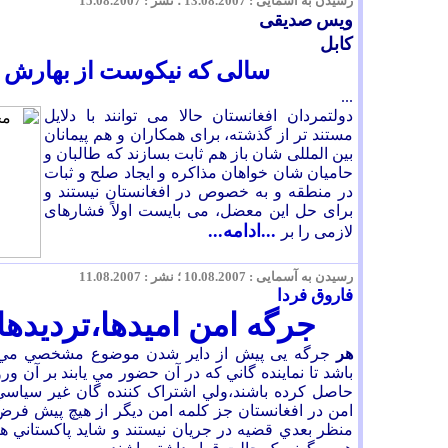
رسیدن به آسمایی :
.08.2007 ؛ نشر : 1
3
1
.08.2007
5
ویس صدیقی
کابل
سالی که نیکوست از بهارش 
...
دولتمردان افغانستان حالا می توانند با دلایل
مستند تر از گذشته، برای همکاران و هم پیمانان
بین المللی شان باز هم ثابت بسازند که طالبان و
حامیان شان خواهان مذاکره و ایجاد صلح و ثبات
در منطقه و به خصوص در افغانستان نیستند و
برای حل این معضل، می بایست اولاً فشارهای
...ادامه...
لازمی را بر
رسیدن به آسمایی :
.08.2007 ؛ نشر : 1
10
.08.2007
1
فاروق فردا
جرگه امن اميدها،ترديدها
هر
جرگه
یی
پيش از
داير شدن موضوع مشخصي مي 
باشد تا نمايند
ه
گاني که در آن حضور مي يابند بر آن ورو
حاصل کرده باشند،ولي اشتراک کننده گان غير سياس
امن در افغانستان جز کلمه امن ديگر از هيچ پيش فر
منظر بعدي قضيه در جريان نيستند و شايد پاکستاني ها 