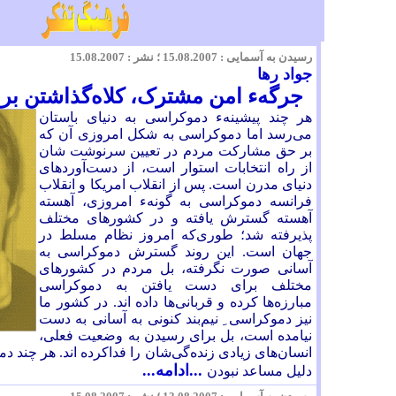
رسیدن به آسمایی :
.08.2007 ؛ نشر : 1
15
.08.2007
5
جواد رها
جرگهء امن مشترک، کلاه‌گذاشتن ب
هر چند پیشینهء دموکراسی به دنیای باستان
می‌رسد اما دموکراسی به شکل امروزی آن که
بر حق مشارکت مردم در تعیین سرنوشت شان
از راه انتخابات استوار است،‌ از دست‌آوردهای
دنیای مدرن است. پس از انقلاب امریکا و انقلاب
فرانسه دموکراسی به گونهء امروزی، آهسته
آهسته گسترش یافته و در کشورهای مختلف
پذیرفته شد؛ طوری‌که امروز نظام مسلط در
جهان است. این روند گسترش دموکراسی به
آسانی صورت نگرفته، بل مردم در کشورهای
مختلف برای دست یافتن به دموکراسی
مبارزه‌ها کرده و قربانی‌ها داده اند. در کشور ما
نیز دموکراسی ِ نیم‌بند کنونی به آسانی به دست
نیامده است، بل برای رسیدن به وضعیت فعلی،
انسان‌های زیادی زنده‌گی‌شان را فداکرده اند. هر چند د
...ادامه...
دلیل مساعد نبودن