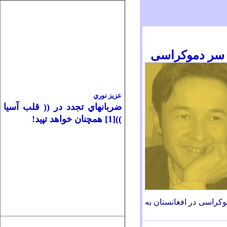
ر سر دموکراسی
عزيز نوري
ضربانهاي تجدد در (( قلب آسيا
))[1] همچنان خواهد تپيد!
موکراسی در افغانستان به