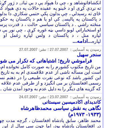
انکشافاتوشاهد و ، چې دا هېواد يې د بې ثباتۍ د ژور ګړ
ته نږدې کړی او د ځينو په عقيده حالات په دې هېواد 
ځای ته رسېدلي ، چې بدلون پکې حتمي ښکاري. دا بدلون 
د پاکستان په پالېسۍ کې او يا هم د پاکستان په حک
منځته راشي . د پاکستان سياسي حالت ، د قدرت پرسر
او استخباراتي لوبو داسې بڼه غوره کړې ، چې نور يې د 
لپاره منل ، د پاکستان د ولس لپاره زغمل او 
...ادامه...
لپاره
رسيدن به آسمايی :
.07.2007 ؛ نشر:
27
.07.2007
27
سنجر سهیل
فراموشي تاريخ؛ اشتباهاتی که تکرار می شون
من تاریخ مکتوب کشورم را به صورت کامل نخوانده ام
است این مساله ناشی از عدم علاقمندی ام به به تاری
این کشور باشد که نوعی نفرت طبیعی را در ذهنم نسب
رسمی افغانستان بر می انگیزد و از طرفی عدم علاقه
.
که گزینه های دیگر را به دلیل عدم به وجود آمدن شان
رسيدن به آسمايی :
.07.2007 ؛ نشر:
23
.07.2007
24
کاندیدای اکادمیسین سیستانی
نگاهی به نقش سیاسی محمدظاهرشاه
(۱۹۳۳- ۱۹۷۳م)
محمد ظاهر، سابق پادشاه افغانستان ، گرچه مدت چ
در افغانستان پادشاه بود، اما چون سى سال از اين 