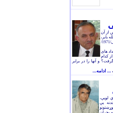
ی
پاکستان، و 36 سال پس از آن
ه بابر،
افغانستان را عکس شکست شرم آور پاکستان در بنگال/1971/
اد های
ز کدام
فت؟ و آنها را در برابر
... ادامه...
ي لويې،
دنه يې
وړښتونو
و بحران