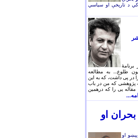
 کي د تارېخې او سياسي
شر
برنامۀ
 طلوع... به مطالعه
 در پی داشت، که به این
ه پژوهشی که من در باب
مقاله یی را که درهمین
امه...
بحران او
پېښو او