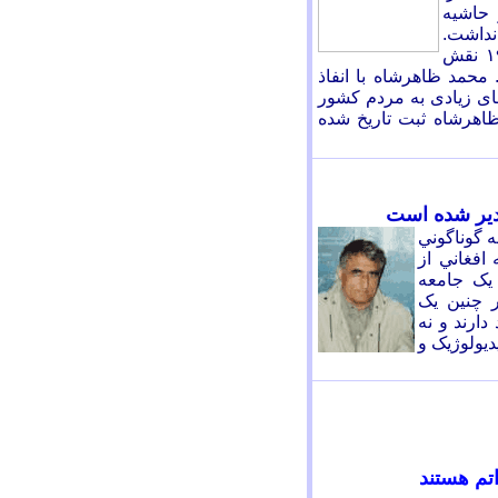
 حاشيه
نداشت.
ولى پس از کنار زدن محمد داود از حکومت در ١٩٦۲ نقش
 محمد ظاهرشاه با انفاذ
١٩، حقوق و آزادى هاى زيادى به مردم کشور
اهرشاه ثبت تاریخ شده
دير شده است
ه گوناگوني
افغاني از
يک جامعه
 چنين يک
دار
ن
د و نه
يولوژيک و
تم هستند