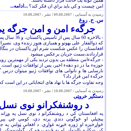
همين گونه يک حالت قرار داشته باشند.
...ادامه...
امن چيست و کي بايد براي ان فکر کند؟
رسیدن به آسمایی : 09.08.2007 ؛ نشر : 10.08.2007
س. ح. روغ
جرگهء امن و امن جرگه ی
- بالاخره 60 سال پس از تاسیس 
که ذوالفقار علی بهوتو و همبازی هنوز زندهء وی، نصیرالل
قراردادند،سمت جریان برعکس میشود
- جرگهءامن منطقه يی بدون تردید یکی از مهمترین روید
حوزهء ما در دو دههء اخیر، پس از توافقات ژنیو، است. ا
نارسایی ها و ناتوانی های توافقات ژنیو میتوان درس گر
جرگهء امن قرار داد؟
وجه تفاوت جرگه ها با نهاد های انتخاباتی در این است که
رسیدن به آسمایی : 10.08.2007 ؛ نشر : 10.08.2007
دستگېر خروټی
د روشنفکرانو نوی نسل
په افغانستان کي د روشنفکرانو د نوی نسل په وړاند
پيچيلې او څوگونې دندې پرته دې، کومي چي پېږن
څواړخېزه او ژوره څېړنه غواړې. د افغانې ټولنې په ج
کي ښکاره ناانډولې او په ځينو برخو کي گواښوونکې ا