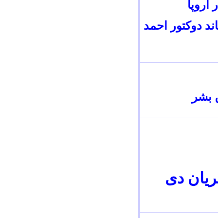
اروپا
د دوکتور احمد
 بشر
ريان
دی