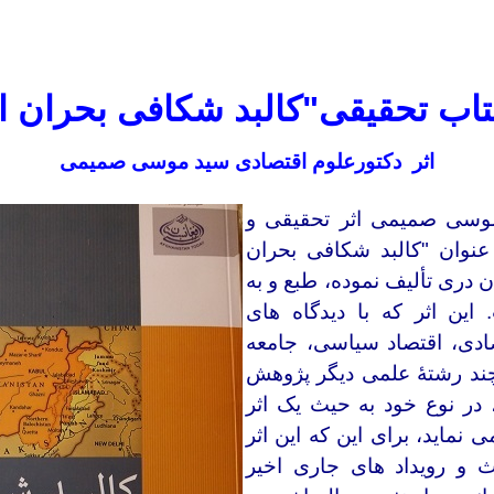
تاب تحقیقی"کالبد شکافی بحران ا
اثر دکتورعلوم اقتصادی
سید
موسی صمیمی
 موسی صمیمی اثر تحقیقی و
عنوان "کالبد شکافی بحران
ان دری تألیف
نموده،
طبع و به
این اثر که با دیدگاه های
دی، اقتصاد سیاسی، جامعه
د رشتۀ علمی دیگر پژوهش
 در نوع خود به حیث یک اثر
 نماید، برای این که این اثر
 و رویداد های جاری اخیر