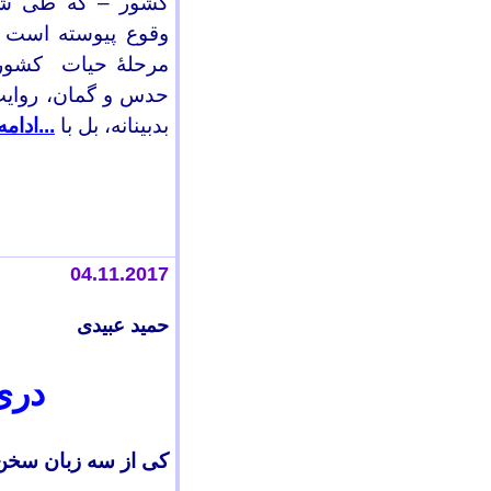
کشور – که طی شان
وقوع پیوسته است – 
مرحلۀ حیات کشور ما
حدس و گمان، روایت 
بدبینانه، بل با
...ادامه.
04.11.2017
حمید عبیدی
دری
کی از سه زبان سخن