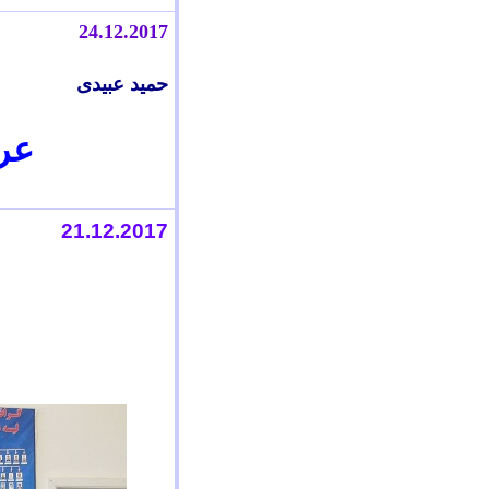
24.12.20
1
7
حمید عبیدی
عر
21.12.2017