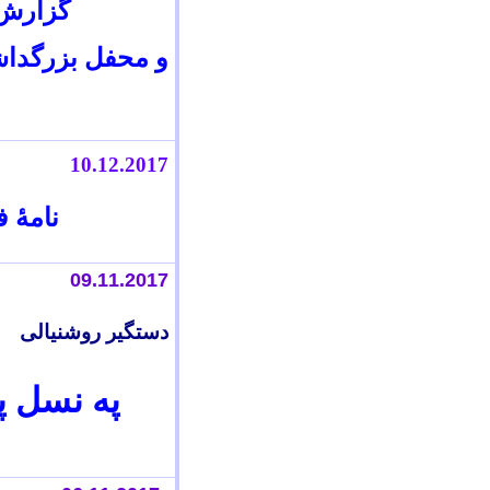
گزارش 
و محفل بزرگداش
10.12.2017
نامۀ 
09.11.2017
دستگير روشنيالی
په نسل پ