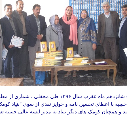
دهم ماه عقرب سال ۱۳۹۶ طی محفلی
،
شماری
از معل
بيبيه با اعطای تحسین نامه و جوايز نقدي از سوی "
بنی
اد کومک
د
و همچنان کومک های دیگر بنیاد به مدیر لیسه عالی حبیبیه ت