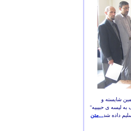
مين شايسته و
 به ليسه ی حبيبيه"
سلیم داده شد
...متن