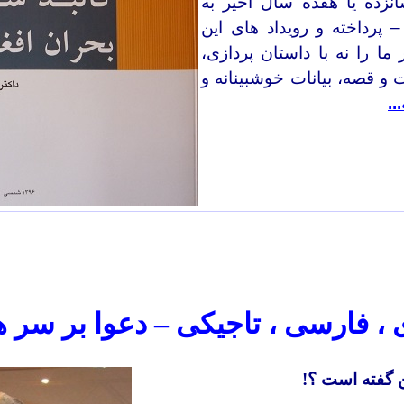
زده یا هفده سال اخیر به
پرداخته و رویداد های این
 را نه با داستان پردازی،
و قصه، بیانات خوشبینانه و
..
 ،‌ فارسی ،‌ تاجیکی – دعوا بر سر ه
 گفته است ؟
!