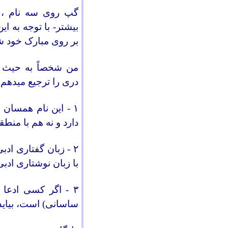
گپ روی سه نام ، 
بیشتر- با توجه به ا
بر روی مبارک خود ش
من شخصاً به حیث ی
دری را ترجیع میدهم
:
۱
-
این نام همسان ب
دارد و نه هم با منط
۲
-
زبان گفتاری ادب
با زبان نوشتاری ادب
۳
-
اگر کسی ادعا د
ساسانی
) است، بیاید