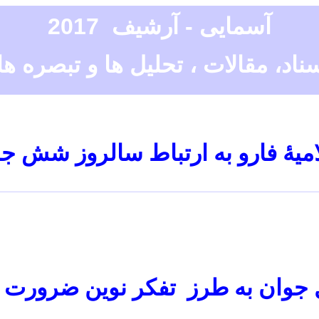
آسمایی - آرشیف 2017
ناد، مقالات ، تحلیل ها و تبصره ها
میهٔ فارو به ارتباط سالروز
شش جد
جوان به طرز
تفکر
نوين ضرورت د