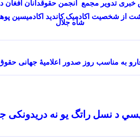
خبری تدویر مجمع انجمن حقوقدانان افغان در 
ت از شخصیت اکادمیک کاندید اکادمیسین پوهان
شاه جلال
فارو به مناسب روز صدور اعلامیۀ جهانی حقوق
سي د نسل راتگ يو نه دريدونکی ج