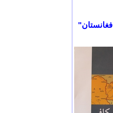
فغانستان"