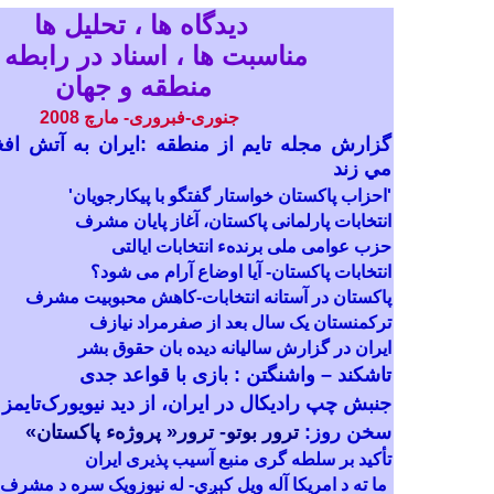
ديدگاه
ها
، تحليل
ها
مناسبت ها ، اسناد در رابطه 
منطقه و جهان
جنوری-فبروری- مارچ 2008
گزارش مجله تايم از منطقه
:
ايران به آتش افغ
مي زند
'احزاب پاکستان خواستار گفتگو با پیکارجویان'
انتخابات پارلمانی پاکستان، آغاز پایان مشرف
حزب عوامی ملی برندهء انتخابات ایالتی
انتخابات پاکستان-
آیا اوضاع آرام می شود؟
پاکستان در آستانه انتخابات-
کاهش محبوبیت مشرف
ترکمنستان یک سال بعد از صفرمراد نیازف
ایران در گزارش سالیانه دیده بان حقوق بشر
تاشکند – واشنگتن : بازی با قواعد جدی
جنبش چپ رادیکال در ایران، از دید نیویورک‌تایمز
سخن روز:
ترور بوتو- ترور«
پروژهء پاکستان»
تأکید بر سلطه گری
منبع
آسیب پذیری ایران
ما ته د امريکا آله ويل کېږي- له نیوزویک سره د مشرف