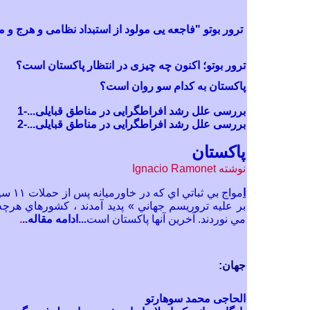
ترور بوتو "فاجعه یی مولود از استبداد نظامی و هرج و 
ترور بوتو؛ اکنون چه چیزی در انتظار پاکستان است؟
پاکستان به کدام سو روان است؟
بررسی علل رشد افراطگر
ایی
در مناطق قبایلی
...-1
بررسی علل رشد افراطگرا
یی
در مناطق قبایلی
...-2
پاکستان
نوشته Ignacio Ramonet
ا
مواج بي ثبا
بر عليه تروريسم جهاني » پديد آمدند ، کشورهاي هرچه
مي نوردند. آخرين آنها پاکستان است
...
ادامه مقاله..
.
جهان:
الحاجی محمد سوهارتو