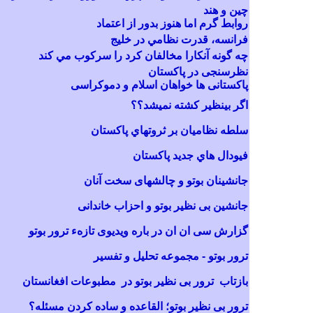
چین و هند
روابط گرم اما هنوز بدور از اعتماد
فرانسه، قدرت نظامي در خليج
چ
ه
گونه آنکارا مخالفان کرد را سرکوب مي کند
نظرسنجی در پاکستان
پاکستانی ها خواهان اسلام و دموکراسی
اگر بينظير کشته نميشد؟؟
سلطه نظاميان بر ثروتهاي پاکستان
فیودال هاي جديد پاکستان
جانشینان بوتو و چالشهای سخت آنان
جانشین بی نظیر بوتو و احزاب خاندانی
گزارش سی ان ان در باره ویدیوی تازهء ترور بوتو
ترور بوتو - مجموعه تحلیل و تفسیر
بازتاب ترور بی نظیر بوتو در مطبوعات افغانستان
ترور بی نظیر بوتو؛ القاعده و ساده کردن مسئله؟