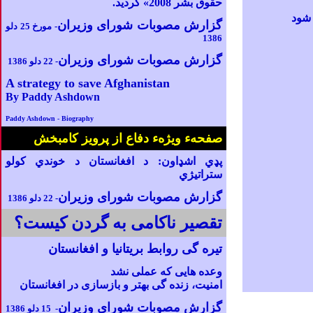
حقوق بشر 2008» گردید.
 شود
گزارش مصوبات شورای وزیران
- مورخ 25 دلو
1386
گزارش مصوبات شورای وزیران
-
22 دلو 1386
A strategy to save Afghanistan
By Paddy Ashdown
Paddy Ashdown - Biography
صفحهء ویژهء دفاع از پرویز کامبخش
پډي اشډاون: د افغانستان د خوندي کولو
ستراتیژي
گزارش مصوبات شورای وزیران
-
22 دلو 1386
تقصیر ناکامی به گردن کیست؟
تیره
گی روابط بریتانیا و افغانستان
وعده‎
هایی که عملی نشد
امنیت، زند
ه
گی بهتر و بازسازی در افغانستان
گزارش مصوبات شورای وزیران
- 15 دلو 1386