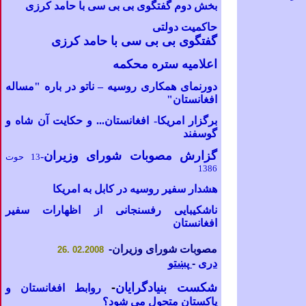
بخش دوم گفتگوی بی بی سی با حامد کرزی
حاکمیت دولتی
گفتگوی بی بی سی با حامد کرزی
اعلامیه ستره محکمه
دورنمای همکاری روسیه – ناتو در باره "مساله
افغانستان"
برگزار
امریکا-
افغانستان... و حکایت آن شاه و
گوسفند
گزارش مصوبات شورای وزیران
-
13 حوت
1386
هشدار سفیر روسیه در کابل به امریکا
ناشکیبایی رفسنجانی از اظهارات سفیر
افغانستان
مصوبات شورای وزیران
-
02.2008 .26
دری
-
پښتو
شکست بنیادگرایان
-
روابط افغانستان و
پاکستان متحول می شود؟