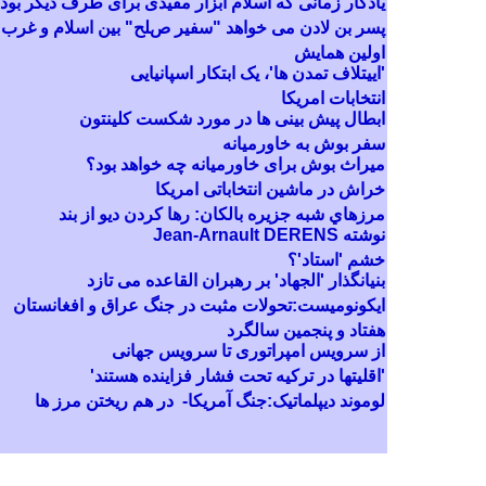
يادگار زمانی که اسلام ابزار مفيدی برای طرف ديگر بود
پسر بن لادن می خواهد "سفیر صلح" بین اسلام و غرب
اولین همایش
'اییتلاف تمدن ها'، یک ابتکار اسپانیایی
انتخابات امریکا
ابطال پیش بینی ها در مورد شکست کلینتون
سفر بوش به خاورمیانه
میراث بوش برای خاورمیانه چه خواهد بود؟
خراش در ماشين انتخاباتی امريکا
مرزهاي شبه جزيره بالکان: رها کردن ديو از بند
نوشته Jean-Arnault DERENS
خشم 'استاد'؟
بنیانگذار 'الجهاد' بر رهبران القاعده می تازد
ایکونومیست:
تحولات مثبت
در
جنگ
عراق و افغانستان
هفتاد و پنجمین سالگرد
از سرویس امپراتوری تا سرویس جهانی
'اقلیتها در ترکیه تحت فشار فزاینده هستند'
لوموند دیپلماتیک:جنگ آمريکا- در هم ریختن مرز ها