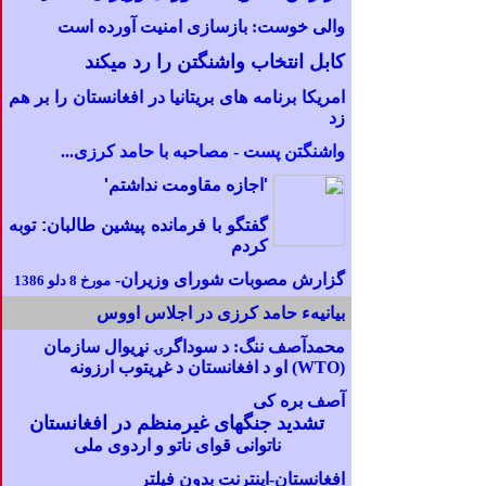
والی خوست: بازسازی امنیت آورده است
کابل انتخاب واشنگتن را رد میکند
ا
مریکا برنامه های
بریتانیا
در افغانستان را بر هم
زد
واشنگتن پست - مصاحبه با حامد کرزی
...
'اجازه مقاومت نداشتم'
گفتگو با فرمانده پیشین طالبان: توبه
کردم
گزارش مصوبات شورای وزیران-
مورخ 8 دلو 1386
بیانیهء حامد کرزی در اجلاس اووس
محمدآصف ننگ: د سوداگرۍ نړيوال سازمان
(WTO) او د افغانستان د غړيتوب ارزونه
آصف بره کی
تشدید جنگهای غیرمنظم در افغانستان
ناتوانی قوای ناتو و اردوی ملی
افغانستان-
اينترنت بدون فيلتر