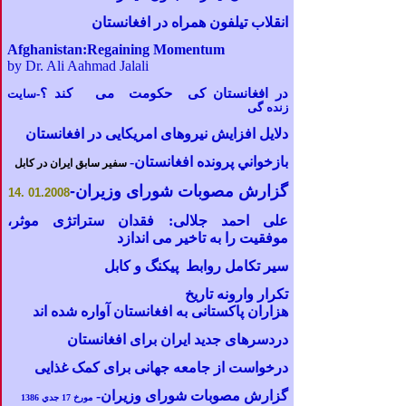
انقلاب
تیلفون
همراه در افغانستان
Afghanistan:Regaining Momentum
by Dr. Ali Aahmad Jalali
در افغانستان کی حکومت می کند ؟
-سایت
زنده
گی
دلایل افزایش نیروهای
ا
مریکایی در افغانستان
بازخواني پرونده افغانستان
-
سفير سابق ايران در
كابل
گزارش مصوبات شورای وزیران
-
14
01.2008 .
علی احمد جلالی: فقدان ستراتژی موثر،
موفقیت را به تاخیر می اندازد
سیر تکامل روابط پیکنگ و کابل
تکرار وارونه تاریخ
هزاران پاکستانی به افغانستان آواره شده اند
دردسرهای جدید ایران برای افغانستان
درخواست از جامعه جهانی برای کمک غذایی
گزارش مصوبات شورای وزیران-
مورخ 17 جدي 1386