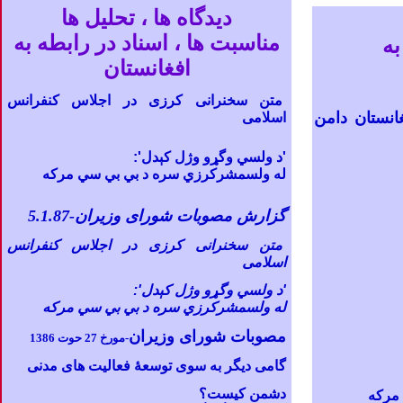
ديدگاه
ها
، تحليل
ها
مناسبت ها ، اسناد در رابطه به
به
افغانستان
متن سخنرانی کرزی در اجلاس کنفرانس
انستان دامن
اسلامی
'د ولسي وگړو وژل کېدل':
له ولسمشرکرزي سره د بي بي سي مرکه
گزارش مصوبات شورای وزیران-5.1.87
متن سخنرانی کرزی در اجلاس کنفرانس
اسلامی
'د ولسي وگړو وژل کېدل':
له ولسمشرکرزي سره د بي بي سي مرکه
مصوبات شورای وزیران
-
مورخ 27 حوت 1386
گامی دیگر به سوی توسعۀ فعالیت های مدنی
دشمن کیست؟
 مرکه