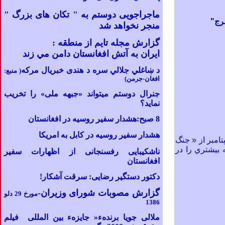
ماجراجویی دوستم به " تکان های بزرگ "
مرج"
منجر نخواهد شد
گزارش مجله تايم از منطقه
:
ايران به آتش افغانستان دامن مي زند
د ښاغلي جلالي سره د هندی خبریال مرکه
( منبع:
افغان-جرمن)
جنرال دوستم میتواند «جبهه ملی» را تخریب
نماید؟
8 صبح:هشدار
سفیر روسیه در افغانستان
هشدار سفیر روسیه در کابل به امریکا
تي اي که در خاورميانه پس از حملات ١١ سپتامبر از « جنگ
 بيشتري را در
ناشکیبایی رفسنجانی از اظهارات سفیر
افغانستان
دکتور دستگیر رضایی
:
سرقت آشکار!
گزارش مصوبات شورای وزیران
-
مورخ 29 دلو
1386
ملالی جویا برندهء« جایزهء بین
المللی
فیلم