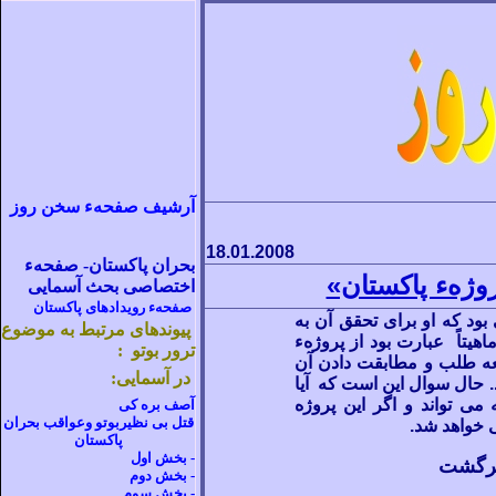
آرشيف صفحهء سخن روز
18.01.2008
بحران پاکستان- صفحهء
وژهء پاکستان»
اختصاصی بحث آسمایی
صفحهء رویدادهای پاکستان
بود که او برای تحقق آن به
پیوندهای مرتبط به موضوع
اهیتاً عبارت بود از پروژهء
ترور بوتو :
ه
طلب و مطابقت دادن آن
در آسمایی:
. حال سوال این است که آیا
ه می
تواند و اگر این پروژه
آصف بره کی
قتل بی نظیربوتو وعواقب
بحران
 خواهد شد.
پاکستان
-
بخش اول
 برگشت
- بخش دوم
-
بخش سوم