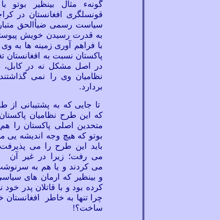
گونهء مثال بینظیر بوتو 
قونسلگری افغانستان در کرا
سیاست رسمی ضیأالحق متبارز
به قدرت رسیدن خویش پیوسته
با فراهم آوری زمینه
ها به وی 
پاکستان نسبت به افغانستان تغیی
در اصل مشکل نه در کابل، بل
نظامیان وی را نمی
گذاشتند
بردارد.
تا جایی که به پشتیبانی از طا
که این طرح نظامیان پاکستان 
متحدین اصلی پاکستان را هم 
بوتو که هیچ وجه اندیشه
یی مش
باید این طرح را می
پذیرفت 
می
رفت؛ زیرا در غیر آن یا
می
کردند و یا هم به سرنوشت
و بینظیر که ارمان
های سیاسی
کرده بود و با قاتلان پدر خود 
چرا تنها به خاطر افغانستان 
ساخت؟!