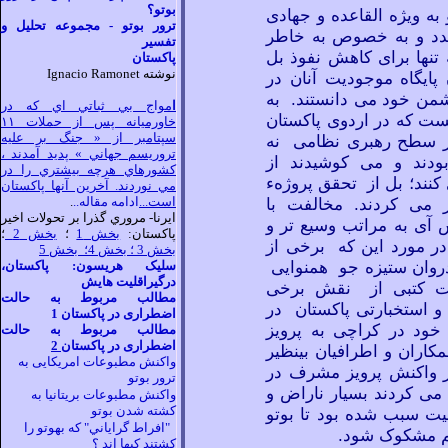
بوتو؟
ه ويژه القاعده و جهادی
ترور بوتو - مجموعه تحلیل و
عدد و به خصوص به خاطر
تفسیر
 تنها برای کاهش نفوذ بل
پاکستان
نوشته Ignacio Ramonet
ایگاه
موجودیت آنان در
دشمن خود می
دانستند. به
ا
مواج بي ثباتي اي که در
ست که در اردوی پاکستان
خاورميانه پس از حملات ١١
سپتامبر از « جنگ بر عليه
ر سطح رهبری نظامی نه
تروريسم جهاني » پديد آمدند ،
بودند و می
کوشیدند از
کشورهاي هرچه بيشتري را در
نند؛ بل از تحقق پروژهء
مي نوردند. آخرين آنها پاکستان
ر می
کردند. مخالفت با
است...
ادامه مقاله..
.
ایرنا-
مروري
گذرا بر تحولات اخیر
س آی به مراتب وسیع
تر و
پاکستان:
بخش 1
؛
بخش 2
؛
ً در مورد این که برخی از
بخش 3 ؛
بخش 4؛
بخش 5
روان ستیزه جو همنوایی
سلیک هریسون: پاکستان،
درگيراقليت هايش
رت کتبی از نقش برخی
مطالب مربوط به حالت
و استخبارتی پاکستان در
اضطراری در پاکستان 1
خود در کراچی به پرویز
مطالب مربوط به حالت
اضطراری در پاکستان
2
اران و اطرافیان بینظیر
واکنش مطبوعات امریکایی به
از واکنش پرویز مشرف در
ترور بوتو
 می
کردند بسیار ناراض و
واکنش مطبوعات بریتانیا به
کشته شدن بوتو
یت سبب شده بود تا بوتو
"افراط گراياني" که بهوتو را
م مشکوک شود.
کشتند کيها اند ؟