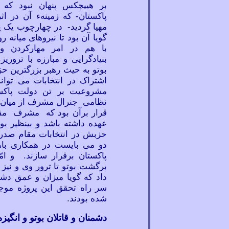
بر هییچکس پنهان نبود که ب
پاکستان- که زمینهء آن در ا
مهیا گردید- در چهارچوب یک
گویا آن بود تا نیروهای میانه
رو
با هم در امر مهارکردن و
بنیادگرایی و مبارزه با تروریز
بوتو به حیث رهبر بزرگترین حز
اشتراک در انتخابات می
توان
مشروعیت بر تن دولت پاکس
نظامی جنرال مشرف از میان رف
قرار برآن بود که مشرف مقا
عهده داشته باشد و بینظیر ب
حزبش در انتخابات مقام صدرات
دو می
بایست در همکاری با
پاکستان برقرار سازند. و ام
برگشت بوتو تا ترور وی و نیز 
داد که گویا میزان و عمق دش
سر راه تحقق این پروژه موج
شده بودند.
دشمنان و قاتلان بوتو و انگیزه