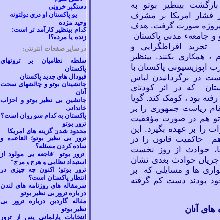
ازگشت بینظیر بوتو به
دستگېر خروټی
ثر فشار امریکا بر مشرف
يو پاکستان او دري دولتونه
وحید مژده
 پروژه صورت گرفت. هدف
کدام بینظیر کارآمد تر است:
 و جامعهء مدنی پاکستان
زنده یا مرده؟!
 تجرید افراطگرایی و
در سایر صفحات انترنتی:
م ، همکاری بکنند. بینظیر
سلطه نظاميان بر ثروتهاي
ب اپوزیسیونی پاکستان با
پاکستان
ست در برگردانیدن لباس
فیودال هاي جديد پاکستان
جانشینان بوتو و چالشهای سخت
تان که در اثر کودتای
آنان
ته بود ، کومک کند. گویا
جانشین بی نظیر بوتو و احزاب
م ریاست جمهوری را بر
خاندانی
پاکستان به کدام سو روان است؟
وتو هم در صورت مؤفقیت
ترور بوتو
 را بر عهده بگیرد. این
محدود شدن گزینه های امریکا
هم حاکمیت قانون را در
ترور بی نظیر بوتو؛ القاعده و
ساده کردن مسئله؟
ّا، حوادث از روز نخست
ترور بوتو "فاجعه یی مولود از
جریان
حوادث بعدی نشان
استبداد نظامی و هرج و مرج"
واری
ها و مسایلی که بر
ترور بوتو؛ اکنون چه چیزی در
انتظار پاکستان است؟
ود بودند دست کم گرفته
سرمقاله های روزنامه های لندن
در باره ترور بی نظیر بوتو
مقاله گاردین درباره ترور بی
 های آنان
نظیر بوتو
انتخابات پارلمانی پس از ترور