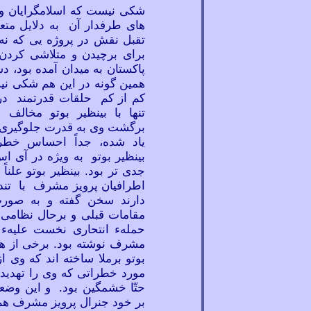
شکی نیست که اسلامگرایان و ب
های طرفدار آن به دلایل مت
تقبل نقش در پروژه
یی که نه
برای برچیدن و متلاشی کردن پ
پاکستان به میدان آمده بود، 
همین گونه در این هم شکی نی
کم از کم حلقات قدرتمند د
تنها با بینظیر بوتو مخالف 
برگشت وی به قدرت جلوگیری ک
یاد شده، جداً احساس خط
بینظیر بوتو به ویژه در آی ا
جدی تر بود. بینظیر بوتو علنا
اطرافیان پرویز مشرف با تند
دارند سخن گفته و به صو
مقامات قبلی و برحال نظامی 
حملهء انتحاری نخست علیهء 
مشرف نوشته بود. برخی از همک
بوتو برملا ساخته اند که وی 
مورد خطراتی که وی را تهدید
حتّا خشمگین بود. و این وضع
بر خود جنرال پرویز مشرف ه