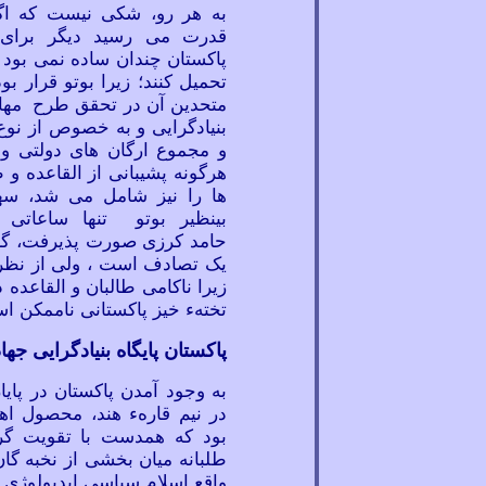
به هر رو، شکی نیست که اگر 
قدرت می
رسید دیگر برای
پاکستان چندان ساده نمی بود 
تحمیل کنند؛ زیرا بوتو قرار بو
متحدین آن در تحقق طرح مها
بنیادگرایی و به خصوص از نوع
و مجموع ارگان های دولتی و 
هرگونه پشیبانی از القاعده و 
ها را نیز شامل می
شد، سهم
بینظیر بوتو تنها ساعاتی
حامد
کرزی صورت پذیرفت، گر
یک تصادف است ، ولی از نظر 
زیرا ناکامی طالبان و القاعده 
تختهء خیز پاکستانی ناممکن ا
پاکستان پایگاه بنیادگرایی جها
به وجود آمدن پاکستان در پایا
در نیم
قارهء هند، محصول اه
بود که همدست با تقویت گ
طلبانه میان بخشی از نخبه
گان
واقع
اسلام سیاسی ایدیولوژی