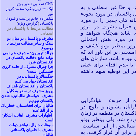
CNN ته د بې نظير بوټو
 و حتّا غیر منطقی و به
ليک :::: ژباړونکی: محمد کريم
 پاکستان در مورد نحوهء
نور
شاهزاده خانم پرعيب و فئودال
انه
های جدیی را در مورد
پاکستان
(
گزارش ويژه
)
 جنرال مشرف در ترور
مطالب مرتبط با پاکستان در
. شاید هیچگاه شواهد و
آسمایی:
 در مورد نقش احتمالی
مشرف و پاکستان در ميان دو
سنگ و ساير مطالب مرتبط با
رور بینظیر بوتو کشف و
موضوع
منیتی بر این باور اند که
هرالد تريبيون: مشرف هم نمی
ن نبوده باشد، سازمان های
تواند مانع دخالت پاکستان در
افغانستان شود
 با عدم اقدام برای خنثی
چرا جنرال مشرف از حامد کرزی
در این توطیه سهم داشته
خشمگين است؟
جنگسالار پاکستانی: در
افغانستان جهاد می کنيم
پاکستان و افغانستان -اهداف
پرويز مشرف در سفر به کابل
مشرف: خواستار طالبانيزه شدن
 از حربهء بنیادگرایی
پاکستان نبوديم
طالبان برای افغانستان، خطرناک
گرایان پشتون و بلوچ در
تر از القاعده'
اکستان در منطقه در زمان
اظهارات مشرف 'اهانت آشکار'
ورده شد، ولی بینظیر بوتو
است
ضیأالحق، از این سیاست
سوغات جنرال- توافق دولت
مشرف با حاميان پاکستانی
 برابر آن قرار گرفت. به
طالبان