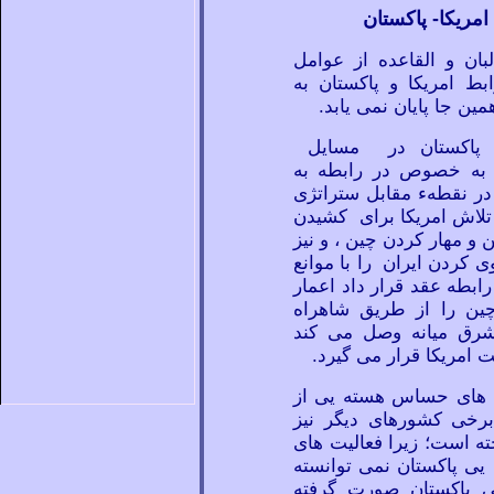
امریکا- پاکستان
ان و القاعده از عوامل
ط امریکا و پاکستان به
مین جا پایان نمی
یابد.
 پاکستان در مسایل
 به خصوص در رابطه به
در نقطهء مقابل ستراتژی
 تلاش امریکا برای کشیدن
 و مهار کردن چین ، و نیز
ی کردن ایران را با موانع
ابطه عقد قرار داد اعمار
 چین را از طریق شاهراه
شرق میانه وصل می
کند
امریکا قرار می
گیرد.
های حساس هسته
یی از
 برخی کشورهای دیگر نیز
ته است؛ زیرا فعالیت
های
یی پاکستان نمی
توانسته
ی پاکستان صورت گرفته