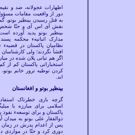
اظهارات عجولانه، ضد و نقیض
دور از واقعیت مقامات مسؤول
به قتل رسیدن بینظیر بوتو، گم
نقش آی اس آی و حتّا شخص
بینظیر بوتو پدید آورده است
مدارک اثباتیهء محکمه
پسند
نظامیان پاکستان در قضیهء ت
افشأ نگردند؛ ولی کارشناسان ا
اگر هم تبانی پلان شده در میا
استخباراتی پاکستان کم از کم
کردن توطیه ترور خانم بوتو، 
اند.
بینظیر بوتو و افغانستان
گرچه بازی خطرناک استفاده
اسلامی برای مبارزه با میلی
پاکستان و برای توسعهء نفوذ پ
ذوالفقار علی بوتو به میدان آ
پس از اعدام پدرش در زمان 
دوری کرد و حتّا در مواردی در