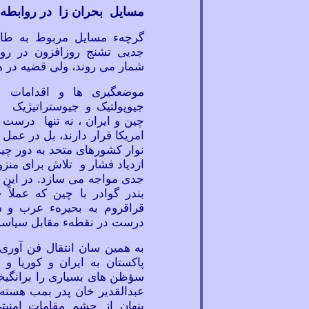
مسایل بحران
زا در
روابطه 
گرچهء مسایل مربوط به طالب
جدیی تشنج روزافزون در رواب
شمار می
روند، ولی قضیه در ه
موضعگیری
ها و اقدامات
جیوپولتیک و جیوستراتیژیک
چین و ایران ، نه تنها درست 
امریکا قرار دارند، بل در عمل
نوار کشورهای متحد به دور چین
ازدیاد فشار و تلاش برای منزو
جدی مواجه می سازد. در این ر
بندر گوادر با چین که عملاً
قراقروم به بحیرهء عرب و 
درست در نقطهء مقابل سیاست 
به همین سان انتقال فن
آوری
پاکستان به ایران و کوریا و
سؤظن
های بسیاری را برانگیخ
عبدالقدیر خان پدر بمب هسته
پنهان از چشم مقامات امنیت