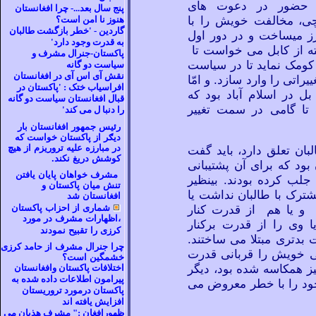
با حضور در دعوت های
پنج سال بعد...- چرا افغانستان
چی، مخالفت خویش را با
هنوز نا امن است؟
گاردين - 'خطر بازگشت طالبان
 میساخت و در دور اول
به قدرت وجود دارد'
 از کابل می
خواست تا
پاکستان-جنرال مشرف و
کومک نماید تا در سیاست
سياست دو گانه
نقش آی اس آی در افغانستان
راتی را وارد سازد. و امّا
افراسياب ختک : 'پاکستان در
 در اسلام آباد بود که
قبال افغانستان سیاست دو گانه
 تا گامی در سمت تغییر
را دنبا ل می کند'
رئيس جمهور افغانستان بار
ديګر از پاکستان خواست که
در مبارزه عليه تروريزم از هيچ
لبان تعلق دارد، باید گفت
کوشش دريغ نکند.
بود که برای آن پشتیبانی
مشرف خواهان پايان يافتن
جلب کرده بودند. بینظیر
تنش ميان پاکستان و
ترک با طالبان نداشت یا
افغانستان شد
و یا هم از قدرت کنار
شمارى از احزاب پاکستان
،اظهارات مشرف در مورد
 وی را از قدرت برکنار
کرزى را تقبيح نمودند
 بدتری مبتلا می
ساختند.
چرا جنرال مشرف از حامد کرزی
 خویش را قربانی قدرت
خشمگين است؟
نیز همکاسه شده بود، دیگر
اختلافات پاکستان وافغانستان
پيرامون اطلاعات داده شده به
خود را با خطر معروض می
پاکستان درمورد تروريستان
افزايش يافته اند
ظهورافغان :" مشرف هذيان مي