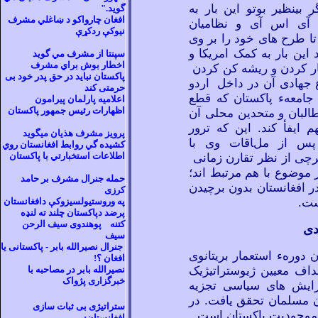
بینظیر بوتو این بار به
گويد."
افغان چارواکو د ښاغلي مشرف
 آی اس آی و نظامیان
نيوکې ردکړې
تا طرح های خود را بر وی
د این بار به کمک امریکا و
سپنتا از مشرف مي گويد
اخطار بوش براي مشرف
ر کردن و ریشه کن کردن
پاکستان نباید در حق پدر خود بی
 جهادی آن در داخل اردو
حرمتی کند
جامعهء پاکستان که قطع
اعلامیه پارلمان پیرامون
اظهارات رئیس جمهور پاکستان
طالبان و متحدین محلی آن
 ایفأ کند. این که ترور
پرویز مشرف هذیان میگوید
 پس از ملاقات وی با
کشيده
گي روابط افغانستان روي
چی از نظر تقارن زمانی
اطلاعات استخبارتي با پاکستان
موضوع با هم مرتبط اند؛
حمله جنرال مشرف بر حامد
در افغانستان بدون برچیدن
کرزی
ست.
په وروستيولسيزوکې دافغانستان
پرضد دپاکستان چلند ته لنډه
کتنه
پوهندوی سيف الرحن
دی
سيف
جنرال نصيرالله بابر - پاکستانی يا
ن دورهء استعمار بریتانوی
افغان
؟!
داف معیین ژیوستراتیژیک
نصيرالله بابر در مصاحبه با
خبرگزاری پژواک
رایش
های سیاسی تجزیه
 مسلمان تحقق یافت.
در
ستراتیژی بی
ثبات سازی
 موجودیت پاکستان است.
افغانستان: