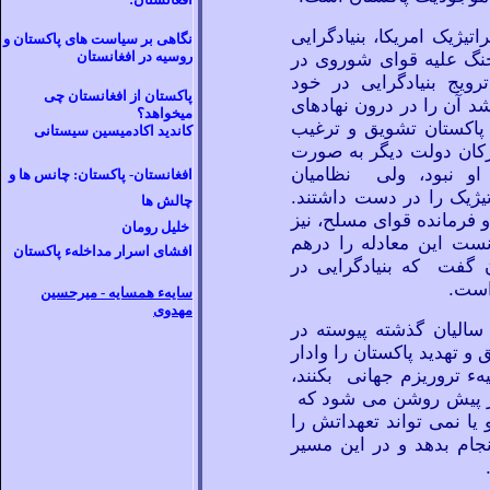
تیژیک امریکا، بنیادگرایی
نگاهی بر سیاست
های پاکستان و
نگ علیه قوای شوروی در
روسیه در افغانستان
ویج بنیادگرایی در خود
پاکستان از افغانستان چی
د آن را در درون نهادهای
ميخواهد؟
پاکستان تشویق و ترغیب
کاندید اکادمیسین سیستانی
رکان دولت دیگر به صورت
او نبود، ولی نظامیان
افغانستان- پاکستان:
چانس ها و
یژیک را در دست داشتند.
چالش ها
رمانده قوای مسلح، نیز
خليل رومان
نست این معادله را درهم
افشای اسرار مداخلهء
پاکستان
 گفت که بنیادگرایی در
است.
سايهء همسايه -
ميرحسين
مهدوی
سالیان گذشته پیوسته در
و تهدید پاکستان را وادار
هء تروریزم جهانی بکنند،
از پیش روشن می
شود که
 یا نمی
تواند تعهداتش را
نجام بدهد و در این مسیر