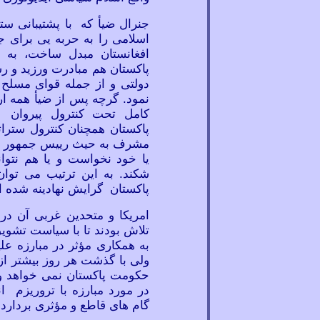
جنرال ضیأ که با پشتیبانی سترا
اسلامی را به حربه
یی برای ج
افغانستان مبدل ساخت، به تر
پاکستان هم مبادرت ورزید و رش
دولتی و از جمله قوای مسلح 
نمود. گرچه پس از ضيأ همه ا
کامل تحت کنترول پیروان 
پاکستان
همچنان کنترول سترات
مشرف به حیث رییس جمهور و ف
یا خود نخواست و یا هم نتوا
شکند. به این ترتیب می توان
پاکستان گرایش نهادینه شده 
امریکا و متحدین غربی آن در 
تلاش بودند تا با سیاست تشویق 
به همکاری مؤثر در مبارزه علی
ولی با گذشت هر روز بیشتر 
حکومت پاکستان نمی
خواهد و
در مورد مبارزه با تروریزم ا
گام
های قاطع و مؤثری بردارد.