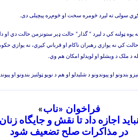
ړي سولی ته لیږد څومره سخت او څومره پيچيلی دی
.
 يوه ټولنه کي د لېږد “ گذار” حالت ډېر ستونزمن حالت دي او دا د
الت کي نه يوازي رهبران ناکام او قرباني کيږي، نه يوازي حکومت
له د ملک د ويشلو او لويدلو امکان هم وي
.
زو بندونو او پیوندونو د شلیدلو او هم د نويو ټولنيز بندونو او پیوند
فراخوان «ناب
»
باید اجازه داد تا نقش و جایگاه زنان
در مذاکرات صلح تضعیف شود