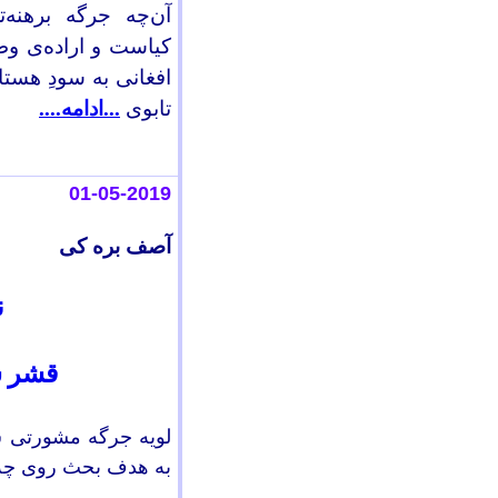
آن‌چه جرگه برهنه‌
کیاست و اراده‌ی وطن
افغانی به سودِ هستا
تابوی
...ادامه....
0
1-0
5
-2019
آصف بره کی
ن
قشر س
لویه جرگه مشورتی س
به هدف بحث روی
چه