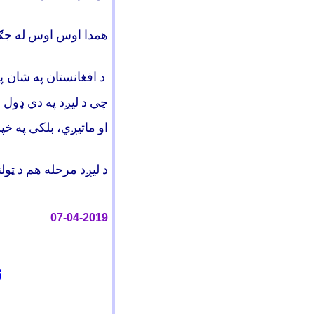
همدا اوس اوس له جګ
د افغانستان په شان په
چي د ليږد په دي ډول ح
او ماتيږي، بلکی په خپ
د لیږد مرحله هم د ټولني
07-04-2019
ن