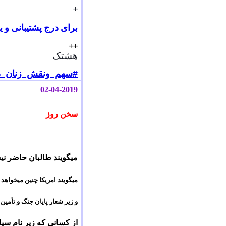
+
برای درج پشتیبانی و ی
++
هشتک
#
سهم_ونقش_زنان_د
02-04-2019
سخن روز
میگویند طالبان حاضر نی
میگویند امریکا چنین میخواهد 
و زیر شعار پایان جنگ و تأمین
از کسانی که زیر نام سیا