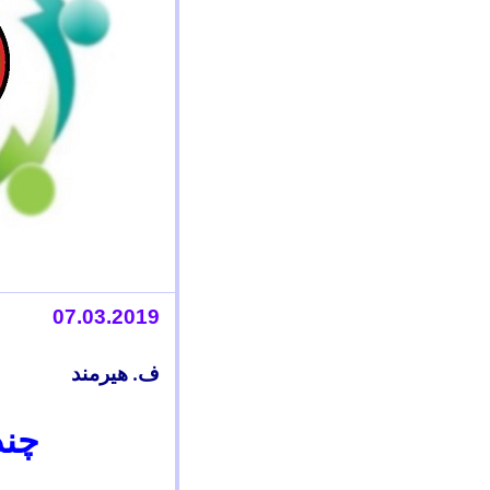
07
.0
3
.2019
ف
.
هیرمند
چند