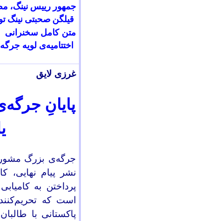
جمهور رییس نینگ، مصل
قیلگن صحبتی نینگ تو
متن کامل سخنرانی ر
اختتامیه‌ی لویه جرگه
غرزی لایق
پایانِ جرگه
ی
جرگه‌ی بزرگ مشورت
نشر پیام نهایی، کا
پرداختن به کامیابی
است که تحریم‌کنند
پاکستانی با طالبا