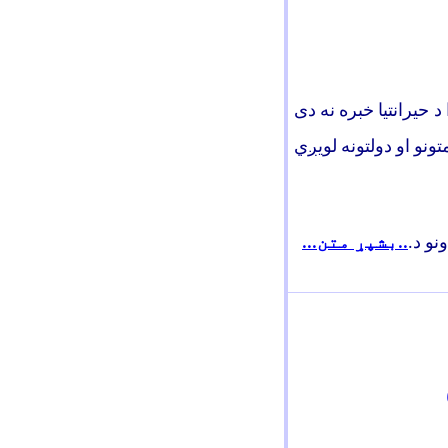
 حيرانتيا خبره نه دی
ونو او دولتونه لويږي
ونو د
.
..بشپړ متن...