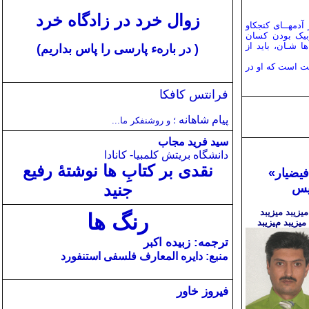
زوال خرد در زادگاه خرد
آدمهــای کنجکاو
زبیک بودن کسان
 شـان، باید از
(
در بارهء پارسی را پاس بداریم)
ست است که او در
فرانتس کافکا
پیام شاهانه
؛ و روشنفکر ما...
سید فرید مجاب
دانشگاه بریتش کلمبیا- کانادا
نقدی بر کتابِ ها نوشتۀ رفیع
فیضیار»
جنید
یس
یزیبد میزیبد
رنگ ها
یزیبد میزیبد
ترجمه: زبیده اکبر
منبع: دایره المعارف فلسفی استنفورد
فیروز خاور