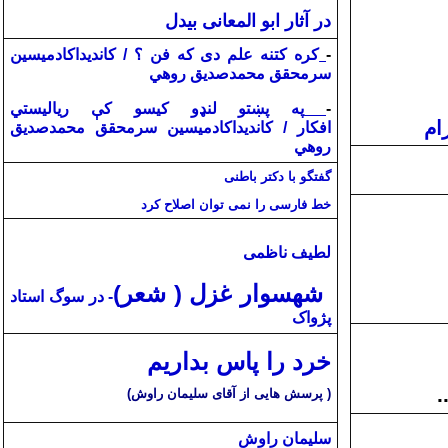
در آثار ابو المعانی بیدل
-
کره کتنه علم دی که فن ؟ /
کانديداکادميسين
سرمحقق محمدصديق روهي
-
په پښتو لنډو کيسو کې رياليستي
ام
افکار /
کانديداکادميسين سرمحقق محمدصديق
روهي
گفتگو با دکتر باطنی
خط فارسی را نمی توان اصلاح کرد
لطیف ناظمی
شهسوار غزل ( شعر)
- در سوگ استاد
پژواک
خرد را پاس بداریم
.
( پرسش هایی از آقای سلیمان راوش)
سلیمان راوش