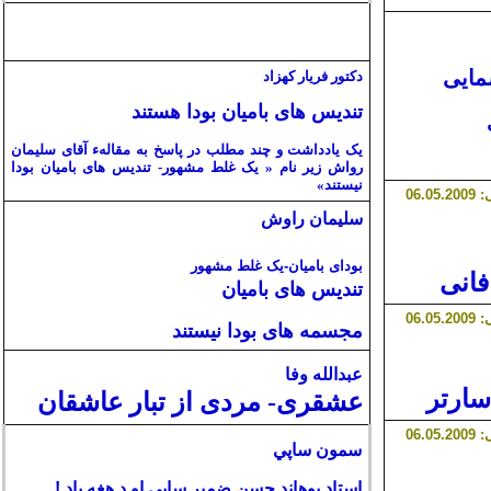
مایی
دکتور فریار کهزاد
تندیس های بامیان بودا هستند
یک یادداشت و چند مطلب در پاسخ به مقالهء آقای سلیمان
رواش زیر نام « یک غلط مشهور- تندیس های بامیان بودا
نیستند»
سلیمان راوش
بودای بامیان-یک غلط مشهور
فانی
تندیس های بامیان
مجسمه های بودا نیستند
عبدالله وفا
سارتر
عشقری- مردی از تبار عاشقان
سمون ساپي
استاد پوهاند حسن ضمير ساپى او د هغه ياد !