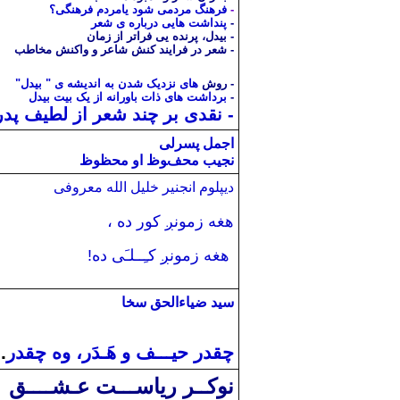
-
فرهنگ مردمی شود یامردم فرهنگی؟
-
پنداشت هایی درباره ی شعر
-
بیدل، پرنده یی فراتر از زمان
- شعر در فرایند کنش شاعر و واکنش مخاطب
- روش
های نزدیک شدن به اندیشه
ی " بیدل"
-
برداشت های ذات باورانه از یک بیت بیدل
- نقدی بر چند شعر از لطیف پدر
اجمل پسرلى
نجیب محفوظ او محظوظ
دیپلوم انجنیر خلیل الله معروفی
هغه زمونږ کور ده ،
هغه زمونږ کـِــلـَی ده!
سيد ضياءالحق سخا
چقدر حيـــف و هَـدَر، وه چقدر
..
نوکــر ریاســـت عـشــــق