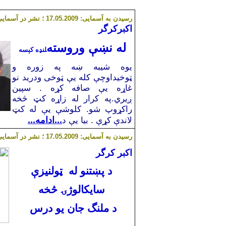
رسیدن به آسمایی:
7.05.2009 ؛ نشر در آسمایی:
1
اكبركرگر
له نښې وروسته
لنډه كېسه
يوه شيبه ښه په زوره و
ټوخيداوچې كله يې ټوخى ودريد نو
غاړه يې صافه كړه . سپين
ږيري.په كرار له زاړه كټ څخه
راكړوپ شو. كلوشې يې له كټ
لاندې كړې . بيا يې د
...ادامه...
رسیدن به آسمایی:
7.05.2009 ؛ نشر در آسمایی:
1
اكبر كرگر
د پښتنو له ټولنيزې
سايكالوژۍ
څخه
د ملنگ جان يو درس