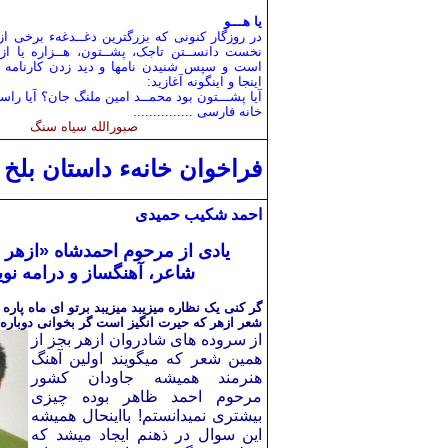
یا هـــو
در روزگار کنونی که بزرگترین دغــدغهء برخی از 
نخست دانســتن تاجک، پشــتون، هــزاره یا ا
است و سپس شنیدن نامها و دید زدن کارنامه ها
اینجا و اینگونه آغازید:
آ
یا پشـــتون بود محمــد امین ملنگ جان؟ آیا را
خانه فارسی ...............
صبورالله سیاه سنگ
فراخوان خانهء داستان بلخ
احمد شکیب حمیدی
یادی از مرحوم احمدشاه «ازهر 
شاعر، آهنگساز و درامه نو
گر کنی یک نظاره میزیبد میزیبد برتو ای ماه پاره م
شعر ازهر که حیرت انگیز است گر بخوانی دوباره م
از سروده های شادروان ازهر بجز از
همین شعر که میگویند اولین آهنگ
هنرمند همیشه جاودان کشور
مرحوم احمد ظاهر بوده چیزی
بیشتری نمیدانستم! بااینحال همیشه
این سوال در ذهنم ایجاد میشد که