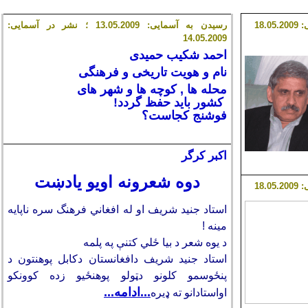
.05.2009
18
رسیدن به آسمایی: 13.05.2009 ؛ نشر در آسمایی:
14.05.2009
احمد شکیب حمیدی
نام و هویت تاریخی و فرهنگی
محله ‌ها , کوچه ها و شهر های
کشور باید حفظ گردد!
فوشنج کجاست؟
اکبر کرگر
دوه شعرونه اويو يادښت
18
.05.2009
استاد جنيد شريف او له افغاني فرهنگ سره ناپايه
مينه !
د يوه شعر د بيا ځلي كتنې په پلمه
استاد جنيد شريف دافغانستان دكابل پوهنتون د
پنځوسمو كلونو دټولو پوهنځيو زده كوونكو
...
ادامه...
اواستادانو ته ډيره