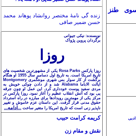
سوی طنز
زنده گی نامۀ مختصر روانشاد پوهاند محمد
حسن ضمیر صافی
نویسنده: نیکی جیوانی
برگردان پروین پژواک
روزا
روزا پارکس Rosa Parks یکی از مشهورترین شخصیت های
تاریخ امریکا است. به تاریخ اول دسامبر سال 1955 او هنگام
برگشت از کار سوار بس شهری مونتگمری Montgomery
ایالت الاباما Alabama شد و از دادن چوکی خویش به
مردی سفید پوست خودداری کرد. این عمل او چون جرقه
یی بود که آتش انقلاب عظیم را آغاز نمود. روزا پارکس در
مرکز یکی از مهمترین رویدادها برای مبارزه در راه استرداد
حقوق مدنی قرار گرفت. این داستان عزم خاموش و تغییر
...ادامه...
ناپذیر زنی است که تاریخ امریکا را متغیر ساخت
کریمه کرامت حبیب
ادبی
نقش و مقام زن