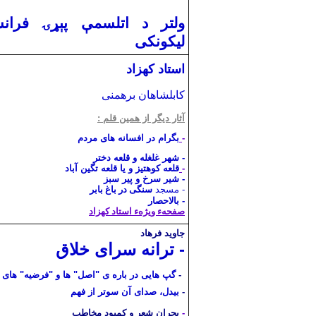
ولتر د اتلسمې پېړۍ فران
لیکونکی
استاد کهزاد
کابلشاهان برهمنی
آثار دیگر از همین قلم :
-
بگرام در افسانه های مردم
-
شهر غلغله و قلعه دختر
-
قلعه کوهتیز و یا قلعه تگین آباد
- شیر سرخ و پیر سبز
- مسجد
سنگی در باغ بابر
-
بالاحصار
صفحهء ویژهء استاد کهزاد
جاوید فرهاد
-
ترانه سرای خلاق
-
گپ هایی در باره ی "اصل" ها و "فرضیه" های 
-
بیدل، صدای آن سوتر از فهم
-
بحران شعر و کمبود مخاطب