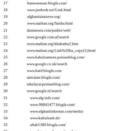
17
hamwatanan.blogfa.com/
18
www.junbesh.net/Link.html
19
afghanistannews.org/
20
www.maihan.org/Saitha.html
21
dastanona.com/pashto/web/
22
www.google.com.af/search
23
www.maihan.org/khabarha2.htm
24
www.maihan.org/Link%20ha_copy(1).html
25
www.kabulzameen.persianblog.com/
26
www.google.co.uk/search
27
www.hatif.blogfa.com
28
amvatan.blogfa.com/
29
rahelayar.persianblog.com/
30
www.google.nl/search
31
www.afg-info.com/
32
www.98841477.blogfa.com/
33
www.afghanlinkestan.com/media/
34
www.kabulnath.de/
35
aftab1380.blogfa.com/