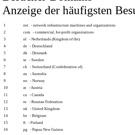
Anzeige der häufigsten Be
1
net - network infrastructure machines and organizations
2
com - commercial, for-profit organizations
3
nl - Netherlands (Kingdom of the)
4
de - Deutschland
5
dk - Denmark
6
se - Sweden
7
ch - Switzerland (Confederation of)
8
au - Australia
9
no - Norway
10
at - Austria
11
ca - Canada
12
ru - Russian Federation
13
uk - United Kingdom
14
be - Belgium
15
fi - Finland
16
pg - Papua New Guinea