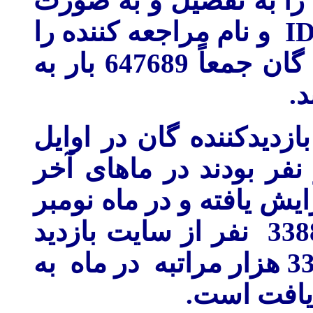
 را به تفصيل و به صورت
و نام مراجعه کننده را
I
گان جمعاً 647689 بار به
د
زديدکننده
گان در اوايل
 ین 10 تا 15 هزار نفر بودند در ماهای آخر
يش يافته و در ماه نومبر
29899 نفر و در ماه دسمبر33887 نفر از سايت بازديد
نموده و شمار مراجعات هم از 33 هزار مراتبه در ماه به