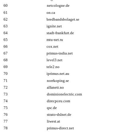
60
netcologne.de
61
on.ca
62
bredbandsbolaget.se
63
ignite.net
64
stadt-frankfurt.de
65
mtu-net.ru
66
cox.net
67
primus-india.net
68
level3.net
69
tele2.no
70
iprimus.net.au
71
norrkoping.se
72
alfanett.no
73
dominionelectric.com
74
direcpceu.com
75
qsc.de
76
strato-dslnet.de
77
liwest.at
78
primus-direct.net