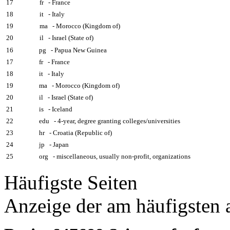
17
fr - France
18
it - Italy
19
ma - Morocco (Kingdom of)
20
il - Israel (State of)
16
pg - Papua New Guinea
17
fr - France
18
it - Italy
19
ma - Morocco (Kingdom of)
20
il - Israel (State of)
21
is - Iceland
22
edu - 4-year, degree granting colleges/universities
23
hr - Croatia (Republic of)
24
jp - Japan
25
org - miscellaneous, usually non-profit, organizations
Häufigste Seiten
Anzeige der am häufigsten 