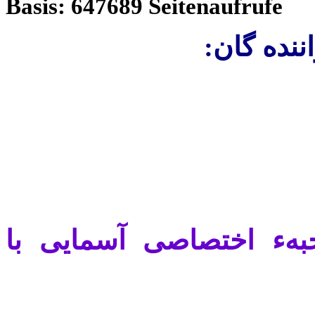
Basis: 647689 Seitenaufrufe
ننده
گان:
هء اختصاصی آسمايی با