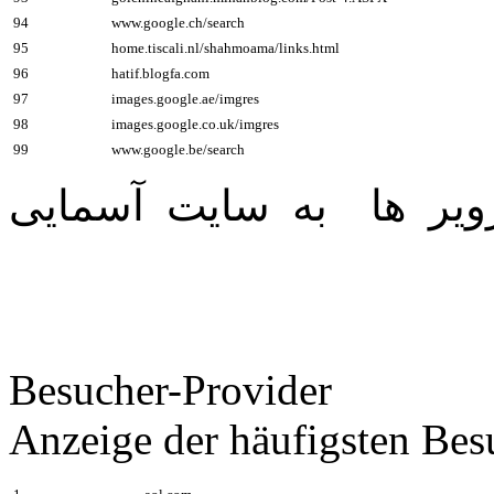
94
www.google.ch/search
95
home.tiscali.nl/shahmoama/links.html
96
hatif.blogfa.com
97
images.google.ae/imgres
98
images.google.co.uk/imgres
99
www.google.be/search
ير ها به سايت آسمايی
Besucher-Provider
Anzeige der häufigsten Bes