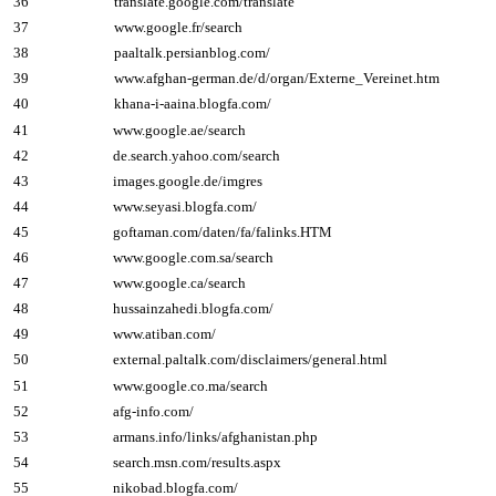
36
translate.google.com/translate
37
www.google.fr/search
38
paaltalk.persianblog.com/
39
www.afghan-german.de/d/organ/Externe_Vereinet.htm
40
khana-i-aaina.blogfa.com/
41
www.google.ae/search
42
de.search.yahoo.com/search
43
images.google.de/imgres
44
www.seyasi.blogfa.com/
45
goftaman.com/daten/fa/falinks.HTM
46
www.google.com.sa/search
47
www.google.ca/search
48
hussainzahedi.blogfa.com/
49
www.atiban.com/
50
external.paltalk.com/disclaimers/general.html
51
www.google.co.ma/search
52
afg-info.com/
53
armans.info/links/afghanistan.php
54
search.msn.com/results.aspx
55
nikobad.blogfa.com/