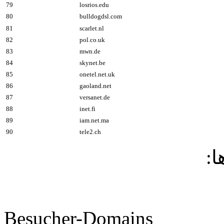
79
losrios.edu
80
bulldogdsl.com
81
scarlet.nl
82
pol.co.uk
83
mwn.de
84
skynet.be
85
onetel.net.uk
86
gaoland.net
87
versanet.de
88
inet.fi
89
iam.net.ma
90
tele2.ch
ها
Besucher-Domains