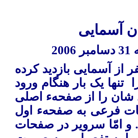
ن آسمايی
ال گذشته جمعاً 226171 نفر از آسمايی بازديد کرده
ا تنها يک بار هنگام ورود
 شان را از صفحهء اصلی
ات فرعی به صفحهء اول
. و امّا سروير در صفحات