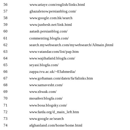
56
www.ariaye.com/english/links.html
57
ghazalenow.persianblog.com/
58
www.google.com.hk/search
59
www.junbesh.net/link.html
60
aatash.persianblog.com/
61
commenting.blogfa.com/
62
search.mywebsearch.com/mywebsearch/AJmain.jhtml
63
www.vatandar.com/list/pap.htm
64
www.wajihafarid.blogfa.com/
65
seyasi.blogfa.com/
66
zappa.tvu.ac.uk/~03ahmedia/
67
www.goftaman.com/daten/fa/falinks.htm
68
www.sarnavesht.com/
69
www.zhwak.com/
70
mosafeer.blogfa.com/
71
www.bosa.blogsky.com/
72
www.farda.org/d_main_left.htm
73
www.google.se/search
74
afghanland.com/home/home.html