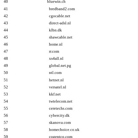
40
bluewin.ch
41
bredband2.com
42
cgocable.net
43
direct-adsl.nl
44
klbn.dk
45
shawcable.net
46
home.nl
47
rr.com
48
xs4all.nl
49
global.net.pg
50
ntl.com
51
hetnet.nl
52
versatel.nl
53
kkf.net
54
twtelecom.net
55
ceretechs.com
56
cybercity.dk
57
skanova.com
58
homechoice.co.uk
59
cogentco.com