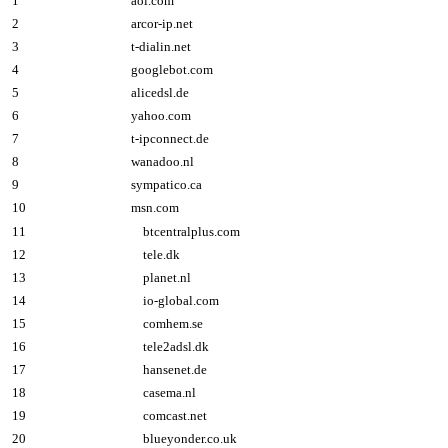
1
aol.com
2
arcor-ip.net
3
t-dialin.net
4
googlebot.com
5
alicedsl.de
6
yahoo.com
7
t-ipconnect.de
8
wanadoo.nl
9
sympatico.ca
10
msn.com
11
btcentralplus.com
12
tele.dk
13
planet.nl
14
io-global.com
15
comhem.se
16
tele2adsl.dk
17
hansenet.de
18
casema.nl
19
comcast.net
20
blueyonder.co.uk