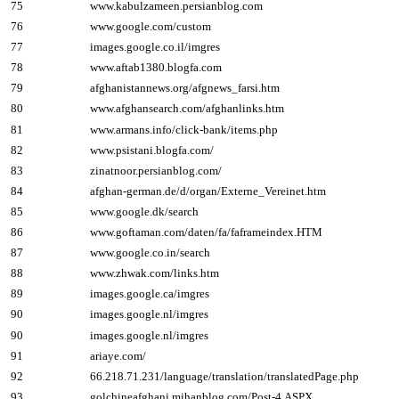
75
www.kabulzameen.persianblog.com
76
www.google.com/custom
77
images.google.co.il/imgres
78
www.aftab1380.blogfa.com
79
afghanistannews.org/afgnews_farsi.htm
80
www.afghansearch.com/afghanlinks.htm
81
www.armans.info/click-bank/items.php
82
www.psistani.blogfa.com/
83
zinatnoor.persianblog.com/
84
afghan-german.de/d/organ/Externe_Vereinet.htm
85
www.google.dk/search
86
www.goftaman.com/daten/fa/faframeindex.HTM
87
www.google.co.in/search
88
www.zhwak.com/links.htm
89
images.google.ca/imgres
90
images.google.nl/imgres
90
images.google.nl/imgres
91
ariaye.com/
92
66.218.71.231/language/translation/translatedPage.php
93
golchineafghani.mihanblog.com/Post-4.ASPX