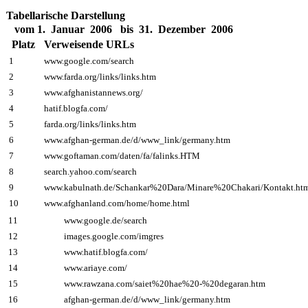
Tabellarische Darstellung
vom 1. Januar 2006 bis 31. Dezember 2006
Platz
Verweisende URLs
1
www.google.com/search
2
www.farda.org/links/links.htm
3
www.afghanistannews.org/
4
hatif.blogfa.com/
5
farda.org/links/links.htm
6
www.afghan-german.de/d/www_link/germany.htm
7
www.goftaman.com/daten/fa/falinks.HTM
8
search.yahoo.com/search
9
www.kabulnath.de/Schankar%20Dara/Minare%20Chakari/Kontakt.h
10
www.afghanland.com/home/home.html
11
www.google.de/search
12
images.google.com/imgres
13
www.hatif.blogfa.com/
14
www.ariaye.com/
15
www.rawzana.com/saiet%20hae%20-%20degaran.htm
16
afghan-german.de/d/www_link/germany.htm