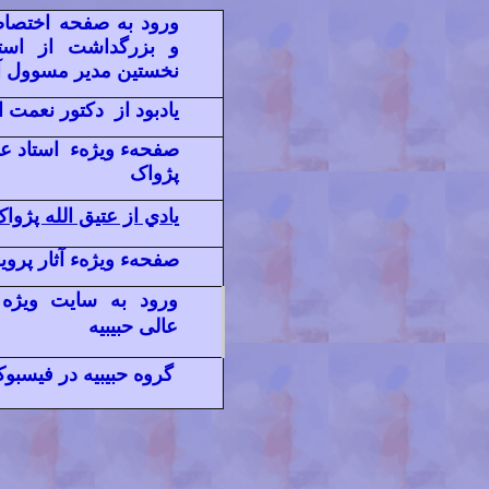
ورود به صفحه اختصاص
و بزرگداشت از استا
نخستین مدیر مسوول آ
یادبود از دکتور نعمت ا
صفحهء ویژهء استاد عب
پژواک
يادي از عتيق الله پژوا
صفحهء ويژهء آثار پروی
ورود به سایت ویژه
عالی حبیبیه
گروه حبیبیه در
فیسبو