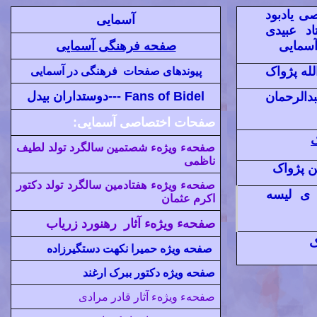
ی یادبود
آسمایی
د عبیدی
سمایی
صفحه فرهنگی آسمایی
لله پژواک
پيوندهای صفحات
فرهنگی در آسمایی
Fans of Bidel ---دوستداران بیدل
دالرحمان
صفحات اختصاصی آسمایی:
ک
صفحهء ویژهء شصتمین سالگرد تولد لطیف
ناظمی
ن پژواک
صفحهء ويژهء هفتادمين سالگرد تولد دکتور
ی لیسه
اکرم عثمان
صفحهء ويژهء آثار رهنورد زرياب
ک
صفحه ویژه حمیرا نکهت دستگیرزاده
صفحه ویژه دکتور ببرک ارغند
صفحهء ویژهء آثار قادر مرادی