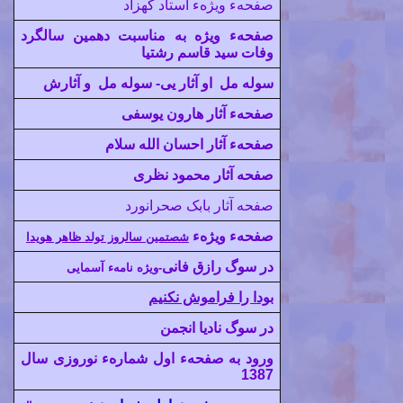
صفحهء ویژهء استاد کهزاد
صفحهء ویژه به مناسبت دهمین سالگرد
وفات سید قاسم رشتیا
سوله مل
ا
و
آثار یی-
سوله مل و آثارش
صفحهء آثار هارون یوسفی
صفحهء آثار احسان الله سلام
صفحه آثار محمود نظری
صفحه آثار بابک صحرانورد
صفحهء ویژهء
شصتمين سالروز تولد ظاهر هويدا
در سوگ رازق فانی
-
ويژه نامهء آسمايی
بودا را فراموش نکنیم
در سوگ ناديا انجمن
ورود به
صفحهء اول شمارهء نوروزی سال
138
7