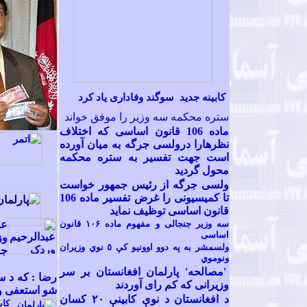
کابينه جديد سوگند وفاداری ياد کرد
ستره محکمه سه وزير را موفق خواند
ماده 106 قانون اساسی که اختلاف
نظرهارا درولسی جرگه به میان آورده
است جهت تفسیر به ستره محکمه
محول گردید
ولسی جرگه از رئیس جمهور خواست
تا کمیسیونی را غرض تفسیر ماده 106
قانون اساسی توظیف نماید
سه وزير جنجالی و مفهوم ماده ۱۰۶ قانون
عب
اساسی
وز
ولسمشر به په دوو اوونيو کې ٥ نوي وزيران
جر
ونوموي
'مصالحه' پارلمان افغانستان بر سر
رضا : که د س
وزيرانی که کم رای آوردند
شو استعفى و
د افغانستان د نوې کابينې ٢٠ کسان
کاب