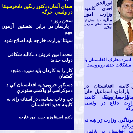
انورالحق
صدای آلمان: د
کتور رنگين دادفرسپنتا
احدی کاندید
در ولسي جرگه
وزارت امور
مالیه
سخن روز :
- با امتنان از
صفحهء افغان
-جرمن
پارلمان در برابر نخستين آزمون
اونلاین
مهم
سپنتا: وزارت خارجه باید اصلاح شود
محمد امين فروتن :...کالبد شکافی
اتمر: معارف افغانستان با
دولت جد ید
مشکلات جدی روبروست
کار را به کاردان بايد سپرد- منبع:
گفتمان
دستګېر خروټی:
په افغانستان کي د
کابينه افغانستان در
دموکراسۍ او واکمنۍ ستونزې
پارلمان: اسماعيل خان
و احسان ضيا
دالرحيم وردک
کاندید
تب و تاب سياسی در آستانه رای به
ارت دفاع در ولسی
کابينه جديد افغانستان
گه
دکتور اسپنتا وزير جديد امور خارجه
وداگرۍ وزارت ژر ښه نه
رکوم
ينه افغانستان در پارلمان: