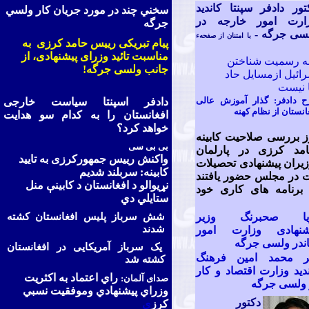
تور دادفر سپنتا کاندید
سخني چند در مورد جريان کار ولسي
ارت امور خارجه در
جرگه
سی جرگه -
با امتنان از صفحهء
پیام تبریکی رييس حامد کرزی به
مناسبت تائید وزرای پیشنهادی، از
 به رسميت شناختن
جانب ولسی جرگه!
رائيل ازمسايل حاد
 نيست
 دادفر: گذار آموزش عالی
دادفر اسپنتا سياست خارجی
انستان از نظام کهنه
افغانستان را به کدام سو هدايت
خواهد کرد؟
ز بررسی صلاحيت کابينه
بی بی سی
امد کرزی در پارلمان
واکنش رييس جمهورکرزی به تاييد
زيران پيشنهادی تحصيلات
کابينه: سربلند شديم
ت در مجلس حضور يافتند
نړيوالو د افغانستان د کابينې منل
برنامه های کاری خود
ستايلي دي
یا صحبرنگ وزیر
شش سرباز پليس افغانستان کشته
شدند
شنهادی وزارت امور
اندر ولسی جرگه
يک سرباز آمريکايی در افغانستان
ر محمد امین فرهنگ
کشته شد
دید وزارت اقتصاد و کار
راي اعتماد به اکثريت
صدای آلمان:
 ولسی جرگه
وزراي پيشنهادي وموفقيت نسبي
دکتور
کرز
ي