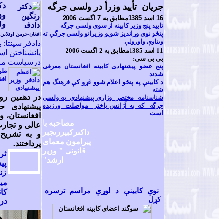
دک
جريان تأييد وزرأ در ولسی جرگه
وز
6
1
اسد
1385مطابق به
7
اگست
2006
ول
تاييد پنج وزير کابينه از سوی ولسی جرگه
پنځو نوی وړانديز شويو وزيرانو ولسي جرگې ته
افغان-جرمن اونلاین
ويناوې واورولې
دادفر سپنتا:
11 اسد
1385مطابق به 2 اگست
2006
يانشناختن اس
بی بی سی:
درسياست ما
پنج عضو پيشنهادی کابينه افغانستان معرفی
طرح
شدند
افغ
د کابينې په پنځو اعلام شوو غړو کې فرهنگ هم
شته
در دهمين رو
شناسنامه مختصر وزاری پیشنهادی به ولسی
جرگه که به آژانس باختر مواصلت ورزیده
پيشنهادی ح
است
افغانستان، و
مصاحبه با
عالی و تجار
داکترکبیررنجبر
و به تشريح 
پیرامون معمای
پرداختند.
قانونی " وزیر
ثر
ارشد"
پی
زن
می
نوې کابينې د لوړې مراسم ترسره
کان
کړل
در