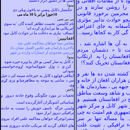
 تا از مقامات افغانی و
امنی ها در کشور ابراز داشتند
بينوا:
ت را روشن سازند و در
حکمتيار دکابل پېښې ته پاڅون ويلي دى
 مجرمين برخورد قانونی
10جوزا برابر با 30 ماه می
مچو حوادث تدابير مؤثری
بی بی سی :
تام کالينس
: نخست تظاهر کننده
گان
'به سوی
أسفانه به جای اعتراض
آمريکايی ها تيراندازی کرده اند'
گی کار به کجاها رسيد...
آيساف: نيازی به دخالت ما در حوادث کابل نبود
افغانپيپر:
ا به آن ها اشاره شد
،
مجلس سنا خواهان محاكمه علني شد
بالاخره پارلمان هم عكس العمل نشان داد
ت تا «
دشمنان
مردم
بررسي محدودي از خسارات وارده بر شهر
فغانستان را به ارتکاب
بينوا:
د کابل په ښار کښی يو ځل بيا ويره خپره شوه
فغانستان تحريک کنند؟!
کرز ي د وژل شووکسانوپه اړوندخواښينى
ښودلې
 کشته شدن ده ها نفر و
ايتلافی قواوو د کابل په خيرخانه سيمه کی د خپل
هزاران افغان از خانه و
سر د ساتنی په موخه په مظاهرچيانو ډزی کړی
وی
جبهه
يی ، بمباردمان
ها
،
باختر:
تب و شاهد وسعت مناطق
تحقیات در مورد چگونگی وقوع حادثه دیروز و
 در افغانستان هستيم. و
شناسائی آشوبگران آغازگردیده است
ر شهر کابل و مرکز شهر
ولسی جرگه تاسف خویش را نسبت به حادثه
جمهوری هم امنيت به چی
ترافیکی دیروز ابراز نمود
د. بنأً مسأله تنها بر سر
مشرانوجرگه خواهان محاکمه علنی افراد نیروی
 ترافيکی ، تثبيت علت
های ائتلاف گردید که مرتکب حادثه دیروزی شده