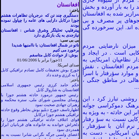
مردم از شيوهء جاری
افغانستان
 را به بار آورده و بخش
باختر:
رازير شده به افغانستان
دستگیری چند تن که درجریان تظاهرات هشتم
جوهای پر مصرف و بی
جوزا درکابل دارایی های عامه را چپاول نموده
بودند
اند. اين سرخورده گی
پیترفلیپ تحلیلگر وشرق شناس :
افغانستان
نيازجدی به يک بازنگري دارد
بی بی سی:
يزان نارضايتی مردم
ناتو در شمال افغانستان: با ناامنیها شديدا
برخورد می کنيم
ايی است . در ايجاد و
بوش: از حوادث کابل متاسفم
ر نظاميان امريکايی به
11جوزا برابر با 01/06/2006
صدای امريکا:
ردم افغانستان ، نقش
جورج بوش تحقيقات کامل تصادم ترافيکي کابل
و موارد سؤرفتار با اسرأ
را به کرزي وعده داد
 اهالی در مناطق جنگی
،
باختر:
حکم حامد کرزی رئیس جمهوری اسلامی
..
افغانستان به شاروال کابل
رئیس جمهور درمورد حادثه هشتم جوزا با
روشنی تبارز کرد ، اين
روسای مجلسین شورای ملی، ستره محکمه و
رهنگ دموکراسی جوانه
رهبران جهادی صحبت نمود
اظهارتاسف جورج دبلیو بوش بخاطر وقوع حادثه
ر اين حادثه - به ويژه به
ترافیکی هشتم جوزا درکابل
کايی نسبت به سؤ رفتار
قوای ائتلاف حادثه ترافیکی هشتم جوزا را
دلخراش خوانده به خانواده های قربانیان ابراز
 نرم آنان با سؤرفتار
،
همدردی نمود
ن امريکايی -
دست به
اعضای ولسی جرگه نگرانی شانرا نسبت به بد