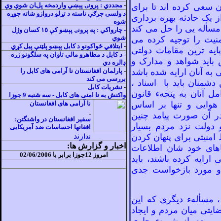
-
مجددي : پرونۍ پېښې واردمخه پلان شوې وې
 سعی کرده اند تا برای
د ولسى جرګې ناسته د تړلو دروازو شاته جوړه
 يک حادثه بهره برداری
شوه
مسأله
يی را حل می
کند
-
چارواکي : په پرونۍ پېښو کې ١٥ کسان وژل
شوي
يت را توجيه کرده می
-
ايتلافي ځواکونو د کابل پېښو پلټنې پيل کړي
پايه ترين مقامات دولتی
-
د کابل د مظاهرو مالي تاوان په سلگونو زره
 بايد شواهد و مدارک و
ډالره دي
به آنان ارايه شده باشد
-
پارلمان افغانستان نا آرامی های کابل را
بررسی می کند
دشمنان بايد با اسناد ،
-
نشريات کابل
 آنان به پنجهء قانون
واکنش به نا امنی های کابل - سه شنبه 9 جوزا
هوايی و تنها بر اساس
نا آرامی های افغانستان
 آن صورت پيامد چنين
سفير افغانستان در واشنگتن:
 دولت نزد مردم بسيار
افغانها احساسات ضد آمريکايی
رند
ط امنيتی برای پنهان کردن
ندا
اخبار و گزارش ها:
های خود شان اطلاعات
امروز 12جوزا برابر با 02/06/2006
ارايه کرده باشند، بايد
 و مورد بازخواست جدی
 ، مسألهء ديگری که اين
ايتی ميان مردم و ايجاد