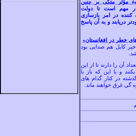
هء مؤثر متکی بر چنين
ر مهم است تا دولت
کننده در امر بازسازی
ر دريابند و به آن پاسخ
ای خطر در افغانستان»
 اخير کابل هم صدايی
بود
شد.
اد آن را دارند تا از اين
کنند و يا اين که باز با
شته در کنار گدام
های
ه
گی غرق خواهند ماند.