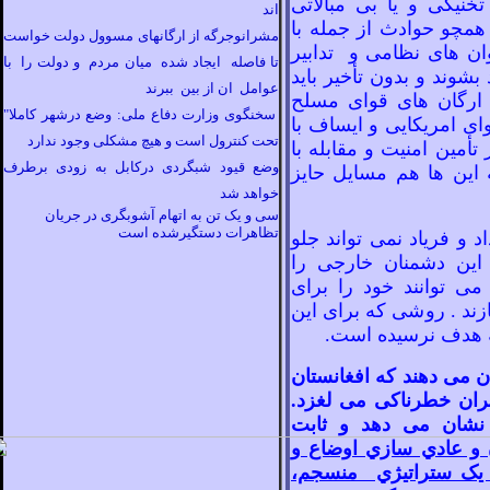
خنيکی و يا بی
مبالاتی
اند
ر همچو حوادث از جمله با
مشرانوجرگه از ارگانهای مسوول دولت خواست
ان
های نظامی و تدابير
تا فاصله ایجاد شده میان مردم و دولت را با
بشوند و بدون تأخير بايد
عوامل ان از بین ببرند
ارگان های قوای مسلح
سخنگوی وزارت دفاع ملی: وضع درشهر کاملا"
ای امريکايی و ايساف با
تحت کنترول است و هیچ مشکلی وجود ندارد
 تأمين امنيت و مقابله با
وضع قیود شبگردی درکابل به زودی برطرف
اين ها هم مسايل حايز
خواهد شد
سی و یک تن به اتهام آشوبگری در جریان
تظاهرات دستگیرشده است
د و فرياد نمی تواند جلو
اين دشمنان خارجی را
می توانند خود را برای
زند . روشی که برای اين
به هدف نرسيده است.
ان می
دهند که افغانستان
بحران خطرناکی می
لغزد.
نشان می
دهد و ثابت
 و عادي سازي اوضاع و
ه يک ستراتيژي منسجم،