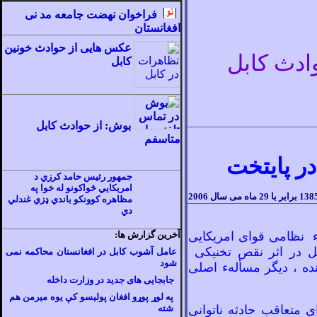
فراخوان نهضت جامعه مد نی
افغانستان
عکس هايی از حوادث خونين
ادث کابل
کابل
بوش: از حوادث کابل
متاسفم
ر پايتخت
جمهور رئيس حامد کرزي د
امريکايي ځواکونو له خوا په
مظاهره کوونکو باندي ډزي غندلي
دي
هء نظامی قوای امريکايی
آخرين گزارش
ها:
بل در اثر نقص تخنيکی
عامل آشوب کابل در افغانستان محاکمه نمی
شود
اننده ، ديگر مسألهء اصلی
جابجايی های جديد در وزارت
داخله
په لوړ پوړو افغان پوليسو کې يوه ميرمن هم
 متعاقب حادثه ناتوانی
شته