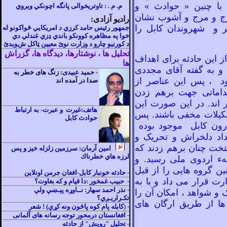
با چنين «
حوادث
» و
م. م . : تاوتريخوالى پانگه اچونکي ويروي
ج و مرج و آشوب نشان
راديو آزادی:
ر و شهروندان کابل را
جمهور رئيس حامد کرزي د امريکايي ځواکونو له
خوا په مظاهره کوونکو باندي ډزي غندلي دي
د کورنيو چارو د وزارت نوئ معيين ټاکل شويدئ
تحليل ها ، نوشتارها، ديدگاه ها، گزراش
ز اين حادثه برای اهداف
ها
 و به گفته آقای مجددی
-
حميد عبيدی:
زنگ ها
ی
خطر به
د ، پس اين عناصر از
صدا در آمده اند
قداماتی جهت برهم زدن
 اند. در اين صورت اين
هاتف:غیرت و عبرت- به ارتباط
کيلات مخفی باشند. پس
حوادث کابل
درون کابل موجود بوده
داد دلخراش و تحريک و
يتخت چنان برهم زدند که
امين آرمان: سرزمين زلزله خيز و پس
لرزه هاي خطرناك
هء اردوی ملی رسيد. و
ين گروه
هايی را از قبل
-
حادثه خونبار کابل
-افغان جرمن اونلاين
رت قرار می
داد و با به
- حبيب غمخور :دا قيام و که بغاوت؟
-
نذر احمد سهار: نــاوړه پېـښې ولې
 و شواهد ، امکان آن را
تكـراريـږي؟
ا از طريق ارگان
های
- (
کابله پام کوه پاڅون ونه کړې) ! شعر
-
افغانستان درمحور توجه
رسانه
های آلمانی
-
تحلیل "رویش" از حادثه