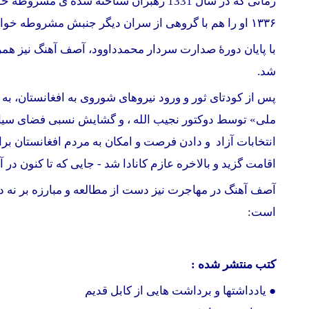
زمانی که در سال 1331 رهبران شناخته شده ی مشروطه خواهی زندانی شدند، مسوولیت رهبری عملی «جمعیت وطن» بر عهده
۱۳۳۶ او را هم با گروهی از سران دیگر جنبش مشروطه خواهی ، به اتهام بی بنیاد همکاری با عبدالملک عبدالرحیم زی که متهم به کودتا شده بود، زندانی کردند.
با پايان دورۀ صدارت سردار محمدداوود، آصف آهنگ نیز همرا
شد.
پس از کودتای ثور و ورود نیروهای شوروی به افغانستان، ب
ملی» توسط دوکتور نجیب الله ، و گشایش نسبی فضای سیاس
اقامت گزید و بالاخره عازم کانادا شد - جایی که تا کنون در آ
آصف آهنگ در مهاجرت نیز دست از مطالعه و مبارزه بر نه د
است:
کتب منتشر شده :
● یادداشتها و برداشت
هایی از کابل قدیم