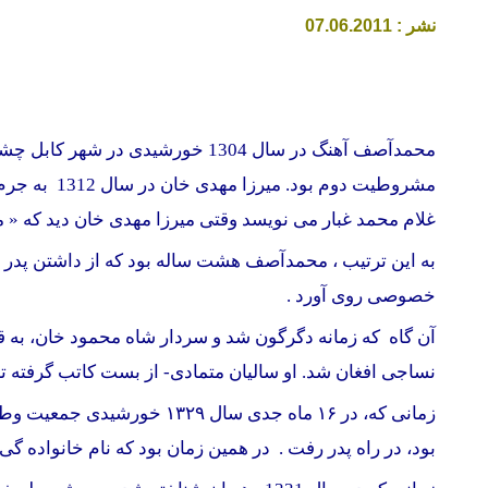
نشر : 07.
1
.201
6
0
محمدآصف آهنگ در سال 1304 خورشیدی در شهر کابل چشم به جهان کشود. پدرش میرزا مهدی خان سرمنشی اعلیحضرت امان الله خان و از شخصیت های برجسته
مشروطیت دو
غلام محمد غبار می نویسد وقتی میرزا مهدی خان دید که « محمد
به این ترتیب ، محمدآصف هشت ساله بود که از داشتن پدر و
خصوصی روی آورد .
نساجی افغان شد. او سالیان متمادی- از بست کاتب گرفته 
زمانی که، در ۱۶ ماه جدی 
بود، در راه پدر رفت . در همین زمان بود که نام خانواده
گی 