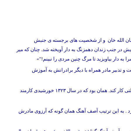
ی جنبش
چند از همزنجیران خویش در جنب زندان دهمزنگ به دار آویخته شد. چنان که میر
 به دار بیاویزید تا مرگ چنین مردی را نبینم!"»
و تدبیر مادر همراه با دیگر برادرانش به آموزش
آن گاه که زمانه دگرگون شد و سردار شاه محمود خان، به قدرت رسید، محمدآصف آهنگ، اجازه یافت تا در مووسسات غیر دولتی کار کند. همان بود که در سال ۱۳٢۳ خورشيدی کارمند
 را کسب کرد . به این ترتیب آصف آهنگ همان گونه که آرزوی مادرش