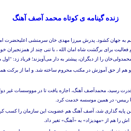
زنده
گینامه
ی کوتاه محمد آصف آهنگ
م بود. میرزا مهدی خان در سال 1312 به جرم فعالیت برای برگشت شاه امان الله ، با تنی 
ولی‌خان را از دیگران، پیشتر به دار می‌آویزند؛ فریاد زد: "اول مرا
 هم از حق آموزش در مکتب محروم ساخته شد. و اما از برکت همت 
تا رییس- در همین موسسه خدمت کرد.
سال ۱۳٢٩ خورشيدی جمعیت وطن پایه گذاری شد، آصف آهنگ هم عضویت این سازمان
اش را هم از «مهدیزاد» به «آهنگ» تغیر داد.