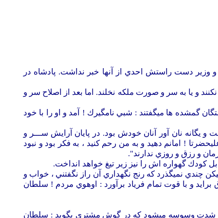
 و وزير دست راستش احدي از آنها خبر نداشت. پادشاه در
ند و يا به سر و صورت ملكه نخلند. اما بعد از اصلاح سر و
 گمشده ها ميگفتند : شبي نامگيرك ! آمد و او را با خود
 يگانه نان آور آنان خودش بود. در پايان آرايش ســـر و
ليحضرتا ! امانم دهيد و به من رحم كنيد ، به فكر بود و نبود
ان و رزق و روزي ندارند".
ودك گهواره اش را نيز زير تيغ خواهد انداخت.
كن چندي نميگذرد كه رنج نگهداري آن راز نگفتني ، خواب و
برايد و با قوت تمام فرياد برآورد : اوهوي مردم ! سلطان
ش به شدت وسوسه ميشود كه در گوش مشتري بگويد : سلطان