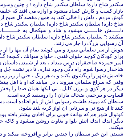
سكندر شاخ داره! سلطان سكندر شاخ داره ! و چنين وسوسه 
بازار كسب و كارش كساد ميشود و آوازه مي افتد كه خليفه 
گوش مردم ، دلش را خالي كند. به همين مقصد گل صبح از خا
شاخ داره! سلطان سكندر شاخ داره! سلطان سكندر شاخ دار
دلـــــش خالـــــي ميشود و شاد و سبكحال به خـــــــــانه
ميكشد :" سلطان سكندر شاخ داره! سلطان سكندر شاخ داره!
آن رسوايي بزرگ را جار مي زنند.
هوش از سر سلماني ميپرد و مي كوشد تمام آن نيها را از ني
براي كودكان كوچه حلواي قندي ، حلواي سوانك ، كلچهء گــ
امير حمزهء صاحبقران درس ميداد ، بعد از شنيدن داستان ه
شاخدار رسوا شوه. راه دگي وجود نداره، تا دير نشده جُل و 
خاصش شهر را ريگشوي بكنند و به هر رنگ ، حتي از زير زمين
وقتي كه سراغ سلماني ميروند ، در ميابند كه او با اهل بي
ديگر در هر كوي و برزن كابل ، ني لبكها همان صدا را پخش 
قساوت و بيرحمي ضحاك ماران ! را روسفيد كرده است.
سلطان كه ميبيند طشت رسوايي اش از بام افتاده است دستور 
كنند تا از هيچ ني و سرنايي آن آواز كريه بلند نشود.
كوتوال شهر هم كه بهانهء خوبي براي اخاذي بيشتر يافته بود 
ديگر اندك اندك اتش بلوا و بغاوت روشن ميشود و كاكه حيدر 
ميكنند.
شنيدن اين خبر سلطان را چندين برابر برافروخته ميكند و در