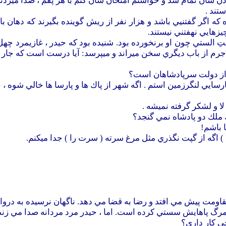
دن شان تمام شد و خواستم امتحان شان كنم با هر پفم ، صدا ميزدن
ستند .
كه اگر گفتنيي باشد و هزار نفر از ريش گوينده بگيرند كه دهان باز 
يزهايي نهفتني نيستند.
الستي چون او برنخورده بود. شنيده بود كه حيدر ، غازيمرد چهل س
لاجرم از باب ديگري سخن ميراند و ميپرسد: آيا درست است كه جار 
، از دولت سرپادشاهان است؟
سايي لنگرزمين استم . اگه شهر از پاك ها و پارسا ها خالي شوه ، خا
لا و لشكر گرفته نميشه .
 ملك دو پادشاه نمي گنجد؟
ا باشم!
 ) اگه از گپت نگذري مثل مرغ سرته ( سرت را ) جدا ميكنم.
مقاومت پيش مي افتد و رضا به قضا مي دهد. ناگهان نرسيده به دروا
رگ پاهايش سستي كرده است. اما ، حيدر مرد مردانه صدا مي زند: 
ي كار داري؟