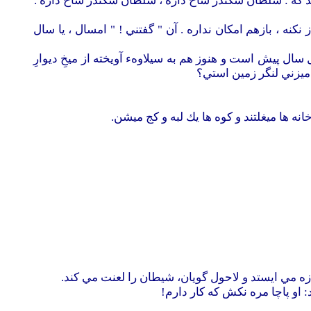
د كه : سلطان سكندر شاخ داره ، سلطان سكندر شاخ داره .
نكنه ، بازهم امكان نداره . آن " گفتني ! " امسال ، يا سال
ال پيش است و هنوز هم به سيلاوهء آويخته از ميخِ ديوارِ
ميزني لنگر زمين استي؟
نه ها ميغلتند و كوه ها يك لبه و كج ميشن.
زه مي ايستد و لاحول گويان، شيطان را لعنت مي كند.
او پاچا مره نكش كه كار دارم!