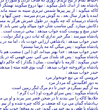
احتياط تمام از بيخ بريدم. روزي كه صاف كردن و سوراخ كر
پادشاه بعد از اندك تأمل ميگويد : نيها دروغ ميگويند تهمتگر ا
كاكه ميگويد : از پير پيرها شمس تبريزي سينه به سينه مانده 
اينده يا هزار سال بعد ، به گوش مردم ميرسه . چنين گپها و چ
پادشاه درميماند كه چه بگويد. در طول عمرش هرگز به مستِ 
دكانش مينازد. گپي مناسب شأن خود ميپالد ولي نمي يابد. 
حيدر سچ و پوست كنده جواب ميدهد : بيخي درست است .
پادشاه ميپرسد : مگر خبر نداري كه ثبات دين و لنگر دولت 
جيدر جواب ميدهد : پادشاهي ارزاني خودت باد ، اما مه در پار
پادشاه ميگويد : پس ميگي كه مه پارسا نيستم؟
حيدر جواب ميدهد : خدا بهتر ميداند. اي ( اين ) منصب هم با 
پادشاه ميگويد : پس قد بلندك مي كني. نمي فهمي كه در يك
حيدر ميگويد : كارمه با دلهاست ، بمان ( بگذار ) كه حاكم دله
پادشاه برافروخته جواب ميدهد : گپت بوي فتنه ميته ( ميدهد
حيدر جواب ميدهد :
خروسي كه بي تيغ خونخوار مرد
به دور افگنيدش كه مردار مرد
مه از گپم نميگردم. حيدر تا دم مرگ لنگر زمين است.
پادشاه ميگويد : پس سزاي قروت او ( آب ) گرم !
جلادها كاكه را مي بندند تا در صحن فصر سر ببرند و او بي 
پادشاه گمان مي برد كه ضعف بر كاكه چيره شده و از بيم م
پادشاه با طعن و پوزخند مي گويد: چي به موقع! خوب بگو چ