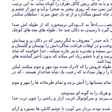
يا به جاي ريش كاكل طرف را كوتاه نمايد. به اين ترتيب
 نمي بيند كه روزي بيخبر به صحرا برآيد و دور از چشم و
چاه عميق ميگذارد و از تهِ دل چيق ميزند : سلطان سكندر
 تصــــــــادفاً به كـــودكي برميخورد كه از طوله اش صدا
يرد تا رسيدن به دكان چند جا ، طوله هاي بچه هاي كوچك
بابه حيدر " معروف به لنگر زمين كه در دكان پر و پيمانش
فروخت و در اوقات فراغت شاگردانش را بوستان و گلستان و
 ميشه و تقديره تدبير چاره نميكنه ، خدا خواسته كه شاه
سد و او با خشم زياد امر ميكند كه بدون تأخير گماشته هاي
دا كنند.
 طوله فروش را كه لادرك شده بود مهر و موم ميكنند. ليكن
 را زنهار ميدادند كه رعيت يك شاه شاخدار هستند ، كه در
 نيستانها را آتش بزنند و تمام طربخانه ها را مهر و موم
و هريك را به گونه اي ميدوشد.
ن مـــيزنند و سركوتوال غريب آزار و راشي را چون ترب جدا
 شده بودند بردار مي آويزد تا چشم كابلي ها بسوزد و آرام