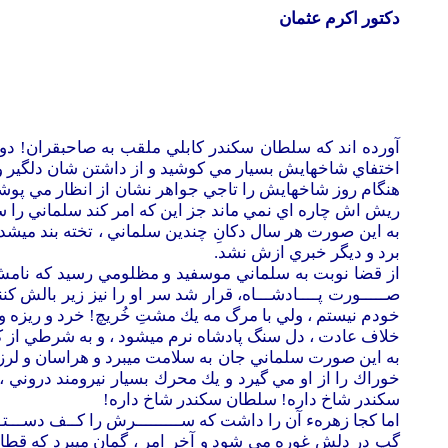
دکتور اکرم عثمان
آورده اند كه سلطان سكندر كابلي ملقب به صاحبقران! دو 
اختفاي شاخهايش بسيار مي كوشيد و از داشتن شان دلگير و
هنگام روز شاخهايش را تاجي جواهر نشان از انظار مي پوشاند
ريش اش چاره اي نمي ماند جز اين كه امر كند سلماني را سر
به اين صورت هر سال دكانِ چندين سلماني ، تخته بند ميشد
برد و ديگر خبري ازش نشد.
از قضا نوبت به سلماني موسفيد و مظلومي رسيد كه نامش "پ
صـــــورت پــــادشـــاه، قرار شد سر او را نيز زير بالش كنن
خودم نيستم ، ولي با مرگ مه يك مشتِ خُريچ! خرد و ريزه و
خلاف عادت ، دل سنگ پادشاه نرم ميشود ، و به شرطي از 
به اين صورت سلماني جان به سلامت ميبرد و هراسان و لرزان
خوراك را از او مي گيرد و يك محرك بسيار نيرومند دروني ،
سكندر شاخ داره! سلطان سكندر شاخ داره!
اما كجا زهرهء آن را داشت كه ســـــــــرش را كــف دســـتــ
گپ در دلش غوره مي شود و آخر امر ، گمان ميبرد كه قطا