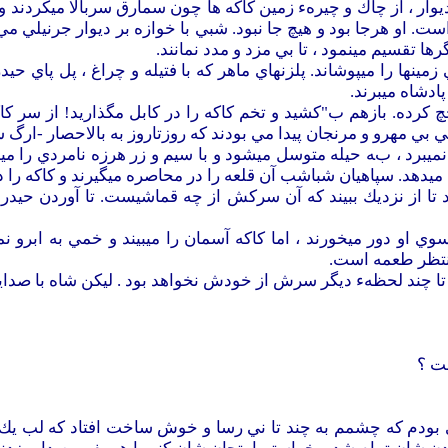
ديوار ، از چاك و چيرهء زمين كاكه ها چون سمارق سربالا ميكردند 
ست. او هرجا بود و هيچ جا نبود. شبي با خوازه بر ديوار جرنيلي
 تقسيم مينمود ، تا بي مزد و مدد نمانند.
ا را ميپوشاند. پلزنهاي ماهر كه با فتيله و چراغ ، پل پاي حيدر 
ادشاه ميبرند.
كرده. بازهم ب"كشيد و تخم كاكه را در كابل مگذاريد! از سر كاك
ي بي مهرو و مرنجان پيدا مي بودند كه روزتاروز به بالاحصار -ارگ
نميبرد ، به حيله متوسل ميشود و با سيم و زر هرزه نامردي را ميخ
ميدهد. سپاهيان شباشب آن قلعه را در محاصره ميگيرند و كاكه را 
د تا از نزديك ببيند كه آن سركش از چه قماشيست. تا آوردن حيدر
 او دور ميخورند ، اما كاكه آسمان را ميبيند و خمي به ابرو ن
تظر طعمه است.
 تا چند لحظهء ديگر سرش از خودش نخواهد بود . ليكن شاه با صداي
ت ؟
بودم كه چشمم به چند تا ني رسا و خوش ساخت افتاد كه لب يك چا