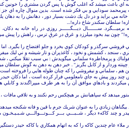
اي باعث ميشد كه اغلب گوش يا پس گردن مشتري را خونين كند و 
پيرمحمد سودايي و بي فكر شده است. بدين منوال چاره اي جز اين
نه مي برايد و در دل يك دشت بسيار دور ، دهانش را به دهان يك 
ه! سلطان سكندر شاخ داره!...
 برميـــگرد. ســـــــال ديـــگــــــر روزي در راه خانه به دكان،
" چون بيد بخود ميلرزد و غرق در عرقِ ترس ، راهش را پيش مي گ
 فروشي سرگذر و كودكان كوي بخرد و جلو افتضاح را بگيرد. اما " 
ُري ، سنجد ، كشمش و نخود ، كاغذپران و تار شيشه و ني لبك مي
ولناك و پرمخاطرهء سلماني ميگويدش : بي سبب تقلا ميكني ، شدني
چپنته وردار و از كابل بگريز" . خبر دهن به دهن به گوش سلطان مير
 هم ، سلماني و نيفروشي را كه چنان طوله هايي را فروخته است پي
تش چند روز پيش به جاي نامعلومي فرار كرده است ، اما دكان حيدر
ميكردند و بادهاي موافق آن را به هر طرف ميپراگندند و كابلي ها
ميدهد كه سپاهيانش بر هيچكس رحم نكنند و به تلافي مافات ، تمام
بيگناهان زيادي را به عنوان شريك جرم با قين و فانه شكنجه ميدهد 
و چند كاكهء ديگر ، شــبـــي بـــر كـــوتـــوالـــي شـبـيـخـو
 ملاء عام چندين كاكه را كه به اتهام همكاري با كاكه حيدر دستگير