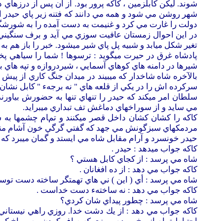
شوند. ليكن كابلزمين ، كاكه پرور بود. از آن پس از درزهاي 
شهر روشن مي شود و همه مي دانند كه فتنه زير پاي حيدر ا
دولت را غارت مي كرد و غنيمت به دست آمده را به شورشگرها
در اين احوال زمستان عافيت سوزي مي آيد و برف سنگيني زمينه
تغير شكل ميابد و شبيه پل پاي شير ميشود. خبر را باز هم به پ
پادشاه غرق در حيرت ميگويد : ترسوها ! شما را سياهي پخچ 
شيرها در دامنه هاي كوهاي آسمايي ، شيردروازه و تپه هاي ب
بالآخره شاه شاخدار كه ميبيند در ميدان جنگ كاري از پيش 
سركرده اش را در يكي از قلعه هاي " نه برجهء " كابل نشان 
سلطان امر ميكند كه حيدر را تنهاي تنها به حضورش بياورن
مي سايد و از سوراخهاي دماغش تف تبداري ميبرايد.
كاكه را كشان كشان داخل قصر ميكنند و تمام چشمها به سوي
مردمكهاي سبزگونش مي جهد كه گفتي گرگي خون آشام من
حيدر خونسرد و آرام مقابل شاه مي ايستد و گمان ميبرد كه
كاكه جواب ميدهد : حيدر .
شاه مي پرسد : از كجاي كابل هستي ؟
كاكه جواب مي دهد : از ده افغانان .
شاه مي پرسد : أي ( اين ) ني هاي تهمتگر ساخته دست توس
كاكه جواب مي دهد : نه ساختهء دست خداست .
شاه مي پرسد : چطور پيداي شان كردي؟
كاكه جواب مي دهد : از يك دشت خدا. روزي راهي نيستاني 