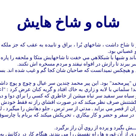
شاه و شاخ
هايش
تا شاخ داشت ، شاخهاي بُرا ، براق و تابيده به عقب كه جز ملكه
 عصباني بود.
 و شبها با شبكلاهي مي خفت تا شاخهايش متكا و ملحفه را پاره نكن
 ببرند تا رازش در افواه نيفتد و مردم مسخره اش نكنند.
 و هيچكس نميدانست كه صاحبان شان كجا گم و غيب شده اند. بستگان
يرمحمد" بود. اين پير محمد چندين سر عيال و چوچ و پوچ داشت و
د! سلماني با لابه و زاري به خاك افتاد و گريه كنان عرض كرد : "اع
 سياه سر سفيد سر تباه ميشن از خاطري كه كسي را براي دوا و درم
كشتنش صرف نظر ميكند كه در صورت افشاي راز نه فقط خودش بل ك
 از قصر مي برايد . مدتي از سر ترس ، جلو دهانش را ميگيرد ، لي
 در سفر و حضر و كار بيكاري ، تحريكش ميكند كه بربام يا چارسوق 
ـش بگيرد و پرده از روي آن راز برگيرد.
ري از آن غوره ها راه نفسش را مي بندند. هنگام كار در دكان