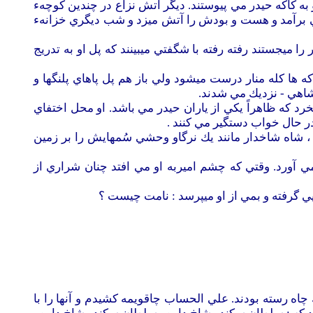
و به كاكه حيدر مي پيوستند. ديگر آتش نزاع در چندين كوچهء
 مي برآمد و هست و بودش را آتش ميزد و شب ديگري خزانهء
را ميجستند رفته رفته با شگفتي ميبينند كه پل او به تدريج
ه ها كله منار درست ميشود ولي باز هم پل پاهاي پلنگها و
 شاهي - نزديك مي شدند.
رد كه ظاهراً يكي از ياران حيدر مي باشد. او محل اختفاي
در حال خواب دستگير مي كنند .
 ، شاه شاخدار مانند يك نرگاو وحشي سُمهايش را بر زمين
مي آورد. وقتي كه چشم اميربه او مي افتد چنان شراري از
ي گرفته و بمي از او ميپرسد : نامت چيست ؟
ه رسته بودند. علي الحساب چاقويمه كشيدم و آنها را با