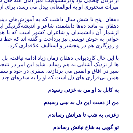
از ترکان چغتایی بود ودرمستوفیت امیر امان الله خا
میراث سخنوری او به ابوالمعانی بیدل می رسد، برای آن
دهقان پنج تا شش سال داشت که به آموزش‌های دینی 
دهقان به مانند ده‌ها دانشمند، شاعر و اندیشه‌گردی
ازشمار آن دانشمندان و شاعران کشور است که با همت 
جوانی به خوش نویسی نیز پرداخت و گفته اند که خط نست
و روزگاری هم در پنجشیر و استالیف علاقداری کرد.
با این حال کاردیوانی دهقان زمان زیاد ادامه نیافت، 
ها از نزدیک آشنایی به هم رساند. شاید این امر در نت
سیر در افاق و انفس می پردازند، سفری در خود و سفر
همین بی‌قراری های دل است که او را به سفرهای چند س
به کابل بد او من به غزنی رسیدم
من از دست این دل به بینی رسیدم
زغزنی به شب تا هراتش رساندم
تو گویی به شاخ نباتش رساندم