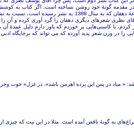
این کتاب نشر دوم است، پس چرا آقای یوسف نظری که به گفت
 در مقدمه گونۀ خود روشن نساخته است. اگر کتاب به کو
آقای نظری شعرهای دیگری دهقان را گرد آوری کرده و آن را
 صورت وقتی مزرعۀ دهقان 1388 را مرور کردم، با کاستی‌هایی بر خوردم که باور دا
ی را در وزن شعر پدید آورده که می تواند که برجایگاه ادبی
: « مباد در
پس این پرده اهرمن باشد». در غزل« خوب وخرا
های به گونۀ ناقص آمده است. مثلا در این بیت که چیزی از