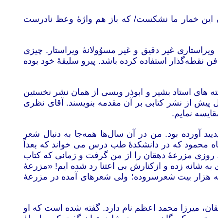
 این خمار ما نشکست/ که باز هم واژۀ وعظ نادرست
 بر می گردد، به ویراستاری غیر دقیق و غیر مسوُولانۀ ویراستار. چیزی
ن نقطه‌گذار استفاده کرده باشد. پیرو سلیقۀ خود بوده
کابل به نشر رسیده است. و نوشته های استاد بشیر و ابوذر ویسی از همان نشر نخستین
و به گونۀ مقدمۀ درنشر 1388 استفاده شده است. برای آن که ممکن نیست، نویسنده‌‌گانی 34 یا 32 سال پیش از نشر کتابی بر آن مقدمه بنویسند. آقای نظری
قایسه نمایم.
د آورده بود. من در آن سال‌ها همه‌جا به دنبال شعر
م شاه محمود که در دانشکدۀ طب درس می خواند که بعداً
م. روزی مزرعۀ دهقان را از من گرفت و زمانی که کتاب
به شانه زده و ازکنارش بی اعتنا رد شده ایم! «مزرعۀ
ه هزار بیت شعرسروده؛ ولی شعرهای آمده در مزرعۀ
به جهان کشود. پدر دهقان، میرزا محمد اعظم نام دارد. گفته شده است که او