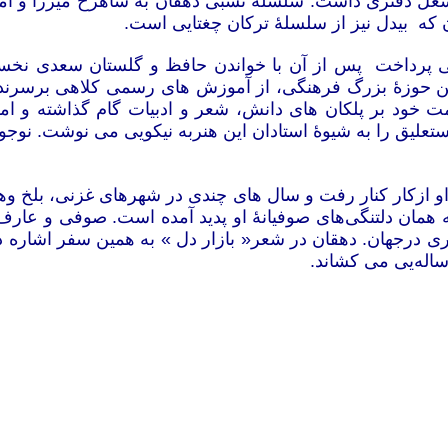
ن شغل دفتری داشت. سلسله نسبی دهقان به شاهرخ میرزا و ام
 که بیدل نیز از سلسلۀ ترکان چغتایی است.
پرداخت پس از آن با خواندن حافظ و گلستان سعدی نخستی
گر این حوزۀ بزرگ فرهنگی، از آموزش های رسمی کلاهی برسر
خود بر پلکان های دانش، شعر و ادبیات گام گذاشته و امر
علیق را به شیوۀ استادان این هنربه نیکویی می نوشت. نوجوان
بل او ازکار کنار رفت و سال های چندی در شهرهای غزنی، بلخ 
یجه همان دلتنگی‌های صوفیانۀ او پدید آمده است. صوفی و ع
ی درجهان. دهقان در شعر« بازار دل » به همین سفر اشاره د
اله‌یی می کشاند.