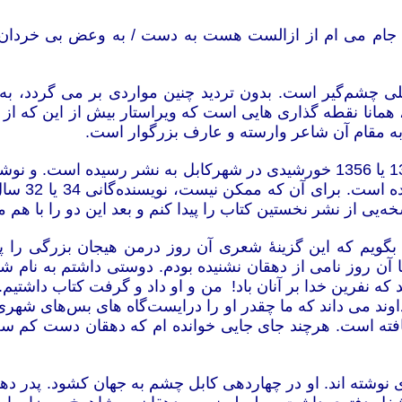
ه جام می ام از ازالست هست به دست / به وعض بی خردان
دی در « مزرعۀ دهقان» 1388 بادریغ خیلی چشم‌گیر است. بدون تردید چنین مواردی
 همانا نقطه گذاری هایی است که ویراستار بیش از این که از ف
به مقام آن شاعر وارسته و عارف بزرگوار است.
من باور دارم که نخستین بار مزرعۀ دهقان به سال 1354 یا 1356 خورشیدی در شهر
گرفته شده 
خه‌یی از نشر نخستین کتاب را پیدا کنم و بعد این دو را با هم م
ویم که این گزینۀ شعری آن روز درمن هیجان بزرگی را پدیی
. تا آن روز نامی از دهقان نشنیده بودم. دوستی داشتم به نا
که نفرین خدا بر آنان باد! من و او داد و گرفت کتاب داشتی
ند می داند که ما چقدر او را درایست‌گاه های بس‌های شهری 
افته است. هرچند جای جایی خوانده ام که دهقان دست کم س
لد دهقان را 1282 خورشیدی برابر با1904 میلادی نوشته اند. او در چهاردهی کابل چشم 