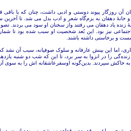
 آن روزگار پیوند دوستی و ادبی داشت، چنان که با باقی قا
 و خانۀ دهقان به بزم‌گاه شعر و ادب بدل می شد. تا آخری
زنده یاد دهقان می رفتند واز سخنان او سود می بردند. تصوف 
اجتماعی نیز بود. این بُعد شخصیت او سبب شده بود تا شما
نشست و برخاستی داشته باشند.
ی، اما این بینش عارفانه و سلوک صوفیانه، سبب آن نشد که او
 به خاکش سپردند. بدین‌گونه اوسفرعاشقانه اش را به سوی 
ی مثنوی، رباعی ، قصیده و قطعه نیز شعر سروده است. دری