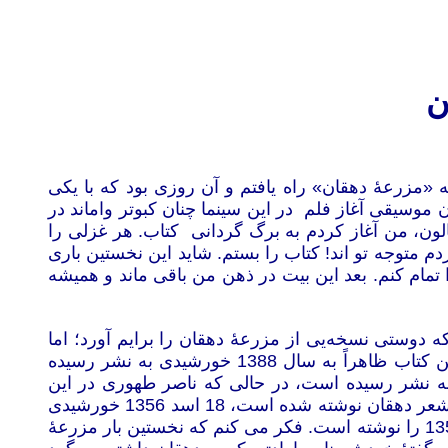
ن
ی به «مزرعۀ دهقان» راه یافتم و آن روزی بود که با یکی
 موسیقی آغاز فلم در این سینما چنان کبوتر واماند در
ون، من آغاز کردم به برگ گردانی کتاب. هر
غزلی را
م متوجه تو اند! کتاب را بستم. شاید این نخستین باری
تمام کنم. بعد این بیت در ذهن من باقی ماند و همیشه
که دوستی نسخه‌یی از مزرعۀ دهقان را برایم آورد؛ اما
این کتاب را دگرگونه یافتم. قطع این کتاب با آن مزرعۀ دهقان که من در آن سال‌های دور خریده بودم فرق دارد. این کتاب ظاهراً به سال 1388 خورشیدی به نشر رسیده
ه نشر رسیده است، در حالی که ناصر طهوری در این
سال‌ها در بیرون کشور به سر می برد. افزون بر این در پایان مقدمۀ استاد علی اصغر بشیر که در پیوند به چگونه‌گی شعر دهقان نوشته شده است، 18 اسد 1356 خورشیدی
آمده است. به همین گونه ابوذر ویسی که نوشتۀ تحلیلی دارد بر شعر و شاعر دهقان، در پایان نوشتۀ خود اول حمل 1356 را نوشته است. فکر می کنم که نخستین بار مزرعۀ