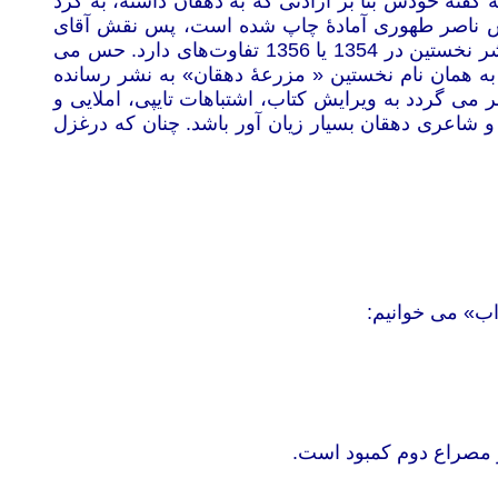
ۀ خودش بنا بر ارادتی که به دهقان داشته، به گرد
شش ناصر طهوری آمادۀ چاپ شده است، پس نقش آقای
یوسف نظری در کجاست. باور من چنین است که مزرعۀ دهقان که به سال 1388 به نشر رسیده است، نسبت به نشر نخستین در 1354 یا 1356 تفاوت‌های دارد. حس می
 به همان نام نخستین « مزرعۀ دهقان» به نشر رسانده
رم دلیل عمدۀ آن بر می گردد به ویرایش کتاب، اشتباهات تایپی، املایی و
 و شاعری دهقان بسیار زیان آور باشد. چنان که درغزل
ب» می خوانیم:
 مصراع دوم کمبود است.