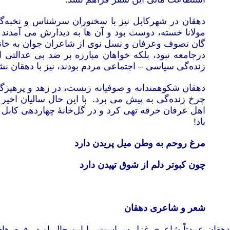
دهقان در شهرکابل نیز با سخنوران سرشناس و نخبه‌گان
مولانا خسته، دوست بود و آن ها به دیدارش می آمدند
‌‌گان تصوف وعرفان و نسل نوی از شاعران جوان به خانۀ 
درجامعه نبود، بلکه خواهان مبارزه بر ضد بی عدالتی 
زنده‌گی سیاسی – اجتماعی مردم بودند، نیز با دهقان 
دهقان شکوهمندانه و صوفیانه زیست، در زهد و پرهیزگار
اهل عرفان خرقه تهی کرد و در گل‌خانۀ چهاردهی کابل
باد!
مرغ روحم به وطن میل پریدن دارد
چون کبوتر دلم از شوق تپیدن دارد
شعر و شاعری دهقان
دهقان عمدتاً شاعری غزل سراست، با این حال او در فرم ها