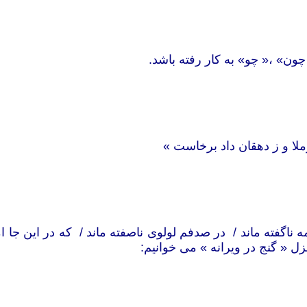
چون» ،« چو» به کار رفته باشد.
ملا و ز دهقان داد برخاست »
 ناگفته ماند / در صدفم لولوی ناصفته ماند / که در این جا ام
 « گنج در ویرانه » می خوانیم: