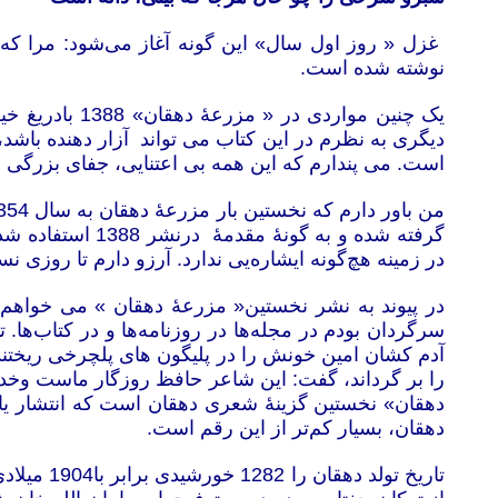
غزل « روز اول سال» این گونه آغاز می‌شود: مرا ک
نوشته شده است.
یک چنین موار
دیگری به نظرم در این کتاب می تواند آزار دهنده باشد،
است. می پندارم که این همه بی اعتنایی، جفای بزرگی 
در زمینه هچ‌گونه ایشاره‌یی ندارد. آرزو دارم تا روزی نس
در پیوند به نشر نخستین« مزرعۀ دهقان » می خواهم بگ
سرگردان بودم در مجله‌ها در روزنامه‌ها و در کتاب‌ها
آدم کشان امین خونش را در پلیگون های پلچرخی ریختند 
را بر گرداند، گفت: این شاعر حافظ روزگار ماست وخداو
دهقان» نخستین گزینۀ شعری دهقان است که انتشار ی
دهقان، بسیار کم‌تر از این رقم است.
تاریخ تو