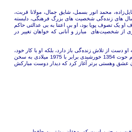
یل‌زاده، محمد انور بسمل، شایق جمال، مولانا قربت،
ن سال های زنده‌گی شخصیت های بزرگ فرهنگی، دلبسته
او یک تصوف پویا بود، او بی اعتنا به بی عدالتی حاکم
ری از شخصیت‌های مبارز و آنانی که خواهان تغییر در
 دست از تلاش زنده‌گی باز دارد، بلکه او با کار خود،
چرخ زنده‌گی به پیش می برد. با این حال سالیان اخیر زنده‌گی را در انزوا به سر برد، تا این که شب دو شنبه یازدهم حوت 1354 خورشیدی برابر با 1975 میلادی به سخن
آن عشق وهستی برتر آغاز کرد که دیدار دوست مبارکش
افت من چنین است که دهقان بیشتر به حافظ ،