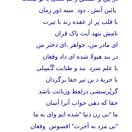
پائین آتش
، دود سیه دَور زمان
با قلب پر از عقده زند با تیرت
نامش بنهد آیت پاک قران
ای مادر من، خواهر ،ای دختر من
در بند هیولا شده ای داد وفغان
با علم سزد بند و طنابت گَـُسِلی
با حربۀ د ین تیر جفا برگردان
گرپُرسشی درلفظ وزبانت باشد
حقا که دهی جواب آنرا آسان
ما "نی زن دنیا "شده ایم وای به ما
"نی مرد به آخرت" افسوس وفغان