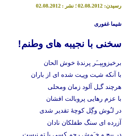
رسیدن:
.2012
8
.0
2
0
.2012
8
.0
2
0
؛ نشر :
شیما غفوری
سخنی با نجیبه های وطنم!
برخیزوبِپــَر پرندۀ خوش الحان
با آنکه شـِت وپـِت شده ای از باران
هرچند گـِل آلود زمان ومحلی
با عزم رهایی پروبالت افشان
در لـُوش وگِل کوچۀ تقدیر شدی
آزرده ای سنگ طفلکان نادان
در پیچ و خـَمش رحم کسی با تو نیست