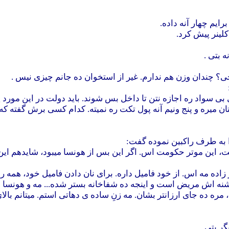
رایم چهار آنه داده.
کلینر پیش کرد.
ه بتی .
 چی؟ چندان وزن هم ندارم. غیر از استخوان ده جانم چیزی نیس .
بی سواد ره اجازه نتن تا داخل بس شوند. باید دولت در این مورد 
لتان میره و پنج ونیم آنه پول تکت ره نمیته. کدام کسی برش گفته که
 به طرف راکبین نموده گفت:
ت، این موتر حکومت اس. اگر این بس از هونسا میبود، شایدهم این زن
 زاده مه اس. از خود فامیل داره. برای نان دادن فامیل خود، همه 
اشنه اش مریض است و اینجه ده شفاخانه بستر شده... مه و هونسا د
ی، مره ده جای ارزانتر بشان. مه زنِ ساده ی دهاتی استم. میتانم با
گر بتی.