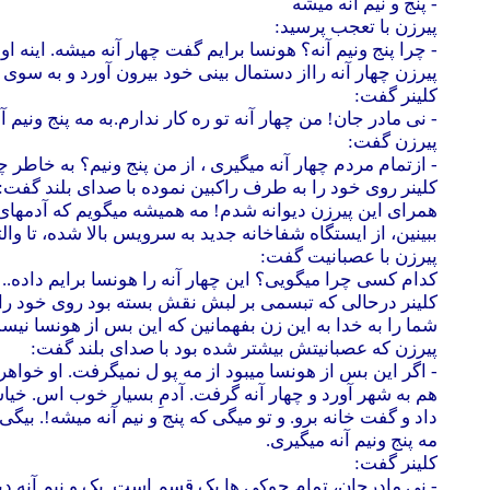
- پنج و نیم آنه میشه
پیرزن با تعجب پرسید:
- چرا پنج ونیم آنه؟ هونسا برایم گفت چهار آنه میشه. اینه او ب
پیرزن چهار آنه رااز دستمال بینی خود بیرون آورد و به سوی 
کلینر گفت:
- نی مادر جان! من چهار آنه تو ره کار ندارم.به مه پنج ونیم آن
پیرزن گفت:
- ازتمام مردم چهار آنه میگیری ، از من پنج ونیم؟ به خاطر
کلینر روی خود را به طرف راکبین نموده با صدای بلند گفت:
همرای این پیرزن دیوانه شدم! مه همیشه میگویم که آدمهای 
ببینین، از ایستگاه شفاخانه جدید به سرویس بالا شده، تا وا
پیرزن با عصبانیت گفت:
کدام کسی چرا میگویی؟ این چهار آنه را هونسا برایم داده..
کلینر درحالی که تبسمی بر لبش نقش بسته بود روی خود را
شما را به خدا به این زن بفهمانین که این بس از هونسا نیس
پیرزن که عصبانیتش بیشتر شده بود با صدای بلند گفت:
- اگر این بس از هونسا میبود از مه پو ل نمیگرفت. او خواهر
هم به شهر آورد و چهار آنه گرفت. آدمِ بسیار خوب اس. خی
داد و گفت خانه برو. و تو میگی که پنج و نیم آنه میشه!. بیگ
مه پنج ونیم آنه میگیری.
کلینر گفت:
- نی مادرجان، تمام چوکی ها یک قسم است. یک و نیم آنه دی