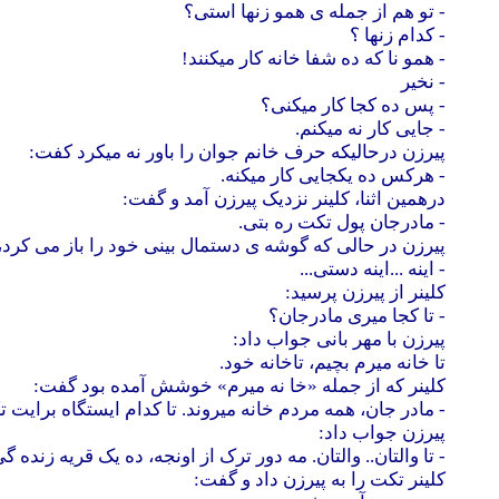
- تو هم از جمله ی همو زنها استی؟
- کدام زنها ؟
- همو نا که ده شفا خانه کار میکنند!
- نخیر
- پس ده کجا کار میکنی؟
- جایی کار نه میکنم.
پیرزن درحالیکه حرف خانم جوان را باور نه میکرد کفت:
- هرکس ده یکجایی کار میکنه.
درهمین اثنا، کلینر نزدیک پیرزن آمد و گفت:
- مادرجان پول تکت ره بتی.
پیرزن در حالی که گوشه ی دستمال بینی خود را باز می کرد
- اینه ...اینه دستی...
کلینر از پیرزن پرسید:
- تا کجا میری مادرجان؟
پیرزن با مهر بانی جواب داد:
تا خانه میرم بچیم، تاخانه خود.
کلینر که از جمله «خا نه میرم» خوشش آمده بود گفت:
- مادر جان، همه مردم خانه میروند. تا کدام ایستگاه برایت 
پیرزن جواب داد:
- تا والتان.. والتان. مه دور ترک از اونجه، ده یک قریه زنده گ
کلینر تکت را به پیرزن داد و گفت: