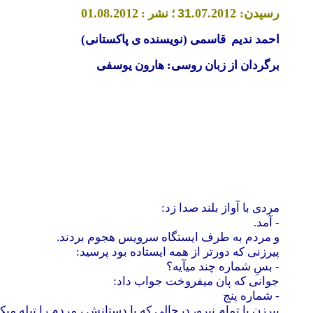
رسیدن:
.07.2012
1
3
.2012
8
.0
01
؛ نشر :
احمد ندیم
قاسمی
(
نویسنده
ی
پاکستانی
)
برگردان از زبان روسی: هارون یوسفی
مردی با آواز بلند صدا زد:
- آمد.
و مردم به طرف ایستگاه سرویس هجوم بردند.
پیرزنی که دورتر از همه ایستاده بود پرسید:
- بسِ شماره چند میآیه؟
جوانی که پان میفروخت جواب داد:
- شماره پنج
پیرزن با تمام نیرو، درحالی که با دستانش ، مردم را تیله می