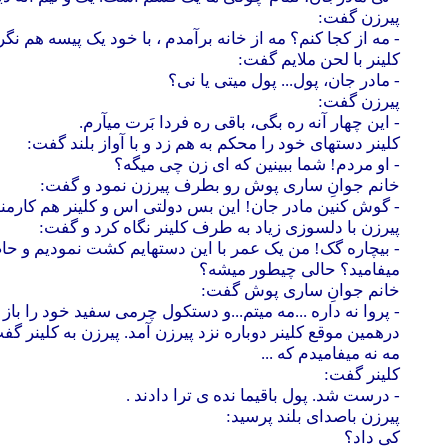
پیرزن گفت:
- مه از کجا کنم؟ مه از خانه برآمدم ، با خود یک پیسه هم نگر
کلینر با لحن ملایم گفت:
- مادر جان، پول... پول میتی یا نی؟
پیرزن گفت:
- این چهار آنه ره بگی، باقی ره فردا بَرت میآرم.
کلینر دستهای خود را محکم به هم زد و با آواز بلند گفت:
- او مردم! شما ببینین که ای زن چی میگه؟
خانم جوانِ ساری پوش رو بطرف پیرزن نمود و گفت:
- گوش کنین مادر جان! این بس دولتی اس و کلینر هم کارمند
پیرزن با دلسوزی زیاد به طرف کلینر نگاه کرد و گفت:
- بیچاره گک! من یک عمر با این دستهایم کشت نمودیم و حا
میفامید؟ حالی چیطور میشه؟
خانم جوانِ ساری پوش گفت:
- پروا نه داره ...مه میتم...و دستکول چرمی سفید خود را باز ک
درهمین موقع کلینر دوباره نزد پیرزن آمد. پیرزن به کلینر گف
مه نه میفامیدم که ...
کلینر گفت:
- درست شد. پول باقیما نده ی ترا دادند .
پیرزن باصدای بلند پرسید:
کی داد؟