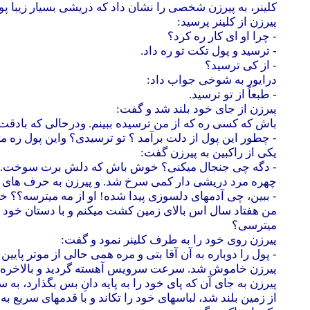
کلینر، به پیرزن شخصی را نشان داد که دریشی بسیار زیبا پو
پیرزن از کلینر پرسید:
- چرا او ای کار ره کرد؟
- ترسید و پول تکت تو ره داد.
- از کی ترسید؟
درایور به شوخی جواب داد:
- طبعاً از تو ترسید.
پیرزن از جای خود بلند شد و گفت:
باش که کسی ره که از من ترسیده ببینم. ودرحالی که بادق
- چطور این پول از دلت برآمد ؟ تو ترسیدی؟ واین پول ره 
یکی از راکبین به پیرزن گفت:
- دگه چی جنجال میکنی؟ خوش باش که دلش برت سوخت.
چهره مرد دریشی دار کمی سرخ شد. و پیرزن به حرف های خو
- ببین، چی آدمهای دلسوزی پیدا شده! او از مه میترسه؟؟ 
من هفتاد سال اس بالای زمین کشت میکنم و با دستان خود ح
میترسی؟
پیرزن روی خود را به طرف کلینر نمود و گفت:
- پول را دوباره به آن آقا بتی و مره همی حالی از موتر پایین 
پیرزن خاموش شد. سرعت سرویس آهسته گردید و بالاخره ت
پیرزن به جای آن که پای خود را به پایه دانِ بس بگذارد، به 
از زمین بلند شد، لباسهای خود را تکاند و با قدمهای سریع به 