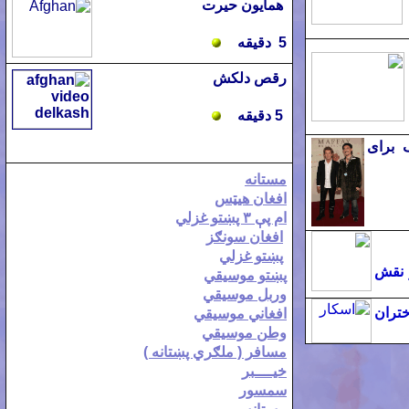
همايون حيرت
5 دقيقه
رقص دلکش
5 دقيقه
ف برای
مستانه
افغان هيټس
ام پې ٣ پښتو غزلي
افغان سونګز
پښتو غزلي
ر نقش
پښتو موسيقي
وربل موسيقي
تران
افغاني موسيقي
وطن موسيقي
مسافر ( ملګري پښتانه )
خيــــبر
سمسور