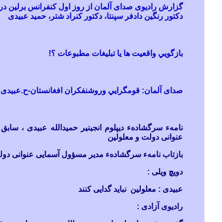
گزارش راديوی صدای آلمان از روز اول کنفرانس برلين در م
دکتور رنگين دادفر سپنتا، دکتور کنراد شتر، حميد عبيدی
بازگويي واقعيت ها يا تبليغات مطبوعات ؟!
صدای آلمان:
قومگرايي وروشنفکران افغانستا
ن-ح.عبیدی
نامهء سرگشادهء ديپلوم انجينير حميدالله عبيدی ، سابق
عنوانی دولت و معلولين
بازتاب نامهء سرگشادهء مدير مسؤول آسمايی عنوانی دولت
دويچ ويلی :
عبيدی
: معلولین نباید گدایی کنند
راديوی آزادی :