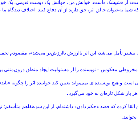
رست» از «شیشک
»
است. خوانش من، خوانش یک دوست قدیمی، یک خوانن
 شما به‌عنوان خالق اثر، حق دارید از آن دفاع کنید
.
اختلاف دیدگاه ما 
یشتر تأمل می‌شد، این اثر باارزش باارزش‌تر می‌شد»، مقصودم تخفیف 
فنر مخروطی معکوس
–
نویسنده را از مسئولیت ایجاد منطق درون‌متنی ب
ت و هیچ نویسنده‌ای نمی‌تواند تعیین کند خواننده اثر را چگونه «باید» 
.
ر بار شکل تازه‌ای به خود می‌گیرد
 القا کرده که قصد
«
حکم دادن» داشته‌ام، از این سوءتفاهم متأسفم؛ 
.
بخوانید