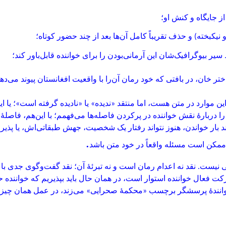
از جایگاه و کنش او؛
کبخته) و حذف تقریباً کامل آن‌ها بعد از چند حضور کوتاه؛
ر بیوگرافیک‌شان این آرمانی‌بودن را برای خواننده قابل‌باور کند؛
تر خان، در بافتی که خود رمان آن‌را با واقعیت افغانستان پیوند می‌ده
ن موارد در متن هست، اما منتقد «ندیده» یا «نادیده گرفته است»؛ یا ا
ا دربارهٔ نقش خواننده در پرکردن فاصله‌ها می‌فهمم؛ با این‌هم، فاصلهٔ 
چند بار خواندن، هنوز نتواند رفتار یک شخصیت، جهش طبقاتی‌اش، یا پذ
.
 ممکن است مسئله واقعاً در خود متن باشد
عی نیست. نقد نه اعدام رمان است و نه تبرئهٔ آن؛ نقد گفت‌وگوی جدی ب
 فعال خواننده استوار است، در همان حال باید بپذیریم که خواننده ح
 به خوانندهٔ پرسشگر برچسب «محکمهٔ صحرایی» می‌زند، در عمل همان چی