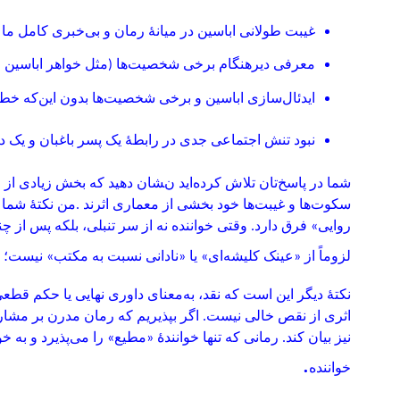
غیبت طولانی اباسین در میانهٔ رمان و بی‌خبری کامل ما 
معرفی دیرهنگام برخی شخصیت‌ها (مثل خواهر اباسین و نی
ایدئال‌سازی اباسین و برخی شخصیت‌ها بدون این‌که خط سی
نبود تنش اجتماعی جدی در رابطهٔ یک پسر باغبان و یک دخ
شما در پاسخ‌تان تلاش کرده‌اید نشان دهید که بخش زیادی از ای
سکوت‌ها و غیبت‌ها خود بخشی از معماری اثرند
.
من نکتهٔ شما ر
روایی» فرق دارد. وقتی خواننده نه از سر تنبلی، بلکه پس از 
لزوماً از «عینک کلیشه‌ای» یا «نادانی نسبت به مکتب» نیست؛
نکتهٔ دیگر این است که نقد، به‌معنای داوری نهایی یا حکم قط
اثری از نقص خالی نیست. اگر بپذیریم که رمان مدرن بر مشارکت
نیز بیان کند. رمانی که تنها خوانندهٔ «مطیع» را می‌پذیرد و
.
خواننده