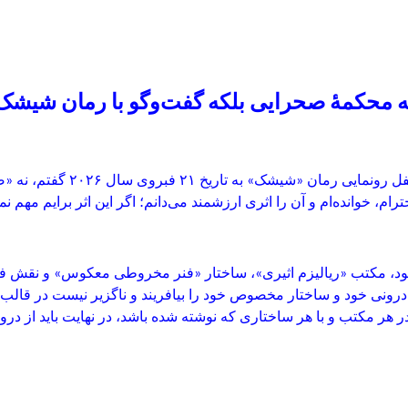
ه محکمهٔ صحرایی بلکه گفت‌وگو با رمان شیشک
محفل رونمایی رمان «شیشک» به تاریخ
۲۱
فبروی سال
۲۰۲۶
گفتم، نه «ص
رام، خوانده‌ام و آن را اثری ارزشمند می‌دانم؛ اگر این اثر برایم مهم نمی
خود، مکتب
«
ریالیزم اثیری»، ساختار «فنر مخروطی معکوس» و نقش فعال 
رونی خود و ساختار مخصوص خود را بیافریند و ناگزیر نیست در قالب 
ر هر مکتب و با هر ساختاری که نوشته شده باشد، در نهایت باید از در