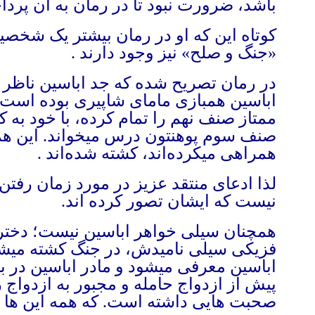
باشد، ضرورت نبود تا در رمان به آن پردا
کوتاه این که او در رمان بیشتر یک شخصی
«جنگ و صلح» نیز وجود دارند
.
در رمان تصریح شده که جد اباسین ناظر ج
اباسین همبازی مامای شاپیری بوده است. 
ممتاز صنف نهم را تمام کرده، با خود به 
صنف سوم پوهنتون درس میخواند. این هم آ
همراهی میکرده‌اند، کشته شده‌اند
.
لذا ادعای منتقد عزیز در مورد زمان رفتن
نیست که ایشان تصور کرده اند.
همچنان سیلی خواهر اباسین نیست؛ دختر 
فزیکی سیلی نامیدش، در جنگ کشته میشود
اباسین معرفی میشود و مادر اباسین در ب
پیش از ازدواج حامله و مجبور به ازدواج 
صحبت هایی داشته است. که همه این ها را 