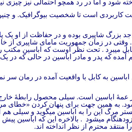
خته شود و اما در رد همچو احتمالی نیز چیزی ن
ت کاربردی است تا شخصیت بیوگرافیک. و چنین م
د بزرگ شاپیری بوده و در حفاظت از او یک پا
وقتی در زمان جمهوریت مامای شاپیری از خارج
کابل میبرد . تحت نظر اوست که اباسین مکتب را
مده که پدر و مادر اباسین در حالی که در یک 
 اباسین به کابل با واقعیت آمده در رمان سر ن
عمهٔ اباسین است. سیلی محصول رابطهٔ خارج 
. به همین جهت برای پنهان کردن «خطای مرگ‌آ
ستر مرگ این را به اباسین میگوید و سیلی هم
زودهنگام میشود
.
بالاخره این که اباسین پیش 
منتقد محترم از نظر انداخته اند.