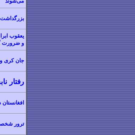
می‌شوند
بزرگداشت ع
یعقوب ابراه
و ضرورت گف
جان کری و 
رفتار ناب
افغانستان در جا
ترور شخصی