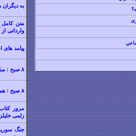
به دیگران 
ه؟
ری
متن کامل ب
وارداتی از 
ماعي
پیامد های ا
۸ صبح : مبارزه از موضع قدرت
۸
صبح :
همه
مرور کتاب؛
زلمی خلیلزا
جنگ سوریه؛