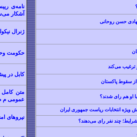
نامه‌ی ریی
آشکار می‌س
هادی حسن روحانی
ژنرال نیکو
ان
حکومت وحد
و ترغیب می‌کند
کابل در پیش
از سقوط پاکستان
متن کامل 
با او هم رای شدند؟
عمومی م م
 ویژه انتخابات ریاست جمهوری ایران
نیروهای امن