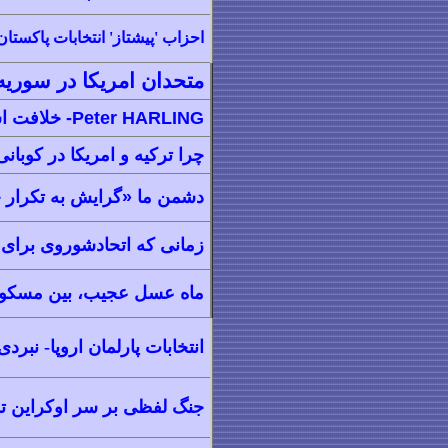
احزاب 'پیشتاز' انتخابات پاکستا
متحدان امریکا در سوریه
Peter HARLING-
خلافت اس
چرا ترکیه و امریکا در کوبانی
دشمن ما «گرايش به تکرار
زمانی که اتحادشوروی برای 
ماه عسل عجیب، بین مسکو و
انتخابات پارلمان اروپا- نبر
جنگ لفظی بر سر اوکراین ت