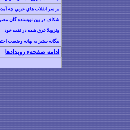
بر سر انقلاب هاي عربي چه آمد
شکاف در بین نویسنده گان مص
ونزویلا غرق شده در نفت خود
بيگانه ستيز به بهانه وضعيت اجت
ادامه صفحهء رویدادها