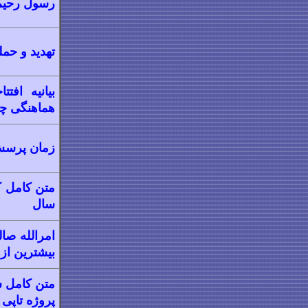
رسول رحیم- پیام ۷ فرهنگی
تهدید و حم
بیانیه اف
هماهنگی چه
زمان پرسش‌
متن کامل ک
سال
امرالله صا
بیشترین از
متن کامل س
پروژه تاپی