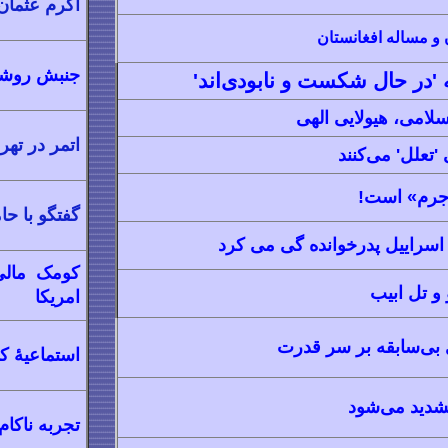
اکرم عثمان
ن و مساله افغانستان
جنبش روشن
 'در حال شکست و نابودی‌اند'
لامی، هیولایی الهی
اتمر در تهر
 'تعلل' می‌کنند
 جرم» است!
گفتگو با ح
اسراییل پدرخوانده گی می کرد
کومک مالی
 تل ابیب
امریکا
دی بی‌سابقه بر سر قدرت
استماعیۀ ک
شدید می‌شود
تجربه ناکام