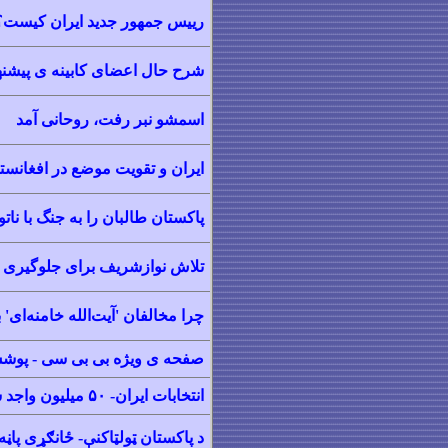
رییس جمهور جدید ایران کیست؟
شرح حال اعضای کابینه
ی پیشن
اسمشو نبر رفت، روحانی آمد
ایران و تقویت موضع در افغانست
پاکستان طالبان را به جنگ با نات
تلاش نوازشریف برای جلوگیری 
چرا مخالفان 'آیت‌الله خامنه‌ای' 
صفحه ی ویژه بی بی سی -
پوشش
انتخابات ایران-
۵۰ میلیون واجد شرایط؛ چند نفر رای می‌دهند؟
د پاکستان ټولټاکنې
- ځانګړی پاڼه