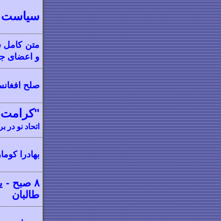
سیاست ک
متن کامل 
و اعضای ج
صلح افغانس
"کرامت 
اتحاد نو در بر
بهادرا کوما
۸ صبح - 
طالبان