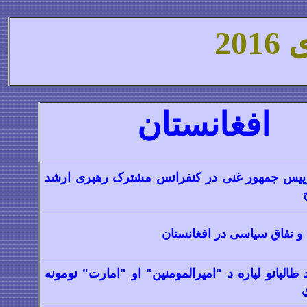
ی
6
201
افغانستان
ییس جمهور غنی در کنفرانس مشترک رهبری ارشد
و نفاق سیاسی در افغانستان
طالبانو لپاره د "اميرالمومنين" او "امارت" نومونه
ي