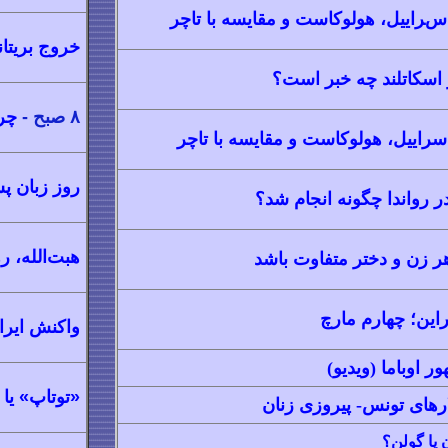
ه اسراییل، هولوکاست و مقایسه با تاچر
خروج بریتان
 اسکاتلند چه خبر است؟
۸ صبح -
چرا
 اسراییل، هولوکاست و مقایسه با تاچر
روز زبان پش
رواندا چگونه انجام شد؟
هبت‌الله، 
این؛ چهارم مار
چ
واکنش ایرا
ر اوباما
(ویدیو)
«توتاپ» یا 
رهای تونس- پیروزی زنان
 یا گولن؟