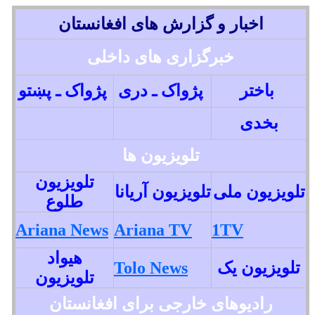
اخبار و گزارش های افغانستان
خبرگزاری های داخلی
باختر
پژواک ـ دری
پژواک ـ پښتو
بخدی
تلویزیون ها
تلویزیون
تلویزیون ملی
تلویزیون آریانا
طلوع
Ariana News
Ariana TV
1TV
هیواد
تلویزیون یک
Tolo News
تلویزیون
رادیوهای خارجی برای افغانستان