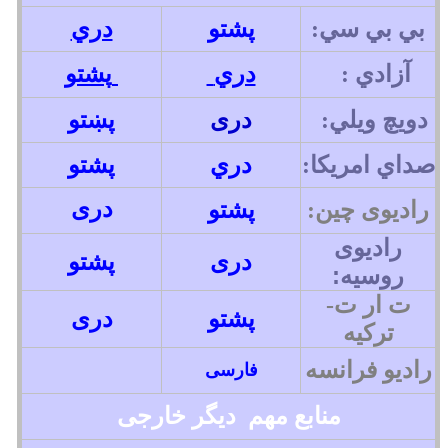
دري
بي بي سي
:
پشتو
دري
آزادي
:
پشتو
دويچ ويلي:
دری
پښتو
صداي امريکا
:
دري
پشتو
دری
رادیوی چین:
پشتو
رادیوی
دری
پشتو
روسیه:
ت ار ت-
پشتو
دری
ترکیه
رادیو فرانسه
ف
ارسی
منابع مهم
دیگر خارجی